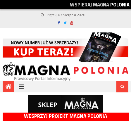
W
S
P
I
E
R
A
J
M
A
G
N
A
P
O
L
O
N
I
A
Piątek, 07 Sierpnia 2026
WESPRZYJ PROJEKT MAGNA POLONIA