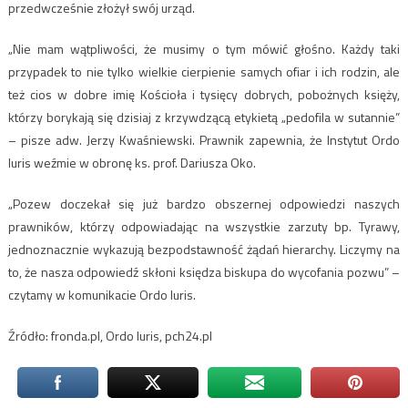
przedwcześnie złożył swój urząd.
„Nie mam wątpliwości, że musimy o tym mówić głośno. Każdy taki
przypadek to nie tylko wielkie cierpienie samych ofiar i ich rodzin, ale
też cios w dobre imię Kościoła i tysięcy dobrych, pobożnych księży,
którzy borykają się dzisiaj z krzywdzącą etykietą „pedofila w sutannie”
– pisze adw. Jerzy Kwaśniewski. Prawnik zapewnia, że Instytut Ordo
Iuris weźmie w obronę ks. prof. Dariusza Oko.
„Pozew doczekał się już bardzo obszernej odpowiedzi naszych
prawników, którzy odpowiadając na wszystkie zarzuty bp. Tyrawy,
jednoznacznie wykazują bezpodstawność żądań hierarchy. Liczymy na
to, że nasza odpowiedź skłoni księdza biskupa do wycofania pozwu” –
czytamy w komunikacie Ordo Iuris.
Źródło: fronda.pl, Ordo Iuris, pch24.pl