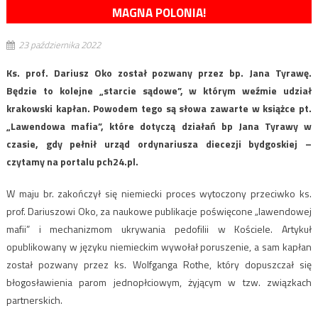
MAGNA POLONIA!
23 października 2022
Ks. prof. Dariusz Oko został pozwany przez bp. Jana Tyrawę.
Będzie to kolejne „starcie sądowe”, w którym weźmie udział
krakowski kapłan. Powodem tego są słowa zawarte w książce pt.
„Lawendowa mafia”, które dotyczą działań bp Jana Tyrawy w
czasie, gdy pełnił urząd ordynariusza diecezji bydgoskiej –
czytamy na portalu pch24.pl.
W maju br. zakończył się niemiecki proces wytoczony przeciwko ks.
prof. Dariuszowi Oko, za naukowe publikacje poświęcone „lawendowej
mafii” i mechanizmom ukrywania pedofilii w Kościele. Artykuł
opublikowany w języku niemieckim wywołał poruszenie, a sam kapłan
został pozwany przez ks. Wolfganga Rothe, który dopuszczał się
błogosławienia parom jednopłciowym, żyjącym w tzw. związkach
partnerskich.