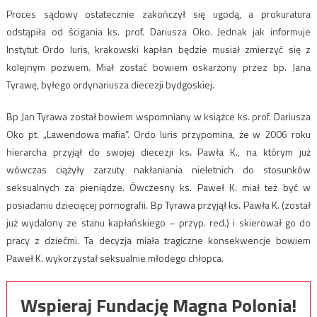
Proces sądowy ostatecznie zakończył się ugodą, a prokuratura
odstąpiła od ścigania ks. prof. Dariusza Oko. Jednak jak informuje
Instytut Ordo Iuris, krakowski kapłan będzie musiał zmierzyć się z
kolejnym pozwem. Miał zostać bowiem oskarżony przez bp. Jana
Tyrawę, byłego ordynariusza diecezji bydgoskiej.
Bp Jan Tyrawa został bowiem wspomniany w książce ks. prof. Dariusza
Oko pt. „Lawendowa mafia”. Ordo Iuris przypomina, że w 2006 roku
hierarcha przyjął do swojej diecezji ks. Pawła K., na którym już
wówczas ciążyły zarzuty nakłaniania nieletnich do stosunków
seksualnych za pieniądze. Ówczesny ks. Paweł K. miał też być w
posiadaniu dziecięcej pornografii. Bp Tyrawa przyjął ks. Pawła K. (został
już wydalony ze stanu kapłańskiego – przyp. red.) i skierował go do
pracy z dziećmi. Ta decyzja miała tragiczne konsekwencje bowiem
Paweł K. wykorzystał seksualnie młodego chłopca.
Wspieraj Fundację Magna Polonia!