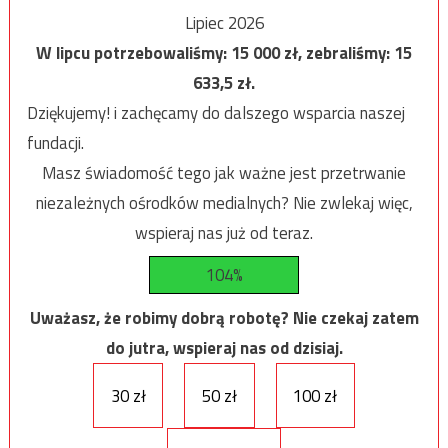
Lipiec 2026
W lipcu potrzebowaliśmy:
15 000
zł, zebraliśmy:
15
633,5
zł.
Dziękujemy! i zachęcamy do dalszego wsparcia naszej
fundacji.
Masz świadomość tego jak ważne jest przetrwanie
niezależnych ośrodków medialnych? Nie zwlekaj więc,
wspieraj nas już od teraz.
104%
Uważasz, że robimy dobrą robotę? Nie czekaj zatem
do jutra, wspieraj nas od dzisiaj.
30 zł
50 zł
100 zł