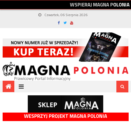
W
S
P
I
E
R
A
J
M
A
G
N
A
P
O
L
O
N
I
A
Czwartek, 06 Sierpnia 2026
WESPRZYJ PROJEKT MAGNA POLONIA