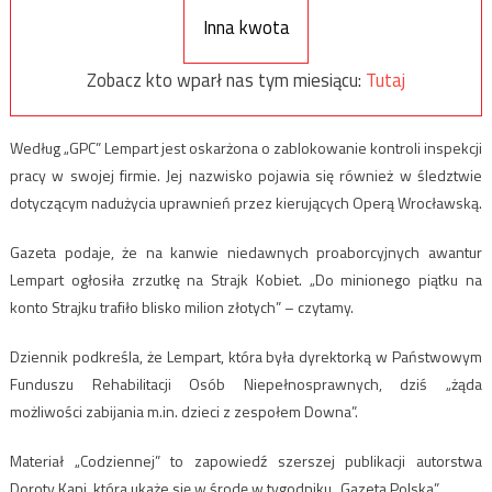
Inna kwota
Zobacz kto wparł nas tym miesiącu:
Tutaj
Według „GPC” Lempart jest oskarżona o zablokowanie kontroli inspekcji
pracy w swojej firmie. Jej nazwisko pojawia się również w śledztwie
dotyczącym nadużycia uprawnień przez kierujących Operą Wrocławską.
Gazeta podaje, że na kanwie niedawnych proaborcyjnych awantur
Lempart ogłosiła zrzutkę na Strajk Kobiet. „Do minionego piątku na
konto Strajku trafiło blisko milion złotych” – czytamy.
Dziennik podkreśla, że Lempart, która była dyrektorką w Państwowym
Funduszu Rehabilitacji Osób Niepełnosprawnych, dziś „żąda
możliwości zabijania m.in. dzieci z zespołem Downa”.
Materiał „Codziennej” to zapowiedź szerszej publikacji autorstwa
Doroty Kani, która ukaże się w środę w tygodniku „Gazeta Polska”.