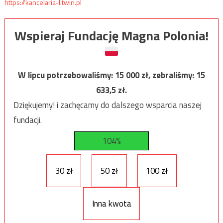
https://kancelaria-litwin.pl
Wspieraj Fundację Magna Polonia!
W lipcu potrzebowaliśmy:
15 000
zł, zebraliśmy:
15
633,5
zł.
Dziękujemy! i zachęcamy do dalszego wsparcia naszej
fundacji.
104%
30 zł
50 zł
100 zł
Inna kwota