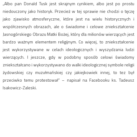
„Albo pan Donald Tusk jest skrajnym cynikiem, albo jest po prostu
niedouczony jako historyk. Przecież w tej sprawie nie chodzi o tęczę
jako zjawisko atmosferyczne, które jest na wielu historycznych i
współczesnych obrazach, ale o świadome i celowe zniekształcenie
Jasnogórskiego Obrazu Matki Bożej, który dla milionów wierzących jest
bardzo ważnym elementem religijnym. Co więcej, to zniekształcenie
jest wykorzystywane w celach ideologicznych i wyszydzania ludzi
wierzących. I jeszcze, gdy w podobny sposób celowi świadomy
zniekształcano i wykorzystywano do walki ideologicznej symbole religii
żydowskiej czy muzułmańskiej czy jakiejkowiek innej, to tez był
przeciwko temu protestował” – napisał na Facebooku ks. Tadeusz
Isakowicz-Zaleski.