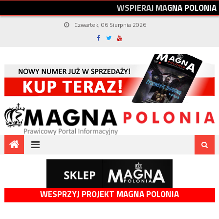
W
S
P
I
E
R
A
J
M
A
G
N
A
P
O
L
O
N
I
A
Czwartek, 06 Sierpnia 2026
WESPRZYJ PROJEKT MAGNA POLONIA