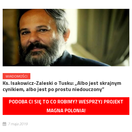
WIADOMOŚCI
Ks. Isakowicz-Zaleski o Tusku: „Albo jest skrajnym
cynikiem, albo jest po prostu niedouczony”
PODOBA CI SIĘ TO CO ROBIMY? WESPRZYJ PROJEKT
MAGNA POLONIA!
7 maja 2019