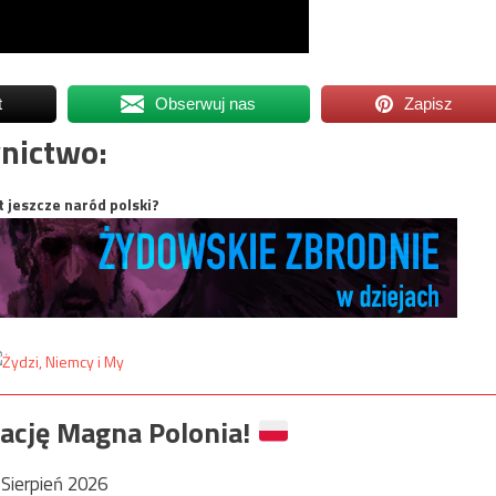
t
Obserwuj nas
Zapisz
nictwo:
t jeszcze naród polski?
ację Magna Polonia!
Sierpień 2026