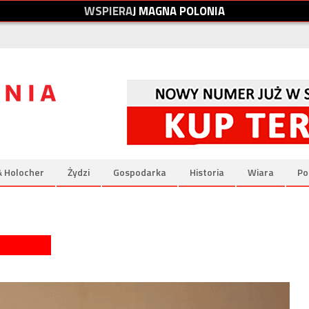
W
S
P
I
E
R
A
J
M
A
G
N
A
P
O
L
O
N
I
A
& Holocher
Żydzi
Gospodarka
Historia
Wiara
Po