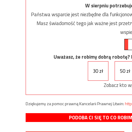
W sierpniu potrzebu
Państwa wsparcie jest niezbędne dla funkcjonow
Masz świadomość tego jak ważne jest przetrw
wspie
Uważasz, że robimy dobrą robotę? Ni
30 zł
50 zł
Zobacz kto w
Dziękujemy za pomoc prawną Kancelarii Prawnej Litwin:
http
PODOBA CI SIĘ TO CO ROBI