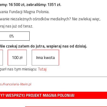
jemy:
16 500
zł, zebraliśmy:
1351
zł.
ania Fundacji Magna Polonia.
anie niezależnych ośrodków medialnych? Nie zwlekaj więc,
raj nas już od teraz.
8%
e czekaj zatem do jutra, wspieraj nas od dzisiaj.
100 zł
Inna kwota
parł nas tym miesiącu:
Tutaj
s://kancelaria-litwin.pl
MY? WESPRZYJ PROJEKT MAGNA POLONIA!