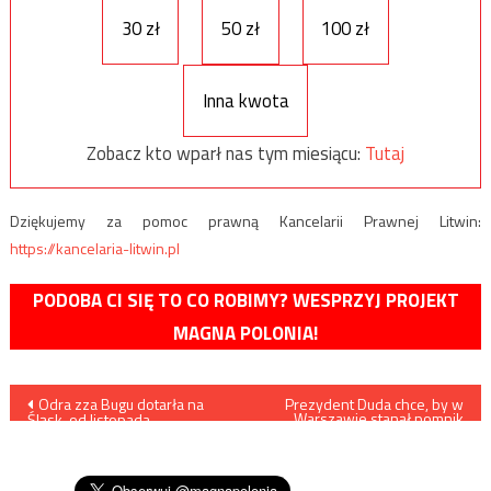
30 zł
50 zł
100 zł
Inna kwota
Zobacz kto wparł nas tym miesiącu:
Tutaj
Dziękujemy za pomoc prawną Kancelarii Prawnej Litwin:
https://kancelaria-litwin.pl
PODOBA CI SIĘ TO CO ROBIMY? WESPRZYJ PROJEKT
MAGNA POLONIA!
Nawigacja
Odra zza Bugu dotarła na
Prezydent Duda chce, by w
Warszawie stanął pomnik
Śląsk, od listopada
Tadeusza Mazowieckiego
wpisu
zachorowało w
województwie śląskim 45
osób