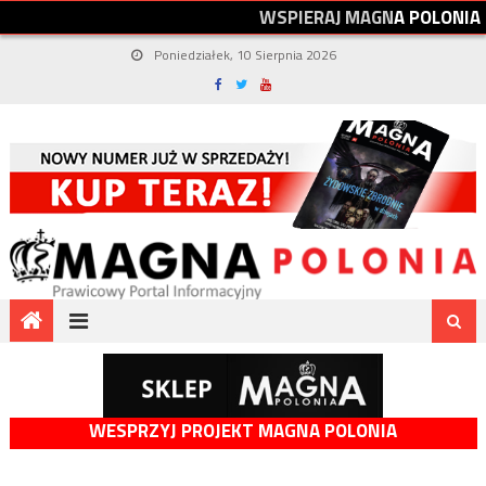
W
S
P
I
E
R
A
J
M
A
G
N
A
P
O
L
O
N
I
A
Poniedziałek, 10 Sierpnia 2026
WESPRZYJ PROJEKT MAGNA POLONIA