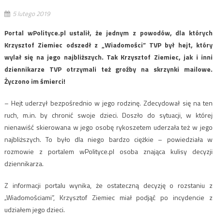
5 lutego 2019
Portal wPolityce.pl ustalił, że jednym z powodów, dla których
Krzysztof Ziemiec odszedł z „Wiadomości” TVP był hejt, który
wylał się na jego najbliższych. Tak Krzysztof Ziemiec, jak i inni
dziennikarze TVP otrzymali też groźby na skrzynki mailowe.
Życzono im śmierci!
– Hejt uderzył bezpośrednio w jego rodzinę. Zdecydował się na ten
ruch, m.in. by chronić swoje dzieci. Doszło do sytuacji, w której
nienawiść skierowana w jego osobę rykoszetem uderzała też w jego
najbliższych. To było dla niego bardzo ciężkie – powiedziała w
rozmowie z portalem wPolityce.pl osoba znająca kulisy decyzji
dziennikarza.
Z informacji portalu wynika, że ostateczną decyzję o rozstaniu z
„Wiadomościami”, Krzysztof Ziemiec miał podjąć po incydencie z
udziałem jego dzieci.