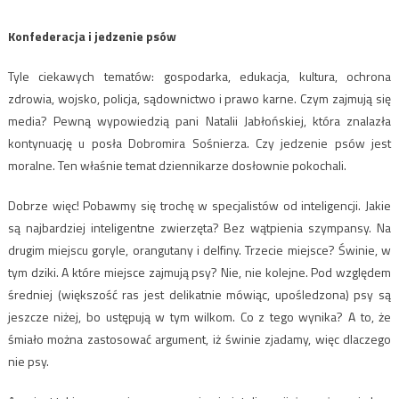
Konfederacja i jedzenie psów
Tyle ciekawych tematów: gospodarka, edukacja, kultura, ochrona
zdrowia, wojsko, policja, sądownictwo i prawo karne. Czym zajmują się
media? Pewną wypowiedzią pani Natalii Jabłońskiej, która znalazła
kontynuację u posła Dobromira Sośnierza. Czy jedzenie psów jest
moralne. Ten właśnie temat dziennikarze dosłownie pokochali.
Dobrze więc! Pobawmy się trochę w specjalistów od inteligencji. Jakie
są najbardziej inteligentne zwierzęta? Bez wątpienia szympansy. Na
drugim miejscu goryle, orangutany i delfiny. Trzecie miejsce? Świnie, w
tym dziki. A które miejsce zajmują psy? Nie, nie kolejne. Pod względem
średniej (większość ras jest delikatnie mówiąc, upośledzona) psy są
jeszcze niżej, bo ustępują w tym wilkom. Co z tego wynika? A to, że
śmiało można zastosować argument, iż świnie zjadamy, więc dlaczego
nie psy.