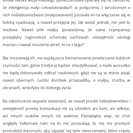
że inteligencja małp człowiekowatych w połączeniu z wrodzonym u
nich naśladownictwem (małpowaniem) pozwala im na włączenie się w
ludzką cywilizację, a nawet przejęcie jej. Jak widać jednak, nie jest to
możliwe. Nawet jeśli małpy (powiedzmy, że same szympansy)
przejęłyby najprostsze schematy zachowań, umiejętność obsługi
maszyn i nawyk noszenia ubrań, to co z tego?
Nie zrozumieją ich, nie wyjdą poza bezsensowne powtarzanie ludzkich
czynności tam, gdzie trzeba je będzie zmodyfikować, a nade wszystko
nie będą dokonywały odkryć naukowych, gdyż nie są w stanie pojąć
nawet obecnych. Ludzki dorobek przepadłby, a małpy, choćby w
ubraniach, wróciłyby do dzikiego życia.
Na zakończenie wypada stwierdzić, że nawet proste naśladownictwo i
umiejętność prostej komunikacji nie są udziałem ani świń, ani wilków,
ani innych ssaków innych niż walenie. Pamiętajmy więc, że choć
względy kulturowe nam na to nie pozwalają, to nie ma prostych
przeszkód etycznych, aby zajadać się tymi stworzeniami, które często