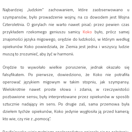
Najbardziej „ludzkim” zachowaniem, które zaobserwowano u
szympansów, było prowadzenie wojny, na co dowodem jest Wojna
Czteroletnia. O gorylach nie warto nawet pisać: przez pewien czas
przykładem rzekomego geniuszu samicy
Koko
było, prócz samej
znajomości języka migowego, orędzie do ludzkości, w którym według
opiekunów Koko powiedziała, że Ziemia jest jedna i wszyscy ludzie
muszą to zrozumieć, aby żyć w harmonii.
Orędzie to wywołało wielkie poruszenie, jednak okazało się
falsyfikatem. Po pierwsze, dowiedziono, że Koko nie potrafiła
operować językiem migowym w takim stopniu, jak szympansy.
Wielokrotnie nawet proste słowa i zdania, w rzeczywistości
pozbawione sensu, były interpretowane przez opiekunów w sposób
sztucznie nadający im sens. Po drugie zaś, sama przemowa była
dziełem tychże opiekunów, Koko jedynie wygłosiła ją przed kamerą;
kto wie, czy nie z „pomocą”.
Boulle’owska wizja małpiego społeczeństwa opierała się na założeniu,