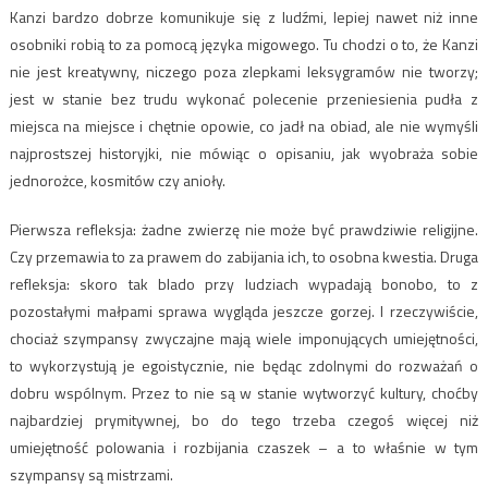
Kanzi bardzo dobrze komunikuje się z ludźmi, lepiej nawet niż inne
osobniki robią to za pomocą języka migowego. Tu chodzi o to, że Kanzi
nie jest kreatywny, niczego poza zlepkami leksygramów nie tworzy;
jest w stanie bez trudu wykonać polecenie przeniesienia pudła z
miejsca na miejsce i chętnie opowie, co jadł na obiad, ale nie wymyśli
najprostszej historyjki, nie mówiąc o opisaniu, jak wyobraża sobie
jednorożce, kosmitów czy anioły.
Pierwsza refleksja: żadne zwierzę nie może być prawdziwie religijne.
Czy przemawia to za prawem do zabijania ich, to osobna kwestia. Druga
refleksja: skoro tak blado przy ludziach wypadają bonobo, to z
pozostałymi małpami sprawa wygląda jeszcze gorzej. I rzeczywiście,
chociaż szympansy zwyczajne mają wiele imponujących umiejętności,
to wykorzystują je egoistycznie, nie będąc zdolnymi do rozważań o
dobru wspólnym. Przez to nie są w stanie wytworzyć kultury, choćby
najbardziej prymitywnej, bo do tego trzeba czegoś więcej niż
umiejętność polowania i rozbijania czaszek – a to właśnie w tym
szympansy są mistrzami.