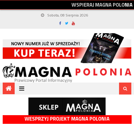
W
S
P
I
E
R
A
J
M
A
G
N
A
P
O
L
O
N
I
A
Sobota, 08 Sierpnia 2026
WESPRZYJ PROJEKT MAGNA POLONIA