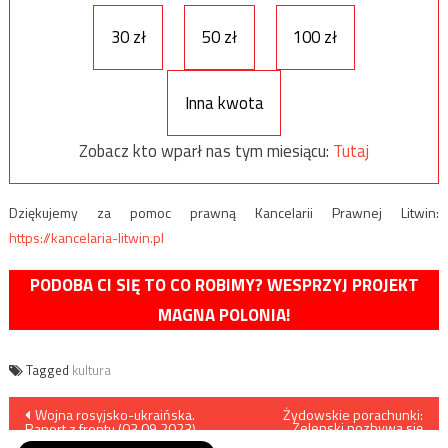
30 zł
50 zł
100 zł
Inna kwota
Zobacz kto wparł nas tym miesiącu:
Tutaj
Dziękujemy za pomoc prawną Kancelarii Prawnej Litwin:
https://kancelaria-litwin.pl
PODOBA CI SIĘ TO CO ROBIMY? WESPRZYJ PROJEKT
MAGNA POLONIA!
Tagged
kultura
Nawigacja
Wojna rosyjsko-ukraińska.
Żydowskie porachunki:
Zelenski pozbywa się
Raport z frontu (03.09.2023)
swojego sponsora, Ihora