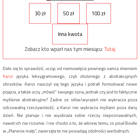
30 zł
50 zł
100 zł
Inna kwota
Zobacz kto wparł nas tym miesiącu:
Tutaj
Dało się to sprawdzić, ucząc od niemowlęcia pewnego samca imieniem
Kanzi
języka leksygramowego, czyli złożonego z abstrakcyjnych
obrazków. Kanzi nauczył się tego języka i potrafi formułować nowe
pojęcia, a także uczy „mówić” swojego syna, jednak czy jest to faktyczne
myślenie abstrakcyjne? Żadne ze słów/wyrażeń nie wykracza poza
odczuwalną rzeczywistość, a Kanzi nie wykracza myślami poza dany
dzień. Nie planuje i nie wyobraża sobie rzeczy niepoznawalnych,
nawet ich nie rozumie. I nie chodzi o to, że wbrew temu, co pisał Boulle
w „Planecie małp”, zwierzęta te nie posiadają zdolności werbalnych.