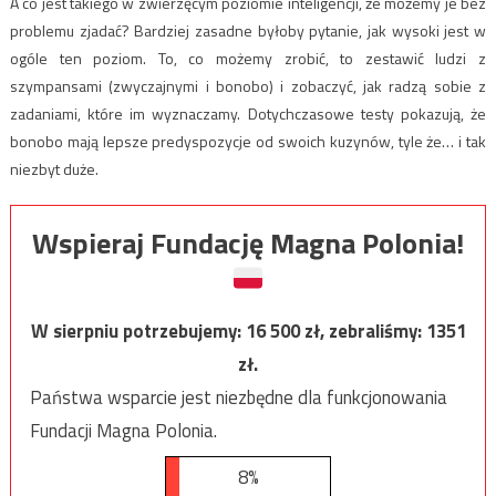
A co jest takiego w zwierzęcym poziomie inteligencji, że możemy je bez
problemu zjadać? Bardziej zasadne byłoby pytanie, jak wysoki jest w
ogóle ten poziom. To, co możemy zrobić, to zestawić ludzi z
szympansami (zwyczajnymi i bonobo) i zobaczyć, jak radzą sobie z
zadaniami, które im wyznaczamy. Dotychczasowe testy pokazują, że
bonobo mają lepsze predyspozycje od swoich kuzynów, tyle że… i tak
niezbyt duże.
Wspieraj Fundację Magna Polonia!
W sierpniu potrzebujemy:
16 500
zł, zebraliśmy:
1351
zł.
Państwa wsparcie jest niezbędne dla funkcjonowania
Fundacji Magna Polonia.
8%