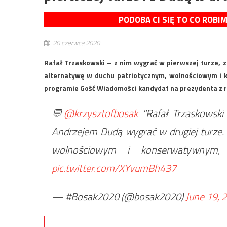
PODOBA CI SIĘ TO CO ROBI
20 czerwca 2020
Rafał Trzaskowski – z nim wygrać w pierwszej turze, 
alternatywę w duchu patriotycznym, wolnościowym i 
programie Gość Wiadomości kandydat na prezydenta z r
💬
@krzysztofbosak
"Rafał Trzaskowski
Andrzejem Dudą wygrać w drugiej turze.
wolnościowym i konserwatywnym
pic.twitter.com/XYvumBh437
— #Bosak2020 (@bosak2020)
June 19, 