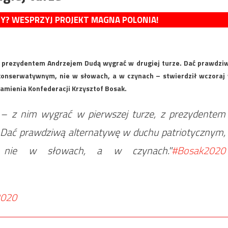
MY? WESPRZYJ PROJEKT MAGNA POLONIA!
z prezydentem Andrzejem Dudą wygrać w drugiej turze. Dać prawdzi
konserwatywnym, nie w słowach, a w czynach – stwierdził wczoraj
amienia Konfederacji Krzysztof Bosak.
 – z nim wygrać w pierwszej turze, z prezydentem
 Dać prawdziwą alternatywę w duchu patriotycznym,
, nie w słowach, a w czynach."
#Bosak2020
2020