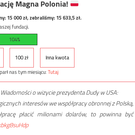
ację Magna Polonia!
my:
15 000
zł, zebraliśmy:
15 633,5
zł.
szej fundacji.
104%
100 zł
Inna kwota
parł nas tym miesiącu:
Tutaj
 Wiadomości o wizycie prezydenta Dudy w USA:
egicznych interesów we współpracy obronnej z Polską,
racę płacić milionami dolarów, to powinna być
/kbkg8suHdp