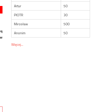
Artur
50
PIOTR
30
Mirosław
500
wą
Anonim
50
 w
Więcej...