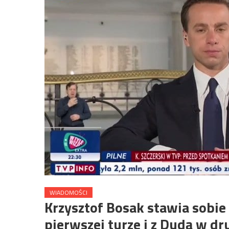
WIADOMOŚCI
Krzysztof Bosak stawia sobie
pierwszej turze i z Dudą w dr