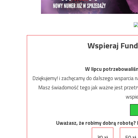
Wspieraj Fund
W lipcu potrzebowaliś
Dziękujemy! i zachęcamy do dalszego wsparcia na
Masz świadomość tego jak ważne jest przetrw
wspie
Uważasz, że robimy dobrą robotę? Ni
30 zł
50 zł