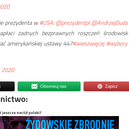
2020
ie prezydenta w
#USA
:
@prezydentpl
@AndrzejDuda
zapłaci żadnych bezprawnych roszczeń środowisk
wać amerykańskiej ustawy 447
#wieszwięcej
#wybory
, 2020
t
Obserwuj nas
Zapisz
nictwo:
t jeszcze naród polski?