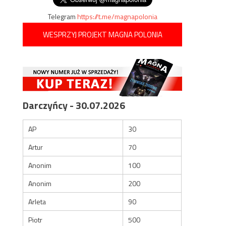
Telegram
https://t.me/magnapolonia
WESPRZYJ PROJEKT MAGNA POLONIA
Darczyńcy - 30.07.2026
AP
30
Artur
70
Anonim
100
Anonim
200
Arleta
90
Piotr
500