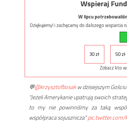
Wspieraj Fund
W lipcu potrzebowaliś
Dziękujemy! i zachęcamy do dalszego wsparcia na
30 zł
50 zł
Zobacz kto w
💬
@krzysztofbosak
w dzisiejszym Gościu
"Jeżeli Amerykanie upatrują swoich strat
to my nie powinniśmy za taką współp
współpraca sojusznicza"
pic.twitter.com