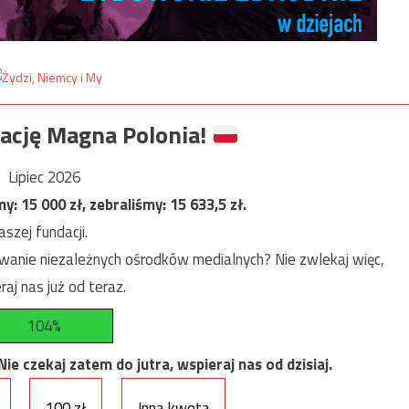
ację Magna Polonia!
Lipiec 2026
my:
15 000
zł, zebraliśmy:
15 633,5
zł.
szej fundacji.
anie niezależnych ośrodków medialnych? Nie zwlekaj więc,
raj nas już od teraz.
104%
e czekaj zatem do jutra, wspieraj nas od dzisiaj.
100 zł
Inna kwota