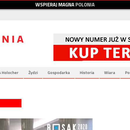
W
S
P
I
E
R
A
J
M
A
G
N
A
P
O
L
O
N
I
A
& Holocher
Żydzi
Gospodarka
Historia
Wiara
Po