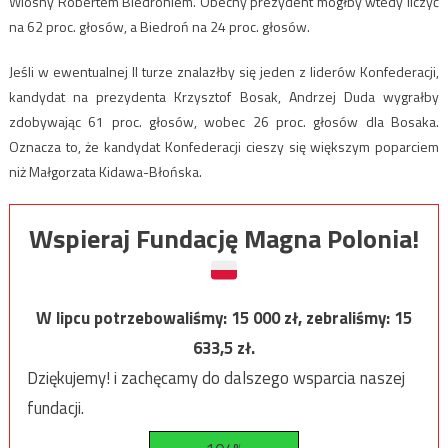
Wiosny Robertem Biedroniem. Obecny prezydent mógłby wtedy liczyć
na 62 proc. głosów, a Biedroń na 24 proc. głosów.
Jeśli w ewentualnej II turze znalazłby się jeden z liderów Konfederacji,
kandydat na prezydenta Krzysztof Bosak, Andrzej Duda wygrałby
zdobywając 61 proc. głosów, wobec 26 proc. głosów dla Bosaka.
Oznacza to, że kandydat Konfederacji cieszy się większym poparciem
niż Małgorzata Kidawa-Błońska.
Wspieraj Fundację Magna Polonia!
W lipcu potrzebowaliśmy:
15 000
zł, zebraliśmy:
15
633,5
zł.
Dziękujemy! i zachęcamy do dalszego wsparcia naszej
fundacji.