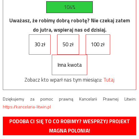
104%
Uważasz, że robimy dobrą robotę? Nie czekaj zatem
do jutra, wspieraj nas od dzisiaj.
30 zł
50 zł
100 zł
Inna kwota
Zobacz kto wparł nas tym miesiącu:
Tutaj
Dziękujemy za pomoc prawną Kancelarii Prawnej Litwin:
https://kancelaria-litwin.pl
PODOBA CI SIĘ TO CO ROBIMY? WESPRZYJ PROJEKT
MAGNA POLONIA!