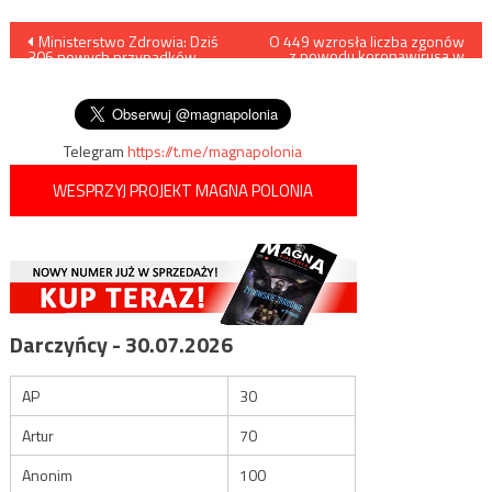
Nawigacja
Ministerstwo Zdrowia: Dziś
O 449 wzrosła liczba zgonów
z powodu koronawirusa w
306 nowych przypadków
Wielkiej Brytanii
wpisu
zakażenia koronawirusem,
zmarło 20 osób
Telegram
https://t.me/magnapolonia
WESPRZYJ PROJEKT MAGNA POLONIA
Darczyńcy - 30.07.2026
AP
30
Artur
70
Anonim
100