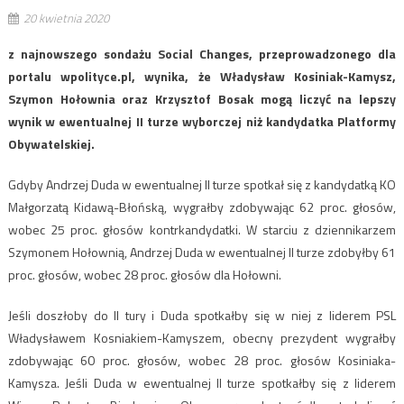
20 kwietnia 2020
z najnowszego sondażu Social Changes, przeprowadzonego dla
portalu wpolityce.pl, wynika, że Władysław Kosiniak-Kamysz,
Szymon Hołownia oraz Krzysztof Bosak mogą liczyć na lepszy
wynik w ewentualnej II turze wyborczej niż kandydatka Platformy
Obywatelskiej.
Gdyby Andrzej Duda w ewentualnej II turze spotkał się z kandydatką KO
Małgorzatą Kidawą-Błońską, wygrałby zdobywając 62 proc. głosów,
wobec 25 proc. głosów kontrkandydatki. W starciu z dziennikarzem
Szymonem Hołownią, Andrzej Duda w ewentualnej II turze zdobyłby 61
proc. głosów, wobec 28 proc. głosów dla Hołowni.
Jeśli doszłoby do II tury i Duda spotkałby się w niej z liderem PSL
Władysławem Kosniakiem-Kamyszem, obecny prezydent wygrałby
zdobywając 60 proc. głosów, wobec 28 proc. głosów Kosiniaka-
Kamysza. Jeśli Duda w ewentualnej II turze spotkałby się z liderem