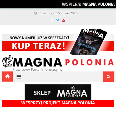
W
S
P
I
E
R
A
J
M
A
G
N
A
P
O
L
O
N
I
A
Czwartek, 06 Sierpnia 2026
WESPRZYJ PROJEKT MAGNA POLONIA