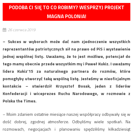
PODOBA CI SIĘ TO CO ROBIMY? WESPRZYJ PROJEKT
MAGNA POLONIA!
26 czerwca 2019
– Sukces w wyborach może dać nam zjednoczenie wszystkich
reprezentantów patriotycznych sił na prawo od PiS i wystawienie
jednej wspólnej listy. Uważamy, że to jest możliwe, potencjał do
tego mamy obecnie przede wszystkim my i Paweł Kukiz. I uważamy
lidera Kukiz’15 za naturalnego partnera do rozmów, które
pomogłyby utworzyć taką wspólną listę. Jesteśmy w nieoficjalnym
kontakcie – stwierdził Krzysztof Bosak, jeden z liderów
Konfederacji i wiceprezes Ruchu Narodowego, w rozmowie z
Polska the Times.
– Moim zdaniem ostatnie miesiące naszej współpracy odbywały się w
dość dobrej, zgodnej atmosferze. Odbyliśmy wiele spotkań. Na
rozmowach, negocjacjach i planowaniu spędziliśmy kilkadziesiąt