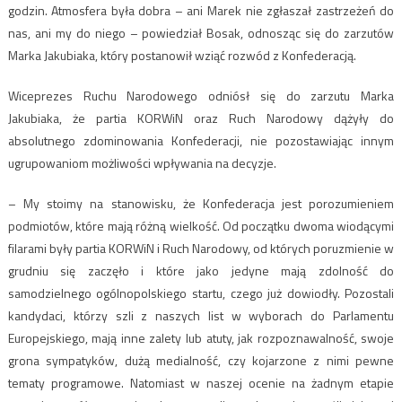
godzin. Atmosfera była dobra – ani Marek nie zgłaszał zastrzeżeń do
nas, ani my do niego – powiedział Bosak, odnosząc się do zarzutów
Marka Jakubiaka, który postanowił wziąć rozwód z Konfederacją.
Wiceprezes Ruchu Narodowego odniósł się do zarzutu Marka
Jakubiaka, że partia KORWiN oraz Ruch Narodowy dążyły do
absolutnego zdominowania Konfederacji, nie pozostawiając innym
ugrupowaniom możliwości wpływania na decyzje.
– My stoimy na stanowisku, że Konfederacja jest porozumieniem
podmiotów, które mają różną wielkość. Od początku dwoma wiodącymi
filarami były partia KORWiN i Ruch Narodowy, od których poruzmienie w
grudniu się zaczęło i które jako jedyne mają zdolność do
samodzielnego ogólnopolskiego startu, czego już dowiodły. Pozostali
kandydaci, którzy szli z naszych list w wyborach do Parlamentu
Europejskiego, mają inne zalety lub atuty, jak rozpoznawalność, swoje
grona sympatyków, dużą medialność, czy kojarzone z nimi pewne
tematy programowe. Natomiast w naszej ocenie na żadnym etapie