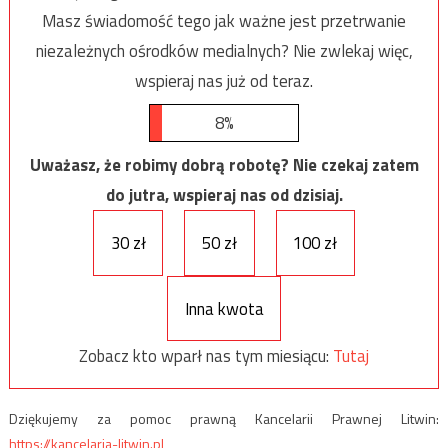
Masz świadomość tego jak ważne jest przetrwanie
niezależnych ośrodków medialnych? Nie zwlekaj więc,
wspieraj nas już od teraz.
8%
Uważasz, że robimy dobrą robotę? Nie czekaj zatem
do jutra, wspieraj nas od dzisiaj.
30 zł
50 zł
100 zł
Inna kwota
Zobacz kto wparł nas tym miesiącu:
Tutaj
Dziękujemy za pomoc prawną Kancelarii Prawnej Litwin:
https://kancelaria-litwin.pl