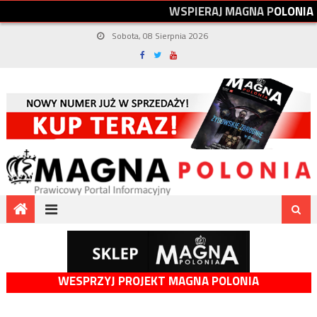
W
S
P
I
E
R
A
J
M
A
G
N
A
P
O
L
O
N
I
A
Sobota, 08 Sierpnia 2026
WESPRZYJ PROJEKT MAGNA POLONIA