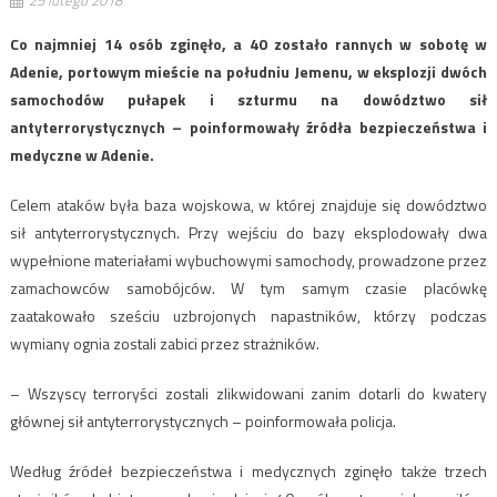
Co najmniej 14 osób zginęło, a 40 zostało rannych w sobotę w
Adenie, portowym mieście na południu Jemenu, w eksplozji dwóch
samochodów pułapek i szturmu na dowództwo sił
antyterrorystycznych – poinformowały źródła bezpieczeństwa i
medyczne w Adenie.
Celem ataków była baza wojskowa, w której znajduje się dowództwo
sił antyterrorystycznych. Przy wejściu do bazy eksplodowały dwa
wypełnione materiałami wybuchowymi samochody, prowadzone przez
zamachowców samobójców. W tym samym czasie placówkę
zaatakowało sześciu uzbrojonych napastników, którzy podczas
wymiany ognia zostali zabici przez strażników.
– Wszyscy terroryści zostali zlikwidowani zanim dotarli do kwatery
głównej sił antyterrorystycznych – poinformowała policja.
Według źródeł bezpieczeństwa i medycznych zginęło także trzech