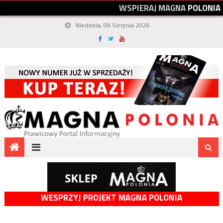
W
S
P
I
E
R
A
J
M
A
G
N
A
P
O
L
O
N
I
A
Niedziela, 09 Sierpnia 2026
WESPRZYJ PROJEKT MAGNA POLONIA