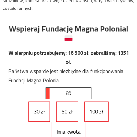
strażników, kobieta oraz dwoje dzieci. 40 osób, w tym wielu cywilów,
zostało rannych.
Wspieraj Fundację Magna Polonia!
W sierpniu potrzebujemy:
16 500
zł, zebraliśmy:
1351
zł.
Państwa wsparcie jest niezbędne dla funkcjonowania
Fundacji Magna Polonia.
8%
30 zł
50 zł
100 zł
Inna kwota