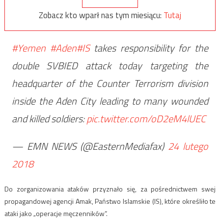
Zobacz kto wparł nas tym miesiącu:
Tutaj
#Yemen
#Aden
#IS
takes responsibility for the
double SVBIED attack today targeting the
headquarter of the Counter Terrorism division
inside the Aden City leading to many wounded
and killed soldiers:
pic.twitter.com/oD2eM4lUEC
— EMN NEWS (@EasternMediafax)
24 lutego
2018
Do zorganizowania ataków przyznało się, za pośrednictwem swej
propagandowej agencji Amak, Państwo Islamskie (IS), które określiło te
ataki jako „operacje męczenników”.