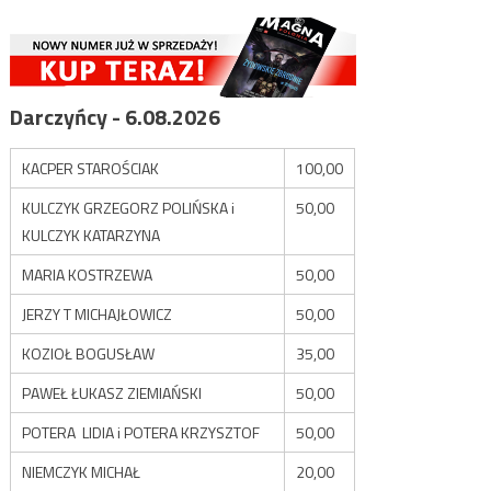
Darczyńcy - 6.08.2026
KACPER STAROŚCIAK
100,00
KULCZYK GRZEGORZ POLIŃSKA i
50,00
KULCZYK KATARZYNA
MARIA KOSTRZEWA
50,00
JERZY T MICHAJŁOWICZ
50,00
KOZIOŁ BOGUSŁAW
35,00
PAWEŁ ŁUKASZ ZIEMIAŃSKI
50,00
POTERA LIDIA i POTERA KRZYSZTOF
50,00
NIEMCZYK MICHAŁ
20,00