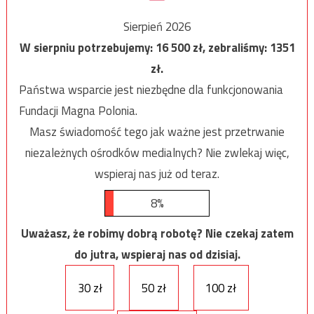
Sierpień 2026
W sierpniu potrzebujemy:
16 500
zł, zebraliśmy:
1351
zł.
Państwa wsparcie jest niezbędne dla funkcjonowania
Fundacji Magna Polonia.
Masz świadomość tego jak ważne jest przetrwanie
niezależnych ośrodków medialnych? Nie zwlekaj więc,
wspieraj nas już od teraz.
8%
Uważasz, że robimy dobrą robotę? Nie czekaj zatem
do jutra, wspieraj nas od dzisiaj.
30 zł
50 zł
100 zł