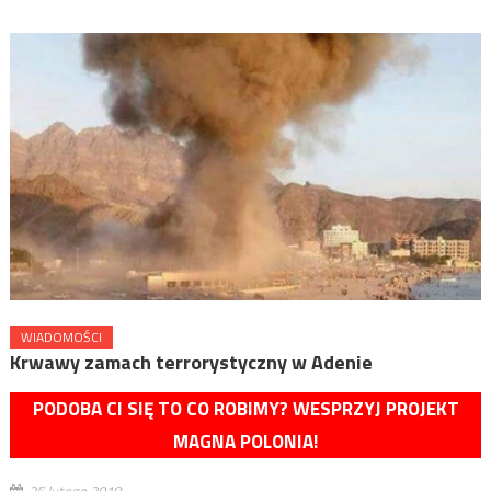
WIADOMOŚCI
Krwawy zamach terrorystyczny w Adenie
PODOBA CI SIĘ TO CO ROBIMY? WESPRZYJ PROJEKT
MAGNA POLONIA!
25 lutego 2018