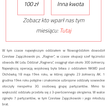
100 zł
Inna kwota
Zobacz kto wparł nas tym
miesiącu:
Tutaj
W tym czasie największym oddziałem w Nowogródzkim dowodził
Czesław Zajączkowski ps. „Ragner”, w czasie okupacji szef łączności
obwodu AK Lida. Oddział „Ragnera”, osiągnął stan około 300 żołnierzy.
Największą operacją wojskową była bitwa z oddziałem NKWD pod
Olchówką 18 maja 1944 roku, w której zginęło 23 żołnierzy AK. 1
grudnia 1944 roku potężne i znakomicie uzbrojone oddziały sowieckie
otoczyły niespełna 30. osobową grupę partyzantów. Mimo to
większość oddziału przebiła się z 3-pierściennego okrążenia. W walce
zginęło 7 partyzantów, w tym Czesław Zajączkowski i jego młodszy
brat.