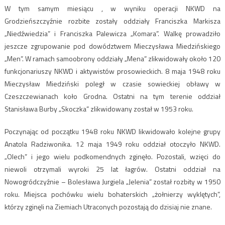
W tym samym miesiącu , w wyniku operacji NKWD na
Grodzieńszczyźnie rozbite zostały oddziały Franciszka Markisza
„Niedźwiedzia” i Franciszka Palewicza „Komara”. Walkę prowadziło
jeszcze zgrupowanie pod dowództwem Mieczysława Miedzińskiego
„Men”. W ramach samoobrony oddziały „Mena” zlikwidowały około 120
funkcjonariuszy NKWD i aktywistów prosowieckich. 8 maja 1948 roku
Mieczysław Miedziński poległ w czasie sowieckiej obławy w
Czeszczewianach koło Grodna. Ostatni na tym terenie oddział
Stanisława Burby „Skoczka” zlikwidowany został w 1953 roku.
Poczynając od początku 1948 roku NKWD likwidowało kolejne grupy
Anatola Radziwonika. 12 maja 1949 roku oddział otoczyło NKWD.
„Olech” i jego wielu podkomendnych zginęło. Pozostali, wzięci do
niewoli otrzymali wyroki 25 lat łagrów. Ostatni oddział na
Nowogródczyźnie – Bolesława Jurgiela „Jelenia” został rozbity w 1950
roku. Miejsca pochówku wielu bohaterskich „żołnierzy wyklętych”,
którzy zginęli na Ziemiach Utraconych pozostają do dzisiaj nie znane.