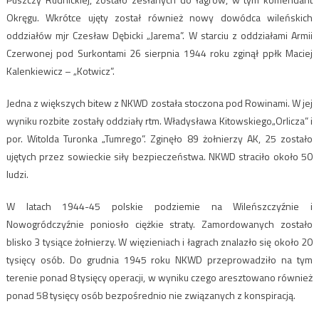
Okręgu. Wkrótce ujęty został również nowy dowódca wileńskich
oddziałów mjr Czesław Dębicki „Jarema”. W starciu z oddziałami Armii
Czerwonej pod Surkontami 26 sierpnia 1944 roku zginął ppłk Maciej
Kalenkiewicz – „Kotwicz”.
Jedna z większych bitew z NKWD została stoczona pod Rowinami. W jej
wyniku rozbite zostały oddziały rtm. Władysława Kitowskiego„Orlicza” i
por. Witolda Turonka „Tumrego”. Zginęło 89 żołnierzy AK, 25 zostało
ujętych przez sowieckie siły bezpieczeństwa. NKWD straciło około 50
ludzi.
W latach 1944-45 polskie podziemie na Wileńszczyźnie i
Nowogródczyźnie poniosło ciężkie straty. Zamordowanych zostało
blisko 3 tysiące żołnierzy. W więzieniach i łagrach znalazło się około 20
tysięcy osób. Do grudnia 1945 roku NKWD przeprowadziło na tym
terenie ponad 8 tysięcy operacji, w wyniku czego aresztowano również
ponad 58 tysięcy osób bezpośrednio nie związanych z konspiracją.