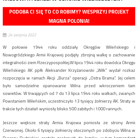
PODOBA CI SIĘ TO CO ROBIMY? WESPRZYJ PROJEKT
MAGNA POLONIA!
24 sierpnia 2022
W połowie 1944 roku oddziały Okręgów Wileńskiego i
Nowogródzkiego Armii Krajowej podjęły zbrojną walkę o zachowanie
integralności ziem Rzeczypospolitej.W lipcu 1944 roku dowódca Okręgu
Wileńskiego AK ppłk Aleksander Krzyżanowski „Wilk” wydał rozkaz
rozpoczęcia w ramach Akcji „Burza” operacji „Ostra Brama”. Jej celem
było samodzielne opanowanie Wilna przed wkroczeniem tam
sowietów. W trwających od 7 do 13 lipca 1944 roku walkach, zwanych
Powstaniem Wileńskim, uczestniczyło 13 tysięcy żołnierzy AK. Straty w
trakcie tych działań wyniosły blisko 500 zabitych i 1000 rannych.
Jeszcze większe straty Armia Krajowa poniosła ze strony Armii
Czerwonej. Około 6 tysięcy żołnierzy otoczonych po zdobyciu Wilna w
Puszczy Rudnickiej, zostało zesłanych do łagrów, w tym komendant