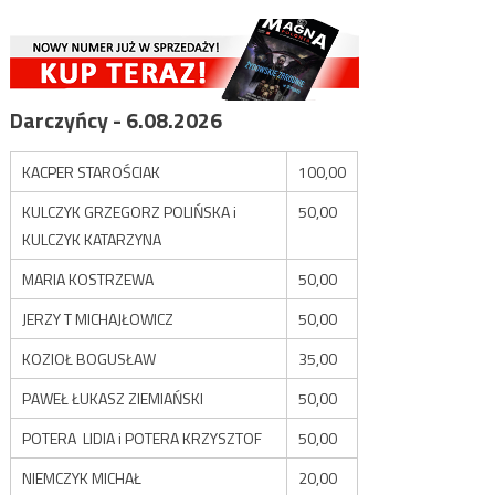
Darczyńcy - 6.08.2026
KACPER STAROŚCIAK
100,00
KULCZYK GRZEGORZ POLIŃSKA i
50,00
KULCZYK KATARZYNA
MARIA KOSTRZEWA
50,00
JERZY T MICHAJŁOWICZ
50,00
KOZIOŁ BOGUSŁAW
35,00
PAWEŁ ŁUKASZ ZIEMIAŃSKI
50,00
POTERA LIDIA i POTERA KRZYSZTOF
50,00
NIEMCZYK MICHAŁ
20,00