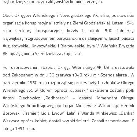
najbardziej szkodliwych aktywistów komunistycznych.
Obok Okręgów Wileńskiego i Nowogródzkiego AK, silne, poakowskie
organizacje konspiracyjne istniały na Ziemi Grodzieńskiej. Latem 1945
roku struktury konspiracyjne, liczyły tu około 500 żołnierzy.
Największym zgrupowaniem partyzanckim działającym w lasach puszcz
Augustowskiej, Knyszyńskiej i Białowieskiej była V Wileńska Brygada
AK mjr. Zygmunta Szendzielarza „Łupaszki”.
Po rozpracowaniu i rozbiciu Okręgu Wileńskiego AK, UB aresztowała
pod Zakopanem w dniu 30 czerwca 1948 roku mjr Szendzielarza . W
październiku 1950 roku rozpoczął się proces byłych członków Okręgu
Wileńskiego AK, w którym oprócz „Łupaszki” oskarżeni zostali : ppłk
Antoni Olechowicz „Podhorecki” – ostatni Komendant Okręgu
Wileńskiego Armii Krajowej, ppr Lucjan Minkiewicz „Wiktor”, kpt Henryk
Borowski „Trzmiel”, Lidia Lwow” Lala” i Wanda Minkiewicz „Danka”.
Wszyscy, oprócz kobiet, dostali wyroki śmierci. Zostali zamordowani 8
lutego 1951 roku.