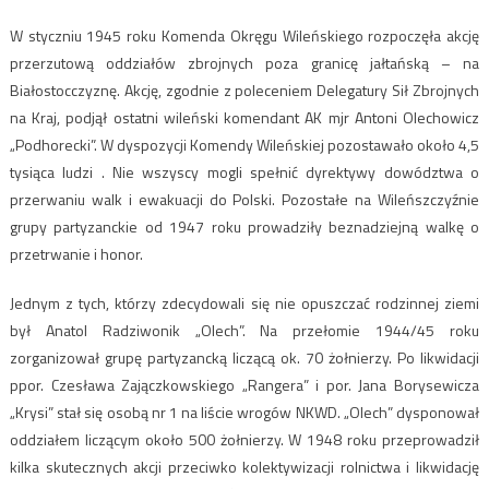
W styczniu 1945 roku Komenda Okręgu Wileńskiego rozpoczęła akcję
przerzutową oddziałów zbrojnych poza granicę jałtańską – na
Białostocczyznę. Akcję, zgodnie z poleceniem Delegatury Sił Zbrojnych
na Kraj, podjął ostatni wileński komendant AK mjr Antoni Olechowicz
„Podhorecki”. W dyspozycji Komendy Wileńskiej pozostawało około 4,5
tysiąca ludzi . Nie wszyscy mogli spełnić dyrektywy dowództwa o
przerwaniu walk i ewakuacji do Polski. Pozostałe na Wileńszczyźnie
grupy partyzanckie od 1947 roku prowadziły beznadziejną walkę o
przetrwanie i honor.
Jednym z tych, którzy zdecydowali się nie opuszczać rodzinnej ziemi
był Anatol Radziwonik „Olech”. Na przełomie 1944/45 roku
zorganizował grupę partyzancką liczącą ok. 70 żołnierzy. Po likwidacji
ppor. Czesława Zajączkowskiego „Rangera” i por. Jana Borysewicza
„Krysi” stał się osobą nr 1 na liście wrogów NKWD. „Olech” dysponował
oddziałem liczącym około 500 żołnierzy. W 1948 roku przeprowadził
kilka skutecznych akcji przeciwko kolektywizacji rolnictwa i likwidację