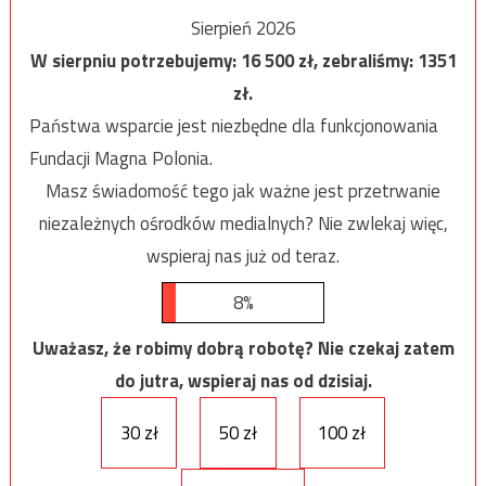
Sierpień 2026
W sierpniu potrzebujemy:
16 500
zł, zebraliśmy:
1351
zł.
Państwa wsparcie jest niezbędne dla funkcjonowania
Fundacji Magna Polonia.
Masz świadomość tego jak ważne jest przetrwanie
niezależnych ośrodków medialnych? Nie zwlekaj więc,
wspieraj nas już od teraz.
8%
Uważasz, że robimy dobrą robotę? Nie czekaj zatem
do jutra, wspieraj nas od dzisiaj.
30 zł
50 zł
100 zł