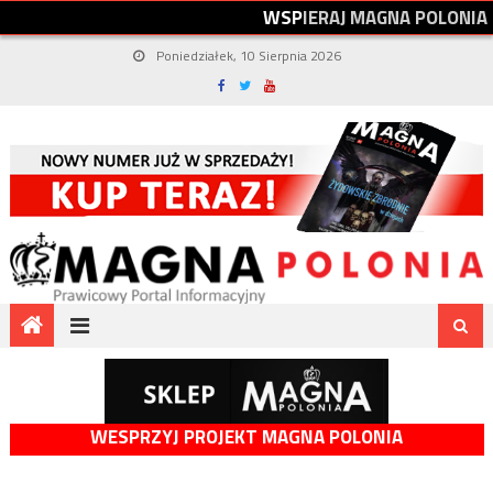
W
S
P
I
E
R
A
J
M
A
G
N
A
P
O
L
O
N
I
A
Poniedziałek, 10 Sierpnia 2026
WESPRZYJ PROJEKT MAGNA POLONIA