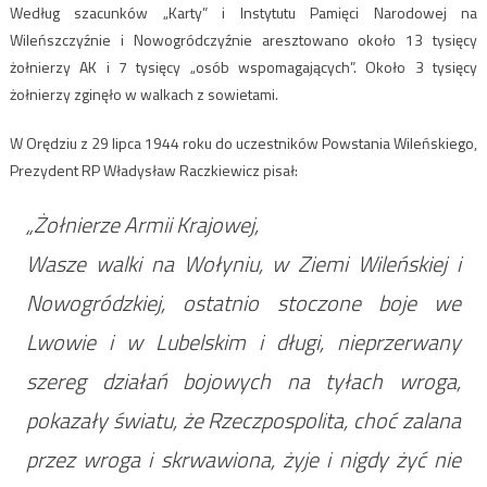
Według szacunków „Karty” i Instytutu Pamięci Narodowej na
Wileńszczyźnie i Nowogródczyźnie aresztowano około 13 tysięcy
żołnierzy AK i 7 tysięcy „osób wspomagających”. Około 3 tysięcy
żołnierzy zginęło w walkach z sowietami.
W Orędziu z 29 lipca 1944 roku do uczestników Powstania Wileńskiego,
Prezydent RP Władysław Raczkiewicz pisał:
„Żołnierze Armii Krajowej,
Wasze walki na Wołyniu, w Ziemi Wileńskiej i
Nowogródzkiej, ostatnio stoczone boje we
Lwowie i w Lubelskim i długi, nieprzerwany
szereg działań bojowych na tyłach wroga,
pokazały światu, że Rzeczpospolita, choć zalana
przez wroga i skrwawiona, żyje i nigdy żyć nie