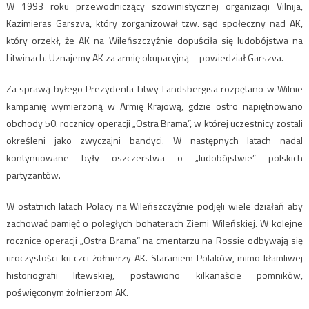
W 1993 roku przewodniczący szowinistycznej organizacji Vilnija,
Kazimieras Garszva, który zorganizował tzw. sąd społeczny nad AK,
który orzekł, że AK na Wileńszczyźnie dopuściła się ludobójstwa na
Litwinach. Uznajemy AK za armię okupacyjną – powiedział Garszva.
Za sprawą byłego Prezydenta Litwy Landsbergisa rozpętano w Wilnie
kampanię wymierzoną w Armię Krajową, gdzie ostro napiętnowano
obchody 50. rocznicy operacji „Ostra Brama”, w której uczestnicy zostali
określeni jako zwyczajni bandyci. W następnych latach nadal
kontynuowane były oszczerstwa o „ludobójstwie” polskich
partyzantów.
W ostatnich latach Polacy na Wileńszczyźnie podjęli wiele działań aby
zachować pamięć o poległych bohaterach Ziemi Wileńskiej. W kolejne
rocznice operacji „Ostra Brama” na cmentarzu na Rossie odbywają się
uroczystości ku czci żołnierzy AK. Staraniem Polaków, mimo kłamliwej
historiografii litewskiej, postawiono kilkanaście pomników,
poświęconym żołnierzom AK.