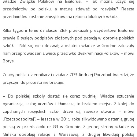
władze Związku Polaków na Białorusi. – Jak można uczyć się
przedmiotów po polsku, a maturę zdawać po rosyjsku? Reszta
przedmiotów zostanie zrusyfikowana rękoma lokalnych władz.
Kilka tygodni temu działacze ZBP przekazali prezydentowi Białorusi
prawie 6 tysięcy podpisów złożonych pod petycją w obronie polskich
szkół. – Nikt się nie odezwał, a ostatnio władze w Grodnie zakazały
nam przeprowadzenia wiecu przeciwko dyskryminacji Polaków – mówi
Borys.
Znany polski dziennikarz i działacz ZPB Andrzej Poczobut twierdzi, że
przyczyn do protestu nie brakuje.
– Do polskiej szkoły dostać się coraz trudniej. Władze sztucznie
ograniczają liczbę uczniów i tłumaczą to brakiem miejsc. Z kolej do
zapchanych rosyjskich szkół drzwi są zawsze otwarte – mówi
„Rzeczpospolitej”. – Jeszcze w 2015 roku zlikwidowano ostatnią grupę
polską w przedszkolu nr 83 w Grodnie. Z jednej strony władze w
Mińsku ocieplają relacje z Warszawą, z drugiej likwidują polską