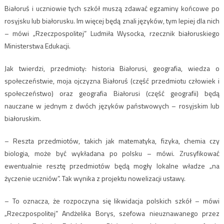
Białoruś i uczniowie tych szkół muszą zdawać egzaminy końcowe po
rosyjsku lub białorusku. Im więcej będą znali języków, tym lepiej dla nich
– mówi „Rzeczpospolitej” Ludmiła Wysocka, rzecznik białoruskiego
Ministerstwa Edukacji.
Jak twierdzi, przedmioty: historia Białorusi, geografia, wiedza o
społeczeństwie, moja ojczyzna Białoruś (część przedmiotu człowiek i
społeczeństwo) oraz geografia Białorusi (część geografii) będą
nauczane w jednym z dwóch języków państwowych – rosyjskim lub
białoruskim.
– Reszta przedmiotów, takich jak matematyka, fizyka, chemia czy
biologia, może być wykładana po polsku – mówi. Zrusyfikować
ewentualnie resztę przedmiotów będą mogły lokalne władze „na
życzenie uczniów”. Tak wynika z projektu nowelizacji ustawy.
– To oznacza, że rozpoczyna się likwidacja polskich szkół – mówi
„Rzeczpospolitej” Andżelika Borys, szefowa nieuznawanego przez