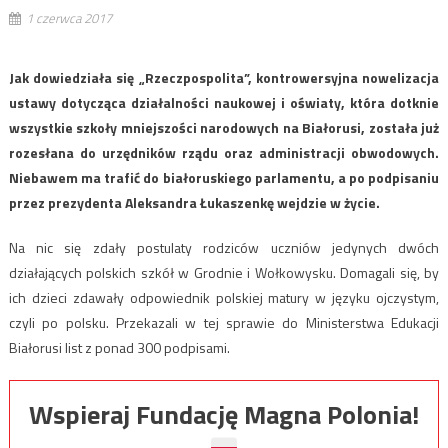
1 czerwca 2017
Jak dowiedziała się „Rzeczpospolita”, kontrowersyjna nowelizacja
ustawy dotycząca działalności naukowej i oświaty, która dotknie
wszystkie szkoły mniejszości narodowych na Białorusi, została już
rozesłana do urzędników rządu oraz administracji obwodowych.
Niebawem ma trafić do białoruskiego parlamentu, a po podpisaniu
przez prezydenta Aleksandra Łukaszenkę wejdzie w życie.
Na nic się zdały postulaty rodziców uczniów jedynych dwóch
działających polskich szkół w Grodnie i Wołkowysku. Domagali się, by
ich dzieci zdawały odpowiednik polskiej matury w języku ojczystym,
czyli po polsku. Przekazali w tej sprawie do Ministerstwa Edukacji
Białorusi list z ponad 300 podpisami.
Wspieraj Fundację Magna Polonia!