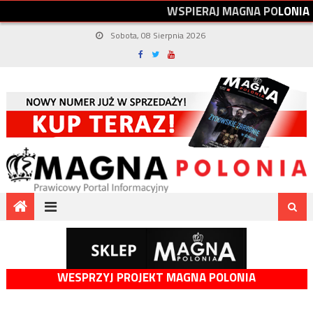
W
S
P
I
E
R
A
J
M
A
G
N
A
P
O
L
O
N
I
A
Sobota, 08 Sierpnia 2026
WESPRZYJ PROJEKT MAGNA POLONIA