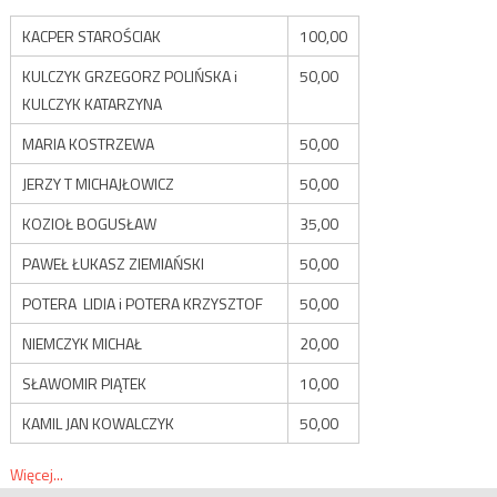
KACPER STAROŚCIAK
100,00
KULCZYK GRZEGORZ POLIŃSKA i
50,00
KULCZYK KATARZYNA
MARIA KOSTRZEWA
50,00
JERZY T MICHAJŁOWICZ
50,00
KOZIOŁ BOGUSŁAW
35,00
PAWEŁ ŁUKASZ ZIEMIAŃSKI
50,00
POTERA LIDIA i POTERA KRZYSZTOF
50,00
NIEMCZYK MICHAŁ
20,00
SŁAWOMIR PIĄTEK
10,00
KAMIL JAN KOWALCZYK
50,00
Więcej...