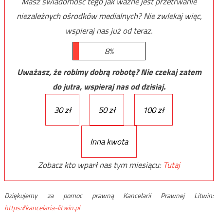
Masz świadomość tego jak ważne jest przetrwanie
niezależnych ośrodków medialnych? Nie zwlekaj więc,
wspieraj nas już od teraz.
8%
Uważasz, że robimy dobrą robotę? Nie czekaj zatem
do jutra, wspieraj nas od dzisiaj.
30 zł
50 zł
100 zł
Inna kwota
Zobacz kto wparł nas tym miesiącu:
Tutaj
Dziękujemy za pomoc prawną Kancelarii Prawnej Litwin:
https://kancelaria-litwin.pl