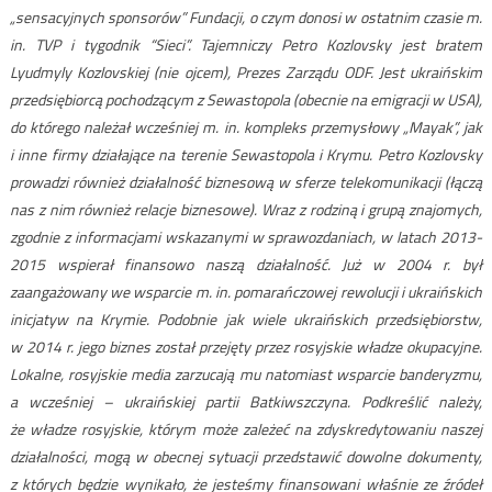
„sensacyjnych sponsorów” Fundacji, o czym donosi w ostatnim czasie m.
in. TVP i tygodnik “Sieci”. Tajemniczy Petro Kozlovsky jest bratem
Lyudmyly Kozlovskiej (nie ojcem), Prezes Zarządu ODF. Jest ukraińskim
przedsiębiorcą pochodzącym z Sewastopola (obecnie na emigracji w USA),
do którego należał wcześniej m. in. kompleks przemysłowy „Mayak”, jak
i inne firmy działające na terenie Sewastopola i Krymu. Petro Kozlovsky
prowadzi również działalność biznesową w sferze telekomunikacji (łączą
nas z nim również relacje biznesowe). Wraz z rodziną i grupą znajomych,
zgodnie z informacjami wskazanymi w sprawozdaniach, w latach 2013-
2015 wspierał finansowo naszą działalność. Już w 2004 r. był
zaangażowany we wsparcie m. in. pomarańczowej rewolucji i ukraińskich
inicjatyw na Krymie. Podobnie jak wiele ukraińskich przedsiębiorstw,
w 2014 r. jego biznes został przejęty przez rosyjskie władze okupacyjne.
Lokalne, rosyjskie media zarzucają mu natomiast wsparcie banderyzmu,
a wcześniej – ukraińskiej partii Batkiwszczyna. Podkreślić należy,
że władze rosyjskie, którym może zależeć na zdyskredytowaniu naszej
działalności, mogą w obecnej sytuacji przedstawić dowolne dokumenty,
z których będzie wynikało, że jesteśmy finansowani właśnie ze źródeł