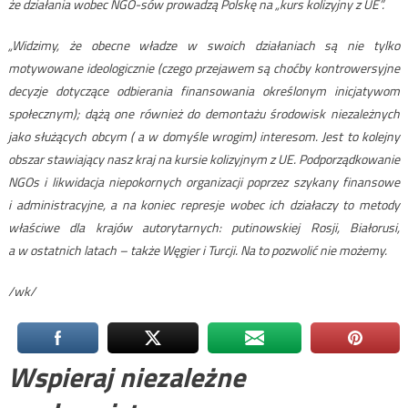
że działania wobec NGO-sów prowadzą Polskę na „kurs kolizyjny z UE”.
„Widzimy, że obecne władze w swoich działaniach są nie tylko
motywowane ideologicznie (czego przejawem są choćby kontrowersyjne
decyzje dotyczące odbierania finansowania określonym inicjatywom
społecznym); dążą one również do demontażu środowisk niezależnych
jako służących obcym ( a w domyśle wrogim) interesom. Jest to kolejny
obszar stawiający nasz kraj na kursie kolizyjnym z UE. Podporządkowanie
NGOs i likwidacja niepokornych organizacji poprzez szykany finansowe
i administracyjne, a na koniec represje wobec ich działaczy to metody
właściwe dla krajów autorytarnych: putinowskiej Rosji, Białorusi,
a w ostatnich latach – także Węgier i Turcji. Na to pozwolić nie możemy.
/wk/
Wspieraj niezależne