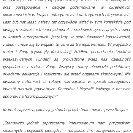
oraz postępowanie i decyzje podejmowane w określonych
okolicznościach; w krajach autorytarnych i na terytoriach okupowanych.
Last but not least, należy też oczywiście wziąć w tym kontekście pod
uwagę możliwość istnienia jednostek i środowisk opozycyjnych, nawet
w krajach autorytarnych. Jesteśmy w pełni świadomi konsekwencji,
z jakimi może się to wiązać: to cena za transparentność. W przypadku
moim i Żony (Lyudmyly Kozlovskiej) źródłem pochodzenia środków
przekazywanych Fundacji są prowadzone przez nas działalność
gospodarcza i rodzina Żony. Wszyscy mamy obowiązki podatkowe,
składamy deklaracje i rozliczamy się przed organami skarbowymi. Nie
uważamy natomiast za celowe roztrząsania w sposób szczegółowy
kwestii naszych prywatnych finansów i biografii każdego z naszych
donorów na forum publicznym.”
Kramek zaprzecza, jakoby jego fundacja była finansowana przez Rosjan:
„Stanowczo jednak zaprzeczamy imputowanym nam przypadkom
rzekomych „rosyjskich pieniędzy” i rosyjskich firm zbrojeniowych jako