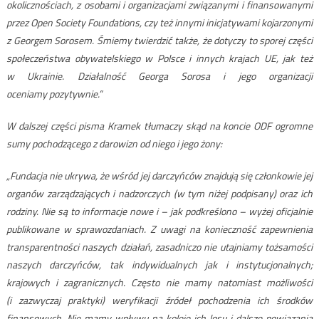
okolicznościach, z osobami i organizacjami związanymi i finansowanymi
przez Open Society Foundations, czy też innymi inicjatywami kojarzonymi
z Georgem Sorosem. Śmiemy twierdzić także, że dotyczy to sporej części
społeczeństwa obywatelskiego w Polsce i innych krajach UE, jak też
w Ukrainie. Działalność Georga Sorosa i jego organizacji
oceniamy pozytywnie.”
W dalszej części pisma Kramek tłumaczy skąd na koncie ODF ogromne
sumy pochodzącego z darowizn od niego i jego żony:
„Fundacja nie ukrywa, że wśród jej darczyńców znajdują się członkowie jej
organów zarządzających i nadzorczych (w tym niżej podpisany) oraz ich
rodziny. Nie są to informacje nowe i – jak podkreślono – wyżej oficjalnie
publikowane w sprawozdaniach. Z uwagi na konieczność zapewnienia
transparentności naszych działań, zasadniczo nie utajniamy tożsamości
naszych darczyńców, tak indywidualnych jak i instytucjonalnych;
krajowych i zagranicznych. Często nie mamy natomiast możliwości
(i zazwyczaj praktyki) weryfikacji źródeł pochodzenia ich środków
finansowych. Nie mamy wpływu na koleje ich losu i dalsze powiązania