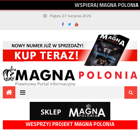
W
S
P
I
E
R
A
J
M
A
G
N
A
P
O
L
O
N
I
A
Piątek, 07 Sierpnia 2026
WESPRZYJ PROJEKT MAGNA POLONIA