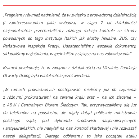
„Pragniemy również nadmienić, że w związku z prowadzoną działalnością
(i zainteresowaniem jakie wzbudza) w ciągu 7 lat działalności
niejednokrotnie przechodziliśmy różnego rodzaju kontrole ze strony
powołanych do tego instytucji (takich jak służby fiskalne, ZUS, czy
Państwowa Inspekcja Pracy). Udostępnialiśmy wszelkie dokumenty,
składaliśmy wyjaśnienia, wypełnialiśmy ciążące na nas zobowiązania.”
Kramek przekonuje, że w związku z działalnością na Ukrainie, Fundacja
Otwarty Dialog była wielokrotnie prześwietlana:
„W ramach prowadzonych postępowań mieliśmy już do czynienia
z różnymi prokuraturami na terenie kraju oraz – na ich zlecenie –
z ABW i Centralnym Biurem Śledczym. Tak, przyzwyczailiśmy się już
do telefonów na podsłuchu, ale nigdy dotąd publicznie ministrowie
polskiego rządu, pod dyktando środowisk nacjonalistycznych
i antyukraińskich, nie nasyłali na nas kontroli skarbowej i nie rozważali
naszej delegalizacji. Dlatego odbieramy to jako początek ataku