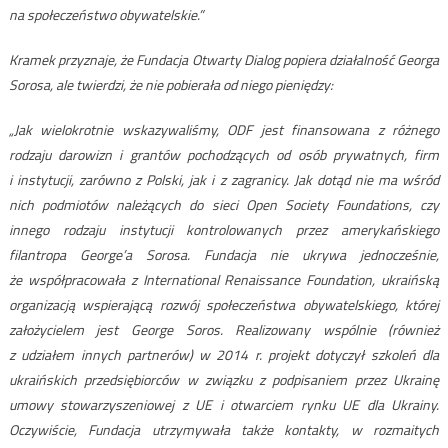
na społeczeństwo obywatelskie.”
Kramek przyznaje, że Fundacja Otwarty Dialog popiera działalność Georga
Sorosa, ale twierdzi, że nie pobierała od niego pieniędzy:
„Jak wielokrotnie wskazywaliśmy, ODF jest finansowana z różnego
rodzaju darowizn i grantów pochodzących od osób prywatnych, firm
i instytucji, zarówno z Polski, jak i z zagranicy. Jak dotąd nie ma wśród
nich podmiotów należących do sieci Open Society Foundations, czy
innego rodzaju instytucji kontrolowanych przez amerykańskiego
filantropa George’a Sorosa. Fundacja nie ukrywa jednocześnie,
że współpracowała z International Renaissance Foundation, ukraińską
organizacją wspierającą rozwój społeczeństwa obywatelskiego, której
założycielem jest George Soros. Realizowany wspólnie (również
z udziałem innych partnerów) w 2014 r. projekt dotyczył szkoleń dla
ukraińskich przedsiębiorców w związku z podpisaniem przez Ukrainę
umowy stowarzyszeniowej z UE i otwarciem rynku UE dla Ukrainy.
Oczywiście, Fundacja utrzymywała także kontakty, w rozmaitych