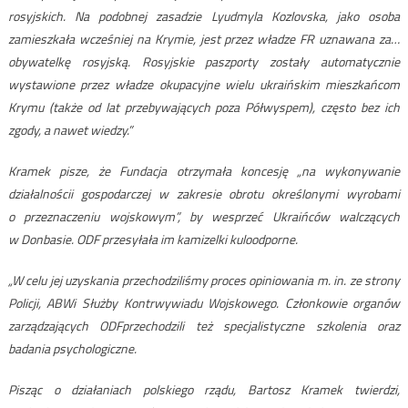
rosyjskich. Na podobnej zasadzie Lyudmyla Kozlovska, jako osoba
zamieszkała wcześniej na Krymie, jest przez władze FR uznawana za…
obywatelkę rosyjską. Rosyjskie paszporty zostały automatycznie
wystawione przez władze okupacyjne wielu ukraińskim mieszkańcom
Krymu (także od lat przebywających poza Półwyspem), często bez ich
zgody, a nawet wiedzy.”
Kramek pisze, że Fundacja otrzymała koncesję „na wykonywanie
działalnościi gospodarczej w zakresie obrotu określonymi wyrobami
o przeznaczeniu wojskowym”, by wesprzeć Ukraińców walczących
w Donbasie. ODF przesyłała im kamizelki kuloodporne.
„W celu jej uzyskania przechodziliśmy proces opiniowania m. in. ze strony
Policji, ABWi Służby Kontrwywiadu Wojskowego. Członkowie organów
zarządzających ODFprzechodzili też specjalistyczne szkolenia oraz
badania psychologiczne.
Pisząc o działaniach polskiego rządu, Bartosz Kramek twierdzi,