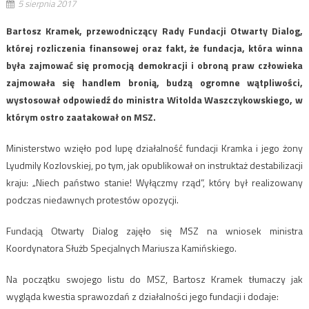
5 sierpnia 2017
Bartosz Kramek, przewodniczący Rady Fundacji Otwarty Dialog,
której rozliczenia finansowej oraz fakt, że fundacja, która winna
była zajmować się promocją demokracji i obroną praw człowieka
zajmowała się handlem bronią, budzą ogromne wątpliwości,
wystosował odpowiedź do ministra Witolda Waszczykowskiego, w
którym ostro zaatakował on MSZ.
Ministerstwo wzięło pod lupę działalność fundacji Kramka i jego żony
Lyudmily Kozlovskiej, po tym, jak opublikował on instruktaż destabilizacji
kraju: „Niech państwo stanie! Wyłączmy rząd”, który był realizowany
podczas niedawnych protestów opozycji.
Fundacją Otwarty Dialog zajęło się MSZ na wniosek ministra
Koordynatora Służb Specjalnych Mariusza Kamińskiego.
Na początku swojego listu do MSZ, Bartosz Kramek tłumaczy jak
wygląda kwestia sprawozdań z działalności jego fundacji i dodaje: