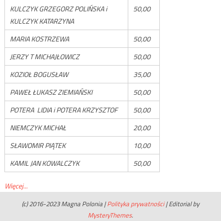
KULCZYK GRZEGORZ POLIŃSKA i
50,00
KULCZYK KATARZYNA
MARIA KOSTRZEWA
50,00
JERZY T MICHAJŁOWICZ
50,00
KOZIOŁ BOGUSŁAW
35,00
PAWEŁ ŁUKASZ ZIEMIAŃSKI
50,00
POTERA LIDIA i POTERA KRZYSZTOF
50,00
NIEMCZYK MICHAŁ
20,00
SŁAWOMIR PIĄTEK
10,00
KAMIL JAN KOWALCZYK
50,00
Więcej...
(c) 2016-2023 Magna Polonia
|
Polityka prywatności
|
Editorial by
MysteryThemes
.