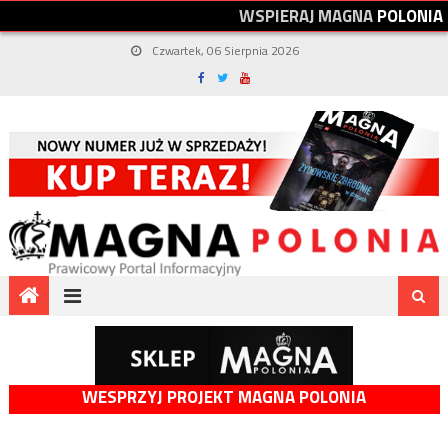
W
S
P
I
E
R
A
J
M
A
G
N
A
P
O
L
O
N
I
A
Czwartek, 06 Sierpnia 2026
WESPRZYJ PROJEKT MAGNA POLONIA