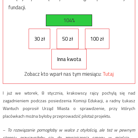
fundacji.
104%
30 zł
50 zł
100 zł
Inna kwota
Zobacz kto wparł nas tym miesiącu:
Tutaj
I już we wtorek, 8 stycznia, krakowscy rajcy pochylą się nad
zagadnieniem podczas posiedzenia Komisji Edukacji, a radny Łukasz
Wantuch poprosił Urząd Miasta o sprawdzenie, przy których
placówkach można byłoby przeprowadzić pilotaż projektu.
–
To rozwiązanie pomogłoby w walce z otyłością, ale też w pewnym
stopniu przyczyniłoby się do zmniejszenia smogu w mieście
–