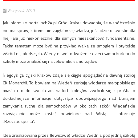
8 stycznia 2019
Jak informuje portal pch24.pl Gród Kraka udowadnia, że współcześnie
nie ma spraw, którymi nie zajęłaby się władza, jeśli idzie o kwestie dla
niej (ale już niekoniecznie dla samych mieszkańców) fundamentalne.
Takim tematem może być na przykład walka ze smogiem i otyłością
wśród najmłodszych. Wtedy nawet odwożenie dzieci samochodem do
szkoły może znaleźć się na celowniku samorządów.
Niegdyś galicyjski Kraków zdaje się ciągle spoglądać na dawną stolicę
CK Monarchii. To bowiem na Wiedeń zerkają włodarze małopolskiego
miasta i to do swoich austriackich kolegów zwrócili się z prośbą o
dokładniejsze informacje dotyczące obowiązującego nad Dunajem
zamykania ruchu dla samochodów w okolicach szkół. Wiedeńskie
rozwiązanie może zostać powielone nad Wisłą – informuje
„Rzeczpospolita”.
Idea zrealizowana przez (lewicowe) władze Wiednia pod jedną szkołą