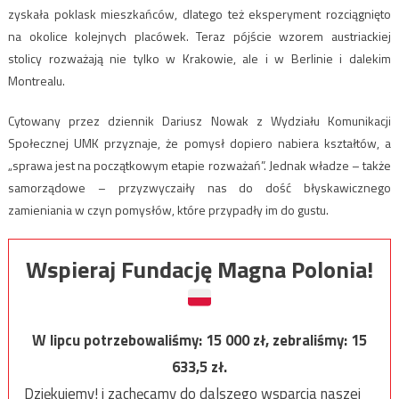
zyskała poklask mieszkańców, dlatego też eksperyment rozciągnięto
na okolice kolejnych placówek. Teraz pójście wzorem austriackiej
stolicy rozważają nie tylko w Krakowie, ale i w Berlinie i dalekim
Montrealu.
Cytowany przez dziennik Dariusz Nowak z Wydziału Komunikacji
Społecznej UMK przyznaje, że pomysł dopiero nabiera kształtów, a
„sprawa jest na początkowym etapie rozważań”. Jednak władze – także
samorządowe – przyzwyczaiły nas do dość błyskawicznego
zamieniania w czyn pomysłów, które przypadły im do gustu.
Wspieraj Fundację Magna Polonia!
W lipcu potrzebowaliśmy:
15 000
zł, zebraliśmy:
15
633,5
zł.
Dziękujemy! i zachęcamy do dalszego wsparcia naszej