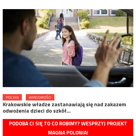
POLSKA
WIADOMOŚCI
Krakowskie władze zastanawiają się nad zakazem
odwożenia dzieci do szkół…
PODOBA CI SIĘ TO CO ROBIMY? WESPRZYJ PROJEKT
MAGNA POLONIA!