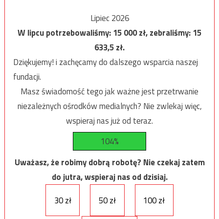
Lipiec 2026
W lipcu potrzebowaliśmy:
15 000
zł, zebraliśmy:
15
633,5
zł.
Dziękujemy! i zachęcamy do dalszego wsparcia naszej
fundacji.
Masz świadomość tego jak ważne jest przetrwanie
niezależnych ośrodków medialnych? Nie zwlekaj więc,
wspieraj nas już od teraz.
104%
Uważasz, że robimy dobrą robotę? Nie czekaj zatem
do jutra, wspieraj nas od dzisiaj.
30 zł
50 zł
100 zł