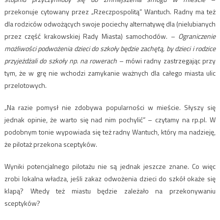
przekonuje cytowany przez „Rzeczpospolitą” Wantuch. Radny ma też
dla rodziców odwożących swoje pociechy alternatywę dla (nielubianych
przez część krakowskiej Rady Miasta) samochodów. –
Ograniczenie
możliwości podwożenia dzieci do szkoły będzie zachętą, by dzieci i rodzice
przyjeżdżali do szkoły np. na rowerach
– mówi radny zastrzegając przy
tym, że w grę nie wchodzi zamykanie ważnych dla całego miasta ulic
przelotowych.
„Na razie pomysł nie zdobywa popularności w mieście. Słyszy się
jednak opinie, że warto się nad nim pochylić” – czytamy na rp.pl. W
podobnym tonie wypowiada się też radny Wantuch, który ma nadzieję,
że pilotaż przekona sceptyków.
Wyniki potencjalnego pilotażu nie są jednak jeszcze znane. Co więc
zrobi lokalna władza, jeśli zakaz odwożenia dzieci do szkół okaże się
klapą? Wtedy też miastu będzie zależało na przekonywaniu
sceptyków?