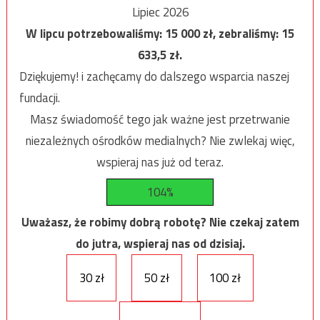
Lipiec 2026
W lipcu potrzebowaliśmy:
15 000
zł, zebraliśmy:
15
633,5
zł.
Dziękujemy! i zachęcamy do dalszego wsparcia naszej
fundacji.
Masz świadomość tego jak ważne jest przetrwanie
niezależnych ośrodków medialnych? Nie zwlekaj więc,
wspieraj nas już od teraz.
104%
Uważasz, że robimy dobrą robotę? Nie czekaj zatem
do jutra, wspieraj nas od dzisiaj.
30 zł
50 zł
100 zł