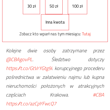
30 zł
50 zł
100 zł
Inna kwota
Zobacz kto wparł nas tym miesiącu:
Tutaj
Kolejne dwie osoby zatrzymane przez
@CBAgovPL
. Śledztwo dotyczy
https://t.co/GtVrYGtg9i
. korupcyjnego procederu
pośrednictwa w załatwieniu najmu lub kupna
nieruchomości położonych w atrakcyjnych
częściach Krakowa.
#CBA
https://t.co/azCpYFwcQ7