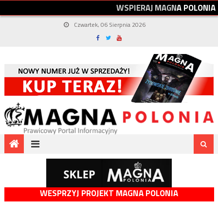
W
S
P
I
E
R
A
J
M
A
G
N
A
P
O
L
O
N
I
A
Czwartek, 06 Sierpnia 2026
WESPRZYJ PROJEKT MAGNA POLONIA