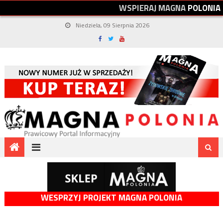
W
S
P
I
E
R
A
J
M
A
G
N
A
P
O
L
O
N
I
A
Niedziela, 09 Sierpnia 2026
WESPRZYJ PROJEKT MAGNA POLONIA