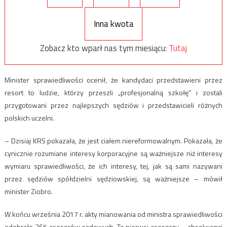
Inna kwota
Zobacz kto wparł nas tym miesiącu:
Tutaj
Minister sprawiedliwości ocenił, że kandydaci przedstawieni przez
resort to ludzie, którzy przeszli „profesjonalną szkołę” i zostali
przygotowani przez najlepszych sędziów i przedstawicieli różnych
polskich uczelni.
– Dzisiaj KRS pokazała, że jest ciałem niereformowalnym. Pokazała, że
cynicznie rozumiane interesy korporacyjne są ważniejsze niż interesy
wymiaru sprawiedliwości, że ich interesy, tej, jak są sami nazywani
przez sędziów spółdzielni sędziowskiej, są ważniejsze – mówił
minister Ziobro.
W końcu września 2017 r. akty mianowania od ministra sprawiedliwości
odebrało 265 asesorów sądowych. To pierwsi asesorzy – absolwenci