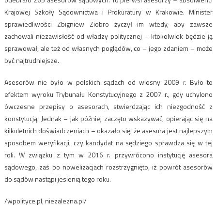
Krajowej Szkoły Sądownictwa i Prokuratury w Krakowie. Minister
sprawiedliwości Zbigniew Ziobro życzył im wtedy, aby zawsze
zachowali niezawisłość od władzy politycznej – ktokolwiek będzie ją
sprawował, ale też od własnych poglądów, co – jego zdaniem – może
być najtrudniejsze.
Asesorów nie było w polskich sądach od wiosny 2009 r. Było to
efektem wyroku Trybunału Konstytucyjnego z 2007 r., gdy uchylono
ówczesne przepisy o asesorach, stwierdzając ich niezgodność z
konstytucją. Jednak – jak później zaczęto wskazywać, opierając się na
kilkuletnich doświadczeniach – okazało się, że asesura jest najlepszym
sposobem weryfikacji, czy kandydat na sędziego sprawdza się w tej
roli. W związku z tym w 2016 r. przywrócono instytucję asesora
sądowego, zaś po nowelizacjach rozstrzygnięto, iż powrót asesorów
do sądów nastąpi jesienią tego roku.
/wpolityce.pl, niezalezna.pl/