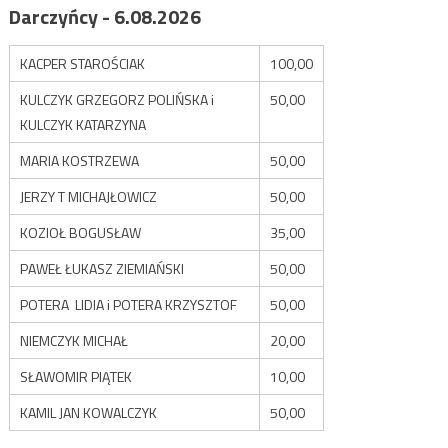
Darczyńcy - 6.08.2026
KACPER STAROŚCIAK
100,00
KULCZYK GRZEGORZ POLIŃSKA i
50,00
KULCZYK KATARZYNA
MARIA KOSTRZEWA
50,00
JERZY T MICHAJŁOWICZ
50,00
KOZIOŁ BOGUSŁAW
35,00
PAWEŁ ŁUKASZ ZIEMIAŃSKI
50,00
POTERA LIDIA i POTERA KRZYSZTOF
50,00
NIEMCZYK MICHAŁ
20,00
SŁAWOMIR PIĄTEK
10,00
KAMIL JAN KOWALCZYK
50,00