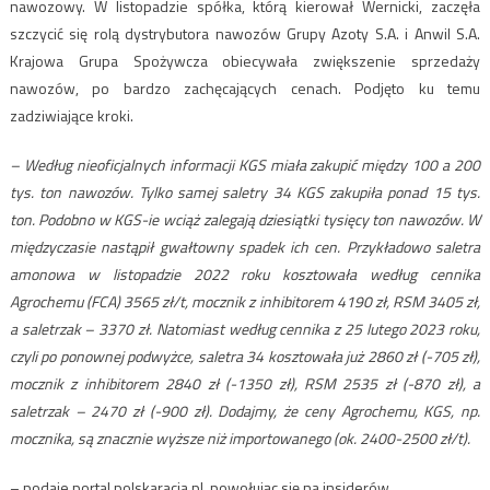
nawozowy. W listopadzie spółka, którą kierował Wernicki, zaczęła
szczycić się rolą dystrybutora nawozów Grupy Azoty S.A. i Anwil S.A.
Krajowa Grupa Spożywcza obiecywała zwiększenie sprzedaży
nawozów, po bardzo zachęcających cenach. Podjęto ku temu
zadziwiające kroki.
– Według nieoficjalnych informacji KGS miała zakupić między 100 a 200
tys. ton nawozów. Tylko samej saletry 34 KGS zakupiła ponad 15 tys.
ton. Podobno w KGS-ie wciąż zalegają dziesiątki tysięcy ton nawozów. W
międzyczasie nastąpił gwałtowny spadek ich cen. Przykładowo saletra
amonowa w listopadzie 2022 roku kosztowała według cennika
Agrochemu (FCA) 3565 zł/t, mocznik z inhibitorem 4190 zł, RSM 3405 zł,
a saletrzak – 3370 zł. Natomiast według cennika z 25 lutego 2023 roku,
czyli po ponownej podwyżce, saletra 34 kosztowała już 2860 zł (-705 zł),
mocznik z inhibitorem 2840 zł (-1350 zł), RSM 2535 zł (-870 zł), a
saletrzak – 2470 zł (-900 zł). Dodajmy, że ceny Agrochemu, KGS, np.
mocznika, są znacznie wyższe niż importowanego (ok. 2400-2500 zł/t).
– podaje portal polskaracja.pl, powołując się na insiderów.