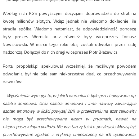
Według nich KGS powyższymi decyzjami doprowadziła do strat na
kwotę milionów złotych. Wciąż jednak nie wiadomo dokładnie, ile
straciła spółka. Wiadomo natomiast, że odpowiedzialność ponoszą
były prezes Wernicki oraz również były wiceprezes Tomasz
Nowakowski. W marcu tego roku obaj zostali odwołani przez radę
nadzorczą. Dołączył do nich drugi wiceprezes Piotr Błażewicz.
Portal propolski.pl spekulował wcześniej, że możliwym powodem
odwołania był nie tyle sam niekorzystny deal, co przechowywanie
nawozów:
–
Wyjaśnienia wymaga to, w jakich warunkach była przechowywana np.
saletra amonowa. Otóż saletra amonowa i inne nawozy zawierające
azotan amonowy w ilości powyżej 28% w przeliczeniu na azot całkowity
nie mogą być przechowywane luzem w pryzmach, nawet na
nieprzepuszczalnym podłożu. Nie wystarczy też ich przykrycie. Muszą być
przechowywane zgodnie z etykietą umieszczoną na ich opakowaniu.