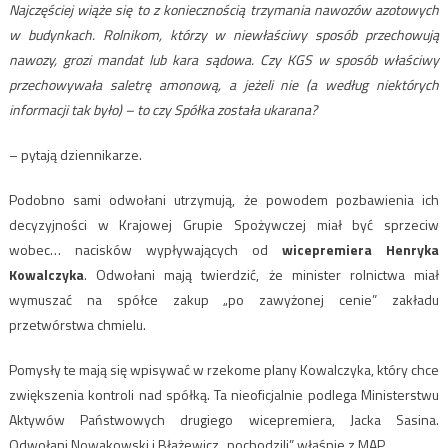
Najczęściej wiąże się to z koniecznością trzymania nawozów azotowych
w budynkach. Rolnikom, którzy w niewłaściwy sposób przechowują
nawozy, grozi mandat lub kara sądowa. Czy KGS w sposób właściwy
przechowywała saletrę amonową, a jeżeli nie (a według niektórych
informacji tak było) – to czy Spółka została ukarana?
– pytają dziennikarze.
Podobno sami odwołani utrzymują, że powodem pozbawienia ich
decyzyjności w Krajowej Grupie Spożywczej miał być sprzeciw
wobec… nacisków wypływających od
wicepremiera Henryka
Kowalczyka
. Odwołani mają twierdzić, że minister rolnictwa miał
wymuszać na spółce zakup „po zawyżonej cenie” zakładu
przetwórstwa chmielu.
Pomysły te mają się wpisywać w rzekome plany Kowalczyka, który chce
zwiększenia kontroli nad spółką. Ta nieoficjalnie podlega Ministerstwu
Aktywów Państwowych drugiego wicepremiera, Jacka Sasina.
Odwołani Nowakowski i Błażewicz „pochodzili” właśnie z MAP.