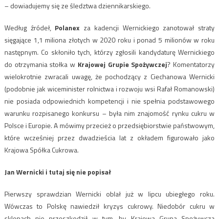
– dowiadujemy się ze śledztwa dziennikarskiego.
Według źródeł,
Polanex
za kadencji Wernickiego zanotował straty
sięgające 1,1 miliona złotych w 2020 roku i ponad 5 milionów w roku
następnym. Co skłoniło tych, którzy zgłosili kandydaturę Wernickiego
do otrzymania stołka w
Krajowej Grupie Spożywczej
? Komentatorzy
wielokrotnie zwracali uwagę, że pochodzący z Ciechanowa Wernicki
(podobnie jak wiceminister rolnictwa i rozwoju wsi Rafał Romanowski)
nie posiada odpowiednich kompetencji i nie spełnia podstawowego
warunku rozpisanego konkursu – była nim znajomość rynku cukru w
Polsce i Europie. A mówimy przecież o przedsiębiorstwie państwowym,
które wcześniej przez dwadzieścia lat z okładem figurowało jako
Krajowa Spółka Cukrowa.
Jan Wernicki i tutaj się nie popisał
Pierwszy sprawdzian Wernicki oblał już w lipcu ubiegłego roku.
Wówczas to Polskę nawiedził kryzys cukrowy. Niedobór cukru w
sklepach nie przeszkodził w tym, by Krajowa Grupa Spożywcza