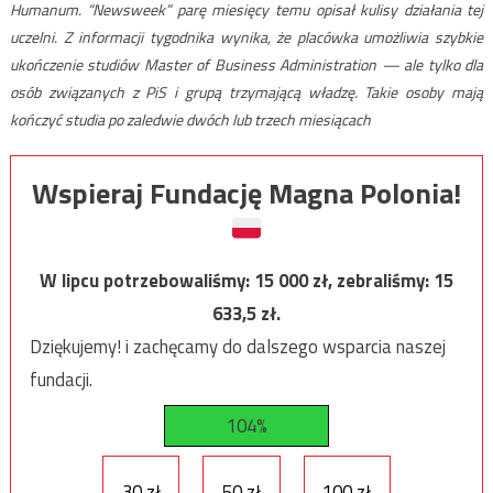
Humanum. “Newsweek” parę miesięcy temu opisał kulisy działania tej
uczelni. Z informacji tygodnika wynika, że placówka umożliwia szybkie
ukończenie studiów Master of Business Administration — ale tylko dla
osób związanych z PiS i grupą trzymającą władzę. Takie osoby mają
kończyć studia po zaledwie dwóch lub trzech miesiącach
Wspieraj Fundację Magna Polonia!
W lipcu potrzebowaliśmy:
15 000
zł, zebraliśmy:
15
633,5
zł.
Dziękujemy! i zachęcamy do dalszego wsparcia naszej
fundacji.
104%
30 zł
50 zł
100 zł