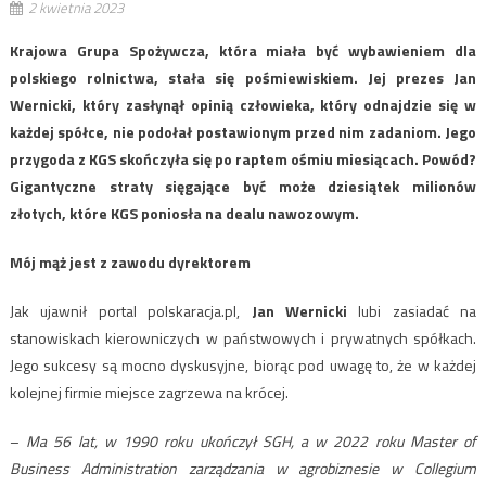
2 kwietnia 2023
Krajowa Grupa Spożywcza, która miała być wybawieniem dla
polskiego rolnictwa, stała się pośmiewiskiem. Jej prezes Jan
Wernicki, który zasłynął opinią człowieka, który odnajdzie się w
każdej spółce, nie podołał postawionym przed nim zadaniom. Jego
przygoda z KGS skończyła się po raptem ośmiu miesiącach. Powód?
Gigantyczne straty sięgające być może dziesiątek milionów
złotych, które KGS poniosła na dealu nawozowym.
Mój mąż jest z zawodu dyrektorem
Jak ujawnił portal polskaracja.pl,
Jan Wernicki
lubi zasiadać na
stanowiskach kierowniczych w państwowych i prywatnych spółkach.
Jego sukcesy są mocno dyskusyjne, biorąc pod uwagę to, że w każdej
kolejnej firmie miejsce zagrzewa na krócej.
–
Ma 56 lat, w 1990 roku ukończył SGH, a w 2022 roku Master of
Business Administration zarządzania w agrobiznesie w Collegium