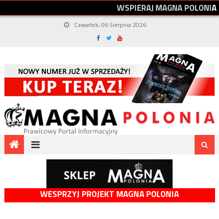
W
S
P
I
E
R
A
J
M
A
G
N
A
P
O
L
O
N
I
A
Czwartek, 06 Sierpnia 2026
WESPRZYJ PROJEKT MAGNA POLONIA