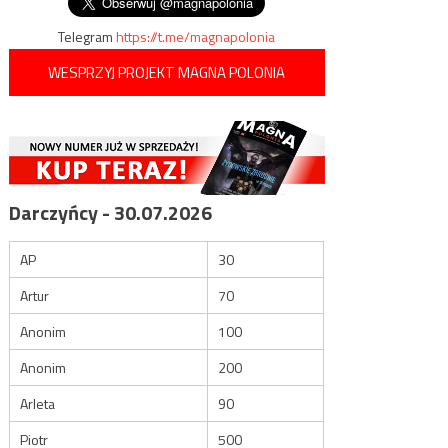
Telegram
https://t.me/magnapolonia
WESPRZYJ PROJEKT MAGNA POLONIA
Darczyńcy - 30.07.2026
AP
30
Artur
70
Anonim
100
Anonim
200
Arleta
90
Piotr
500