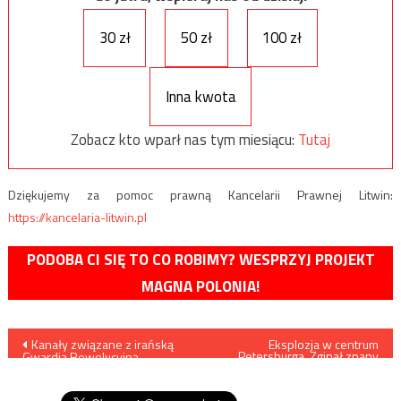
30 zł
50 zł
100 zł
Inna kwota
Zobacz kto wparł nas tym miesiącu:
Tutaj
Dziękujemy za pomoc prawną Kancelarii Prawnej Litwin:
https://kancelaria-litwin.pl
PODOBA CI SIĘ TO CO ROBIMY? WESPRZYJ PROJEKT
MAGNA POLONIA!
Nawigacja
Kanały związane z irańską
Eksplozja w centrum
Petersburga. Zginął znany
Gwardią Rewolucyjną
rosyjski bloger wojskowy
wpisu
wzywają obywateli Iranu do
opuszczenia Azerbejdżanu