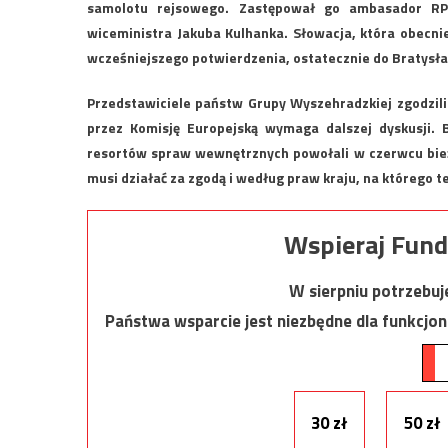
samolotu rejsowego. Zastępował go ambasador RP 
wiceministra Jakuba Kulhanka. Słowacja, która obecnie
wcześniejszego potwierdzenia, ostatecznie do Bratysław
Przedstawiciele państw Grupy Wyszehradzkiej zgodzili
przez Komisję Europejską wymaga dalszej dyskusji.
resortów spraw wewnętrznych powołali w czerwcu bieżą
musi działać za zgodą i według praw kraju, na którego t
Wspieraj Fund
W sierpniu potrzebu
Państwa wsparcie jest niezbędne dla funkcjo
30 zł
50 zł