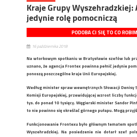
Kraje Grupy Wyszehradzkiej:
jedynie rolę pomocniczą
PODOBA CI SIĘ TO CO ROBI
16 października 2018
Na wtorkowym spotkaniu w Bratysławie szefów lub pr
uznano, że agencja Frontex powinna pełnić jedynie pom
ponoszą poszczególne kraje Unii Europejskiej.
Według minister spraw wewnętrznych Słowacji Denisy S
Komisji Europejskiej, przewidującej wzrost liczby funkcj
tys. do ponad 10 tysięcy. Węgierski minister Sandor Pin
to nie powinno się określać górnego pułapu. Mogą przyjś
Funkcjonowanie Frontexu było głównym tematem spotka
Wyszehradzkiej. Na posiedzenie nie dotarł szef po