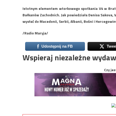
Istotnym elementem wtorkowego spotkania V4 w Braty
Bałkanów Zachodnich. Jak powiedziała Denisa Sakova, V4
wysłać do Macedonii, Serbii, Albanii, Bośni i Hercegowin
/Radio Maryja/
Udostępnij na FB
Twee
Wspieraj niezależne wydaw
Czy jes