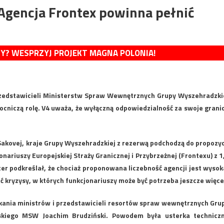
 Agencja Frontex powinna pełnić
MY? WESPRZYJ PROJEKT MAGNA POLONIA!
zedstawicieli Ministerstw Spraw Wewnętrznych Grupy Wyszehradzki
ocniczą rolę. V4 uważa, że wyłączną odpowiedzialność za swoje grani
akovej, kraje Grupy Wyszehradzkiej z rezerwą podchodzą do propozyc
onariuszy Europejskiej Straży Granicznej i Przybrzeżnej (Frontexu) z 1
ter podkreślał, że chociaż proponowana liczebność agencji jest wysok
ć kryzysy, w których funkcjonariuszy może być potrzeba jeszcze więce
nia ministrów i przedstawicieli resortów spraw wewnętrznych Gru
lskiego MSW Joachim Brudziński. Powodem była usterka technicz