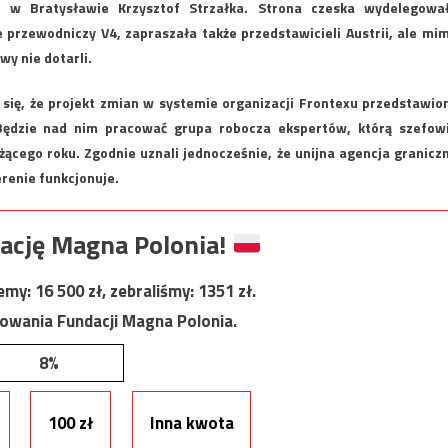
w Bratysławie Krzysztof Strzałka. Strona czeska wydelegowa
 przewodniczy V4, zapraszała także przedstawicieli Austrii, ale mi
y nie dotarli.
 się, że projekt zmian w systemie organizacji Frontexu przedstawio
 Będzie nad nim pracować grupa robocza ekspertów, którą szefow
cego roku. Zgodnie uznali jednocześnie, że unijna agencja granicz
erenie funkcjonuje.
ację Magna Polonia!
jemy:
16 500
zł, zebraliśmy:
1351
zł.
nowania Fundacji Magna Polonia.
8%
100 zł
Inna kwota