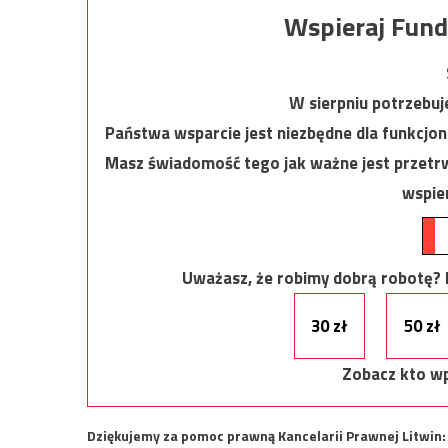
Wspieraj Fund
W sierpniu potrzebu
Państwa wsparcie jest niezbędne dla funkcjo
Masz świadomość tego jak ważne jest przetrw
wspier
Uważasz, że robimy dobrą robotę? Ni
30 zł
50 zł
Zobacz kto wp
Dziękujemy za pomoc prawną Kancelarii Prawnej Litwin