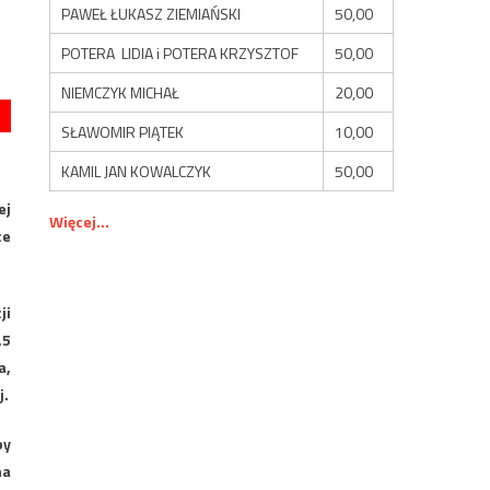
PAWEŁ ŁUKASZ ZIEMIAŃSKI
50,00
POTERA LIDIA i POTERA KRZYSZTOF
50,00
NIEMCZYK MICHAŁ
20,00
SŁAWOMIR PIĄTEK
10,00
KAMIL JAN KOWALCZYK
50,00
ej
Więcej...
ce
ji
,5
a,
j.
py
na