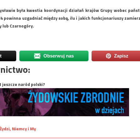
sławie była kwestia koordynacji działań krajów Grupy wobec pańs
 powinna uzgadniać między sobą, ilu i jakich funkcjonariuszy zamier
y lub Czarnogóry.
t
Obserwuj nas
Zapisz
nictwo:
t jeszcze naród polski?