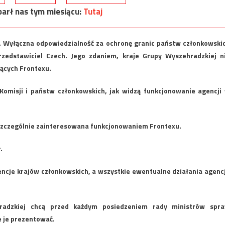
arł nas tym miesiącu:
Tutaj
Wyłączna odpowiedzialność za ochronę granic państw członkowski
zedstawiciel Czech. Jego zdaniem, kraje Grupy Wyszehradzkiej n
zących Frontexu.
omisji i państw członkowskich, jak widzą funkcjonowanie agencji
 szczególnie zainteresowana funkcjonowaniem Frontexu.
.
cje krajów członkowskich, a wszystkie ewentualne działania agenc
hradzkiej chcą przed każdym posiedzeniem rady ministrów spr
 je prezentować.