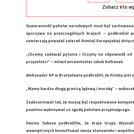
Zobacz kto wp
Suwerenność państw narodowych musi być zachowana. 
spoczywa na poszczególnych krajach – podkreślał pr
zamierzają poważać zaleceń Komisji Europejskiej dotyc
„Chcemy zadawać pytania i liczymy na odpowiedź od K
przyszłości” – mówił wiceminister Jakub Kulhanek.
Ambasador RP w Bratysławie podkreślił, że Polska jest
„Mamy bardzo długą granicę lądową i morską” – wskazał
Zaakcentował też, że muszą być respektowane kompeten
powinna wykonywać za zgodą państwa przyjmującego.
Denisa Sakova podkreśliła, że kraje Grupy Wysze
wewnętrznych konsultować swoje stanowisko i wspólnie