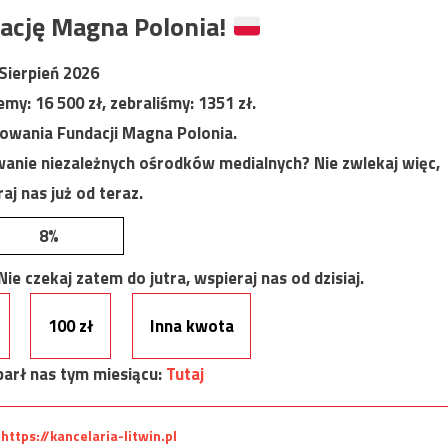
ację Magna Polonia!
Sierpień 2026
jemy:
16 500
zł, zebraliśmy:
1351
zł.
nowania Fundacji Magna Polonia.
anie niezależnych ośrodków medialnych? Nie zwlekaj więc,
aj nas już od teraz.
8%
e czekaj zatem do jutra, wspieraj nas od dzisiaj.
100 zł
Inna kwota
arł nas tym miesiącu:
Tutaj
:
https://kancelaria-litwin.pl