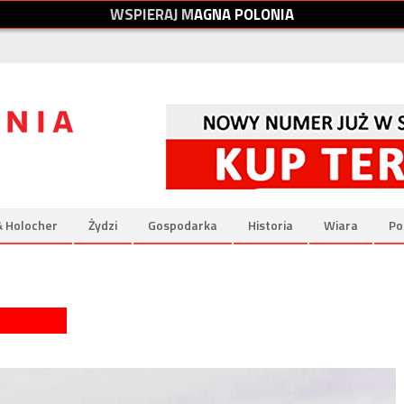
W
S
P
I
E
R
A
J
M
A
G
N
A
P
O
L
O
N
I
A
& Holocher
Żydzi
Gospodarka
Historia
Wiara
Po