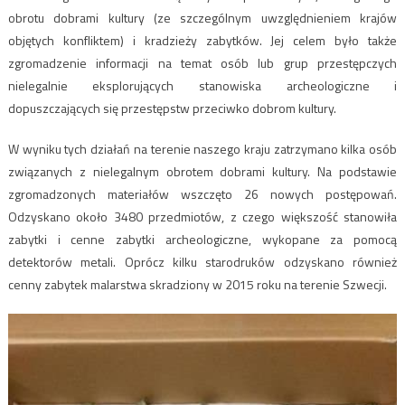
obrotu dobrami kultury (ze szczególnym uwzględnieniem krajów
objętych konfliktem) i kradzieży zabytków. Jej celem było także
zgromadzenie informacji na temat osób lub grup przestępczych
nielegalnie eksplorujących stanowiska archeologiczne i
dopuszczających się przestępstw przeciwko dobrom kultury.
W wyniku tych działań na terenie naszego kraju zatrzymano kilka osób
związanych z nielegalnym obrotem dobrami kultury. Na podstawie
zgromadzonych materiałów wszczęto 26 nowych postępowań.
Odzyskano około 3480 przedmiotów, z czego większość stanowiła
zabytki i cenne zabytki archeologiczne, wykopane za pomocą
detektorów metali. Oprócz kilku starodruków odzyskano również
cenny zabytek malarstwa skradziony w 2015 roku na terenie Szwecji.