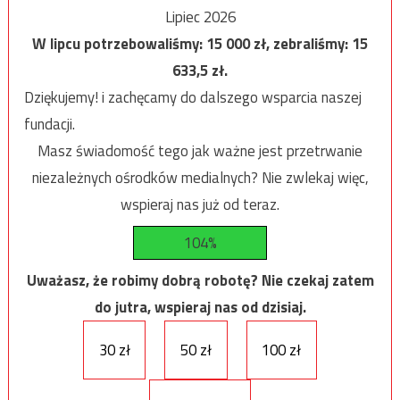
Lipiec 2026
W lipcu potrzebowaliśmy:
15 000
zł, zebraliśmy:
15
633,5
zł.
Dziękujemy! i zachęcamy do dalszego wsparcia naszej
fundacji.
Masz świadomość tego jak ważne jest przetrwanie
niezależnych ośrodków medialnych? Nie zwlekaj więc,
wspieraj nas już od teraz.
104%
Uważasz, że robimy dobrą robotę? Nie czekaj zatem
do jutra, wspieraj nas od dzisiaj.
30 zł
50 zł
100 zł