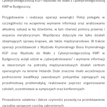
Cyberprzestępczością KGP i Wydziału do Walki z Cyberprzestępczością
KWP w Bydgoszczy.
Przygotowanie i realizacja operacji wewnątrz Policji polegała w
szczególności na wzajemnej wymianie informacji oraz analizowaniu
aktualnej sytuacji w tej dziedzinie, w tym również pomocy prawnej i
wsparciu merytorycznym. Współpraca dotyczyła nie tylko działań
obejmujących sprawy krajowe, ale także międzynarodowe. W trakcie
operacji przedstawiciel z Wydziału Kryminalnego Biura Kryminalnego
KGP oraz Wydziału do Walki z Cyberprzestępczością KWP w
Bydgoszczy wzięli udział w „cyberpatrolowaniu” i wymianie informacji
w stworzonym na potrzeby międzynarodowych działań centrum
operacyjnym na terenie Holandii. Duże znacznie miało wcześniejsze
podnoszenie kwalifikacji zawodowych policjantów zajmujących się
przedmiotową problematyką, realizowane poprzez organizowanie
szkoleń, uczestnictwie w sympozjach oraz konferencjach.
Prowadzone ustalenia i dalsze czynności pozwolą na przedstawienie
zarzutów sprawcom czynów zabronionych.