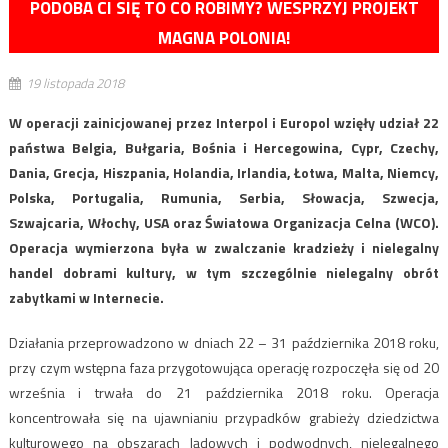
PODOBA CI SIĘ TO CO ROBIMY? WESPRZYJ PROJEKT
MAGNA POLONIA!
19 listopada 2018
W operacji zainicjowanej przez Interpol i Europol wzięły udział 22
państwa Belgia, Bułgaria, Bośnia i Hercegowina, Cypr, Czechy,
Dania, Grecja, Hiszpania, Holandia, Irlandia, Łotwa, Malta, Niemcy,
Polska, Portugalia, Rumunia, Serbia, Słowacja, Szwecja,
Szwajcaria, Włochy, USA oraz Światowa Organizacja Celna (WCO).
Operacja wymierzona była w zwalczanie kradzieży i nielegalny
handel dobrami kultury, w tym szczególnie nielegalny obrót
zabytkami w Internecie.
Działania przeprowadzono w dniach 22 – 31 października 2018 roku,
przy czym wstępna faza przygotowująca operację rozpoczęła się od 20
września i trwała do 21 października 2018 roku. Operacja
koncentrowała się na ujawnianiu przypadków grabieży dziedzictwa
kulturowego na obszarach lądowych i podwodnych, nielegalnego