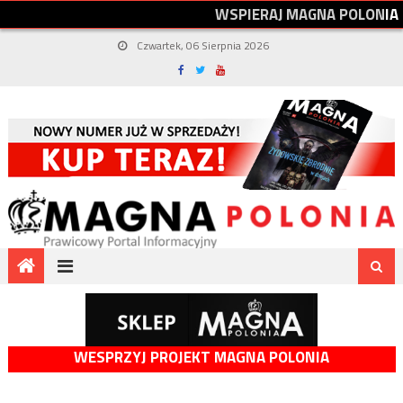
W
S
P
I
E
R
A
J
M
A
G
N
A
P
O
L
O
N
I
A
Czwartek, 06 Sierpnia 2026
WESPRZYJ PROJEKT MAGNA POLONIA