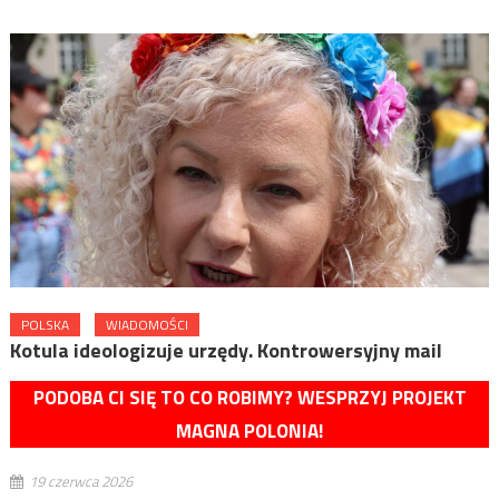
POLSKA
WIADOMOŚCI
Kotula ideologizuje urzędy. Kontrowersyjny mail
PODOBA CI SIĘ TO CO ROBIMY? WESPRZYJ PROJEKT
MAGNA POLONIA!
19 czerwca 2026