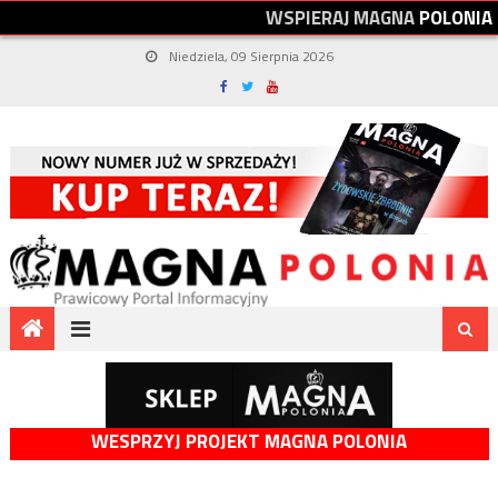
W
S
P
I
E
R
A
J
M
A
G
N
A
P
O
L
O
N
I
A
Niedziela, 09 Sierpnia 2026
WESPRZYJ PROJEKT MAGNA POLONIA