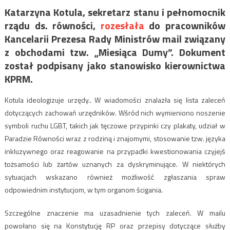
Katarzyna Kotula, sekretarz stanu i pełnomocnik
rządu ds. równości,
rozesłała
do pracowników
Kancelarii Prezesa Rady Ministrów mail związany
z obchodami tzw. „Miesiąca Dumy”. Dokument
został podpisany jako stanowisko kierownictwa
KPRM.
Kotula ideologizuje urzędy.. W wiadomości znalazła się lista zaleceń
dotyczących zachowań urzędników. Wśród nich wymieniono noszenie
symboli ruchu LGBT, takich jak tęczowe przypinki czy plakaty, udział w
Paradzie Równości wraz z rodziną i znajomymi, stosowanie tzw. języka
inkluzywnego oraz reagowanie na przypadki kwestionowania czyjejś
tożsamości lub żartów uznanych za dyskryminujące. W niektórych
sytuacjach wskazano również możliwość zgłaszania spraw
odpowiednim instytucjom, w tym organom ścigania.
Szczególne znaczenie ma uzasadnienie tych zaleceń. W mailu
powołano się na Konstytucję RP oraz przepisy dotyczące służby