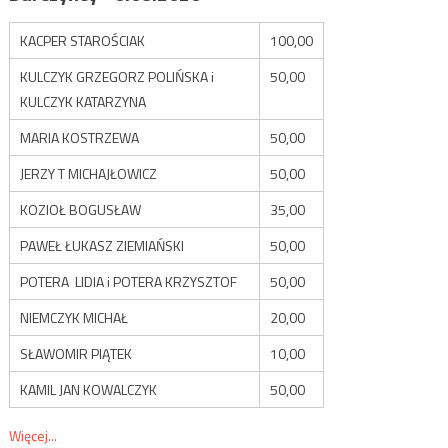
KACPER STAROŚCIAK
100,00
KULCZYK GRZEGORZ POLIŃSKA i
50,00
KULCZYK KATARZYNA
MARIA KOSTRZEWA
50,00
JERZY T MICHAJŁOWICZ
50,00
KOZIOŁ BOGUSŁAW
35,00
PAWEŁ ŁUKASZ ZIEMIAŃSKI
50,00
POTERA LIDIA i POTERA KRZYSZTOF
50,00
NIEMCZYK MICHAŁ
20,00
SŁAWOMIR PIĄTEK
10,00
KAMIL JAN KOWALCZYK
50,00
Więcej...