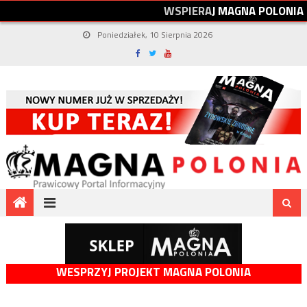
W
S
P
I
E
R
A
J
M
A
G
N
A
P
O
L
O
N
I
A
Poniedziałek, 10 Sierpnia 2026
WESPRZYJ PROJEKT MAGNA POLONIA