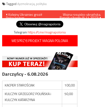
Tagged
dyzmokracja
,
polityka
Nawigacja
Kolejny Ukrainiec groził
Wojna rosyjsko-ukraińska.
Raport z frontu (5.11.2023)
Polce nożem
wpisu
Telegram
https://t.me/magnapolonia
WESPRZYJ PROJEKT MAGNA POLONIA
Darczyńcy - 6.08.2026
KACPER STAROŚCIAK
100,00
KULCZYK GRZEGORZ POLIŃSKA i
50,00
KULCZYK KATARZYNA