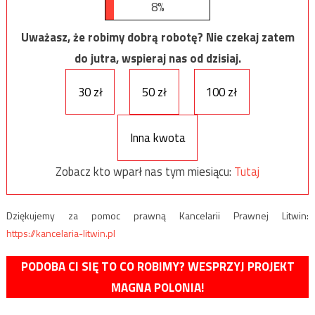
8%
Uważasz, że robimy dobrą robotę? Nie czekaj zatem
do jutra, wspieraj nas od dzisiaj.
30 zł
50 zł
100 zł
Inna kwota
Zobacz kto wparł nas tym miesiącu:
Tutaj
Dziękujemy za pomoc prawną Kancelarii Prawnej Litwin:
https://kancelaria-litwin.pl
PODOBA CI SIĘ TO CO ROBIMY? WESPRZYJ PROJEKT
MAGNA POLONIA!