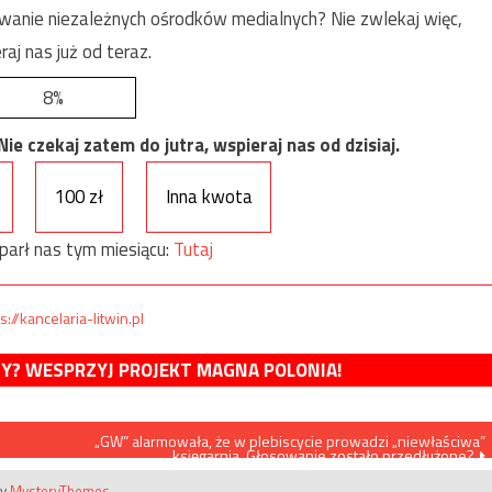
anie niezależnych ośrodków medialnych? Nie zwlekaj więc,
raj nas już od teraz.
8%
e czekaj zatem do jutra, wspieraj nas od dzisiaj.
100 zł
Inna kwota
parł nas tym miesiącu:
Tutaj
s://kancelaria-litwin.pl
MY? WESPRZYJ PROJEKT MAGNA POLONIA!
„GW” alarmowała, że w plebiscycie prowadzi „niewłaściwa”
księgarnia. Głosowanie zostało przedłużone?
by
MysteryThemes
.