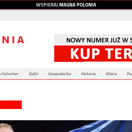
W
S
P
I
E
R
A
J
M
A
G
N
A
P
O
L
O
N
I
A
& Holocher
Żydzi
Gospodarka
Historia
Wiara
Po