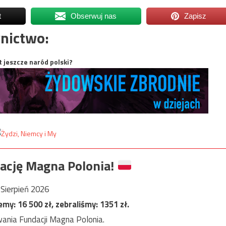
t
Obserwuj nas
Zapisz
nictwo:
t jeszcze naród polski?
ację Magna Polonia!
Sierpień 2026
jemy:
16 500
zł, zebraliśmy:
1351
zł.
ania Fundacji Magna Polonia.