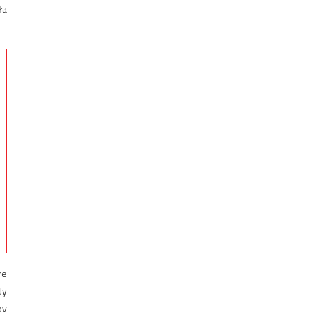
ła
re
dy
by