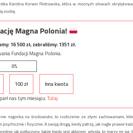
cystka Karolina Korwin Piotrowska, która w mocnych słowach skrytykowa
dą osobę.
ację Magna Polonia!
jemy:
16 500
zł, zebraliśmy:
1351
zł.
ania Fundacji Magna Polonia.
8%
100 zł
Inna kwota
parł nas tym miesiącu:
Tutaj
 nie nagonka na środowisko, to rozliczenie ze złymi zachowaniami, któ
i psychicznie i fizycznie. A swoją drogą, kiedy patrzę, jak nagle prawie każ
rednie jak potłuczony, także kiedy jest aktorem, artystą, to marzy mi się, 