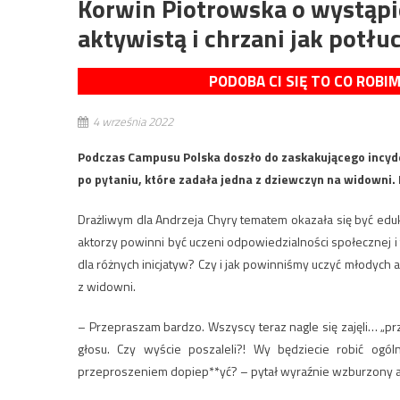
Korwin Piotrowska o wystąpie
aktywistą i chrzani jak potłu
PODOBA CI SIĘ TO CO ROBI
4 września 2022
Podczas Campusu Polska doszło do zaskakującego incyd
po pytaniu, które zadała jedna z dziewczyn na widowni. 
Drażliwym dla Andrzeja Chyry tematem okazała się być edu
aktorzy powinni być uczeni odpowiedzialności społecznej 
dla różnych inicjatyw? Czy i jak powinniśmy uczyć młodyc
z widowni.
– Przepraszam bardzo. Wszyscy teraz nagle się zajęli… „pr
głosu. Czy wyście poszaleli?! Wy będziecie robić ogó
przeproszeniem dopiep**yć? – pytał wyraźnie wzburzony a