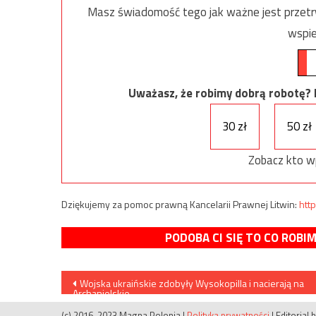
Masz świadomość tego jak ważne jest przetrw
wspie
Uważasz, że robimy dobrą robotę? Ni
30 zł
50 zł
Zobacz kto w
Dziękujemy za pomoc prawną Kancelarii Prawnej Litwin:
http
PODOBA CI SIĘ TO CO ROBI
Nawigacja
Wojska ukraińskie zdobyły Wysokopilla i nacierają na
Archanielskie
wpisu
(c) 2016-2023 Magna Polonia
|
Polityka prywatności
|
Editorial 