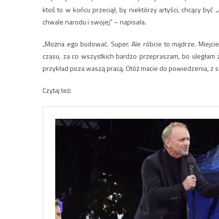
ktoś to w końcu przeciął, by niektórzy artyści, chcący być 
chwale narodu i swojej” – napisała.
„Można ego budować. Super. Ale róbcie to mądrze. Miejcie
czasu, za co wszystkich bardzo przepraszam, bo uległam 
przykład poza waszą pracą. Otóż macie do powiedzenia, z se
Czytaj też: