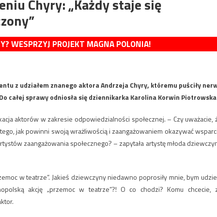
niu Chyry: „Każdy staje się
czony”
MY? WESPRZYJ PROJEKT MAGNA POLONIA!
entu z udziałem znanego aktora Andrzeja Chyry, któremu puściły ner
Do całej sprawy odniosła się dziennikarka Karolina Korwin Piotrowska
kacja aktorów w zakresie odpowiedzialności społecznej. – Czy uważacie, 
i tego, jak powinni swoją wrażliwością i zaangażowaniem okazywać wsparc
h artystów zaangażowania społecznego? – zapytała artystę młoda dziewczy
zemoc w teatrze”. Jakieś dziewczyny niedawno poprosiły mnie, bym udziel
lnopolską akcję „przemoc w teatrze”?! O co chodzi? Komu chcecie, 
ktor.