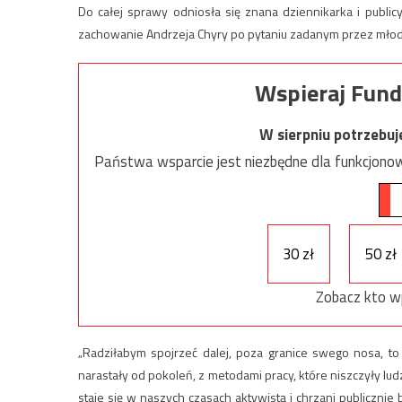
Do całej sprawy odniosła się znana dziennikarka i publi
zachowanie Andrzeja Chyry po pytaniu zadanym przez mło
Wspieraj Fund
W sierpniu potrzebu
Państwa wsparcie jest niezbędne dla funkcjonow
30 zł
50 zł
Zobacz kto w
„Radziłabym spojrzeć dalej, poza granice swego nosa, to
narastały od pokoleń, z metodami pracy, które niszczyły ludz
staje się w naszych czasach aktywistą i chrzani publicznie b