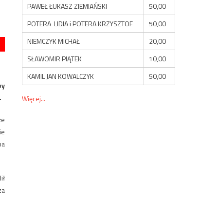
PAWEŁ ŁUKASZ ZIEMIAŃSKI
50,00
POTERA LIDIA i POTERA KRZYSZTOF
50,00
NIEMCZYK MICHAŁ
20,00
SŁAWOMIR PIĄTEK
10,00
KAMIL JAN KOWALCZYK
50,00
wy
.
Więcej...
że
ie
na
ił
za