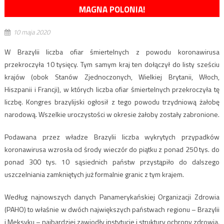
MAGNA POLONIA!
10 maja 2020
W Brazylii liczba ofiar śmiertelnych z powodu koronawirusa
przekroczyła 10 tysięcy. Tym samym kraj ten dołączył do listy sześciu
krajów (obok Stanów Zjednoczonych, Wielkiej Brytanii, Włoch,
Hiszpanii i Francji), w których liczba ofiar śmiertelnych przekroczyła tę
liczbę. Kongres brazylijski ogłosił z tego powodu trzydniową żałobę
narodową. Wszelkie uroczystości w okresie żałoby zostały zabronione.
Podawana przez władze Brazylii liczba wykrytych przypadków
koronawirusa wzrosła od środy wieczór do piątku z ponad 250 tys. do
ponad 300 tys. 10 sąsiednich państw przystąpiło do dalszego
uszczelniania zamkniętych już formalnie granic z tym krajem.
Według najnowszych danych Panamerykańskiej Organizacji Zdrowia
(PAHO) to właśnie w dwóch największych państwach regionu – Brazylii
i Meksyku – najbardziej zawiodły instytucje i struktury ochrony zdrowia.