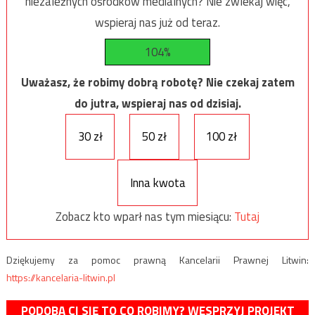
niezależnych ośrodków medialnych? Nie zwlekaj więc,
wspieraj nas już od teraz.
104%
Uważasz, że robimy dobrą robotę? Nie czekaj zatem
do jutra, wspieraj nas od dzisiaj.
30 zł
50 zł
100 zł
Inna kwota
Zobacz kto wparł nas tym miesiącu:
Tutaj
Dziękujemy za pomoc prawną Kancelarii Prawnej Litwin:
https://kancelaria-litwin.pl
PODOBA CI SIĘ TO CO ROBIMY? WESPRZYJ PROJEKT