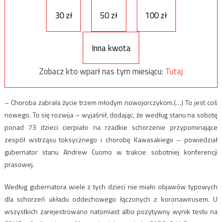
30 zł
50 zł
100 zł
Inna kwota
Zobacz kto wparł nas tym miesiącu:
Tutaj
– Choroba zabrała życie trzem młodym nowojorczykom.(…) To jest coś
nowego. To się rozwija – wyjaśnił, dodając, że według stanu na sobotę
ponad 73 dzieci cierpiało na rzadkie schorzenie przypominające
zespół wstrząsu toksycznego i chorobę Kawasakiego – powiedział
gubernator stanu Andrew Cuomo w trakcie sobotniej konferencji
prasowej.
Według gubernatora wiele z tych dzieci nie miało objawów typowych
dla schorzeń układu oddechowego łączonych z koronawirusem. U
wszystkich zarejestrowano natomiast albo pozytywny wynik testu na