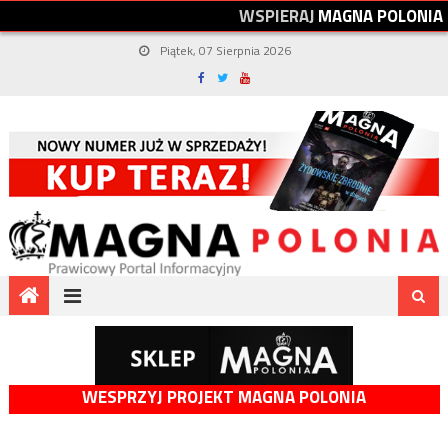
W
S
P
I
E
R
A
J
M
A
G
N
A
P
O
L
O
N
I
A
Piątek, 07 Sierpnia 2026
WESPRZYJ PROJEKT MAGNA POLONIA