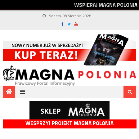
W
S
P
I
E
R
A
J
M
A
G
N
A
P
O
L
O
N
I
A
Sobota, 08 Sierpnia 2026
WESPRZYJ PROJEKT MAGNA POLONIA