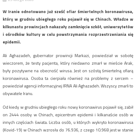
W Iranie odnotowano już sześć ofiar śmiertelnych koronawirusa,
który w grudniu ubiegłego roku pojawił się w Chinach. Władze w
kilkunastu prowincjach nakazały zamknięcie szkół, uniwersytetów
i ośrodków kultury w celu powstrzymania rozprzestrzeniania się
epidemii.
Ali Aghazadeh, gubernator prowincji Markazi, powiedział w sobotę
wieczorem, że testy pacjenta, który niedawno zmarł w mieście Arak,
były pozytywne na obecność wirusa. Jest on szóstą śmiertelną ofiarą
koronawirusa. Osoba ta cierpiała również na problemy z sercem –
powiedział agencji informacyjnej IRNA Ali Aghazadeh. Wszyscy zmarli to
obywatele Iranu.
Od kiedy w grudniu ubiegłego roku nowy koronawirus pojawił się, zabił
on 2444 osoby w Chinach, epicentrum epidemii i kilkanaście osób w
innych częściach świata. Liczba osób, u których wykryto koronawirusa
(Kovid-19) w Chinach wzrosła do 76.936, z czego 10.968 jest w stanie