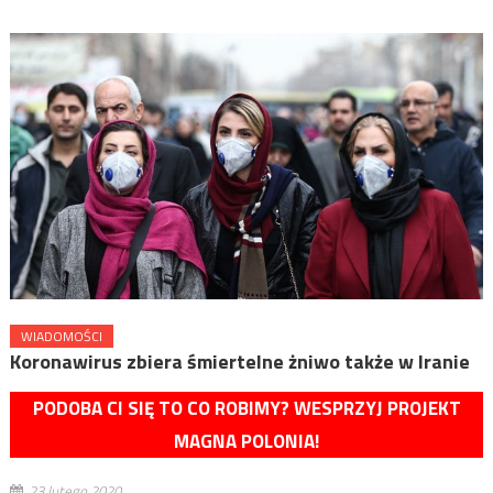
WIADOMOŚCI
Koronawirus zbiera śmiertelne żniwo także w Iranie
PODOBA CI SIĘ TO CO ROBIMY? WESPRZYJ PROJEKT
MAGNA POLONIA!
23 lutego 2020