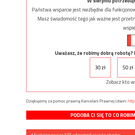
W sierpniu potrzebu
Państwa wsparcie jest niezbędne dla funkcjonow
Masz świadomość tego jak ważne jest przetrw
wspie
Uważasz, że robimy dobrą robotę? Ni
30 zł
50 zł
Zobacz kto w
Dziękujemy za pomoc prawną Kancelarii Prawnej Litwin:
http
PODOBA CI SIĘ TO CO ROBI
Nawigacja
Funkcjonariusze KAS udaremnili wywóz płynów