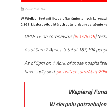
2 kwietnia 2020
W Wielkiej Brytanii liczba ofiar śmiertelnych koronaw
2.921. Liczba osób, u których potwierdzono zarażenie 
UPDATE on coronavirus (
#COVID19
) test
As of 9am 2 April, a total of 163,194 peop
As of 5pm on 1 April, of those hospitalise
have sadly died.
pic.twitter.com/AbPp29I
Wspieraj Fund
W sierpniu potrzebuje