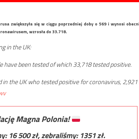
irusa zwiększyła się w ciągu poprzedniej doby o 569 i wynosi obecn
koronawirusem, wzrosła do 33.718.
ing in the UK:
le have been tested of which 33,718 tested positive.
d in the UK who tested positive for coronavirus, 2,921
jwv
ację Magna Polonia!
my:
16 500
zł, zebraliśmy:
1351
zł.