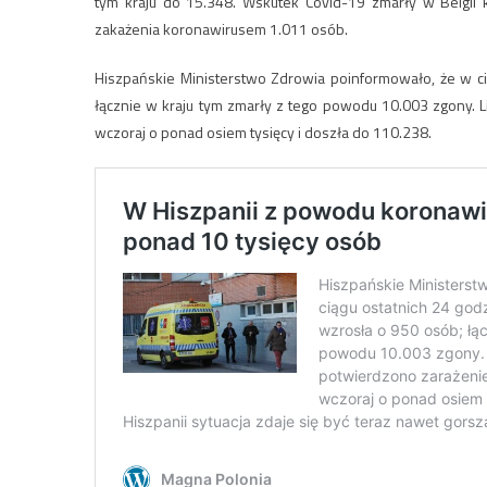
tym kraju do 15.348. Wskutek Covid-19 zmarły w Belgii
zakażenia koronawirusem 1.011 osób.
Hiszpańskie Ministerstwo Zdrowia poinformowało, że w ci
łącznie w kraju tym zmarły z tego powodu 10.003 zgony. 
wczoraj o ponad osiem tysięcy i doszła do 110.238.