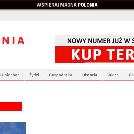
W
S
P
I
E
R
A
J
M
A
G
N
A
P
O
L
O
N
I
A
& Holocher
Żydzi
Gospodarka
Historia
Wiara
Po