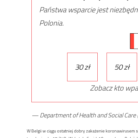
Państwa wsparcie jest niezbędn
Polonia.
30 zł
50 zł
Zobacz kto wpa
— Department of Health and Social Car
W Belgii w ciągu ostatniej dobry zakażenie koronawirusem 