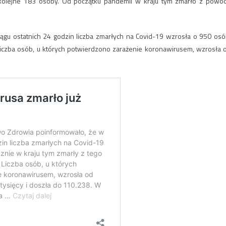
 kolejne 183 osoby. Od początku pandemii w kraju tym zmarło z powo
ągu ostatnich 24 godzin liczba zmarłych na Covid-19 wzrosła o 950 osó
Liczba osób, u których potwierdzono zarażenie koronawirusem, wzrosła 