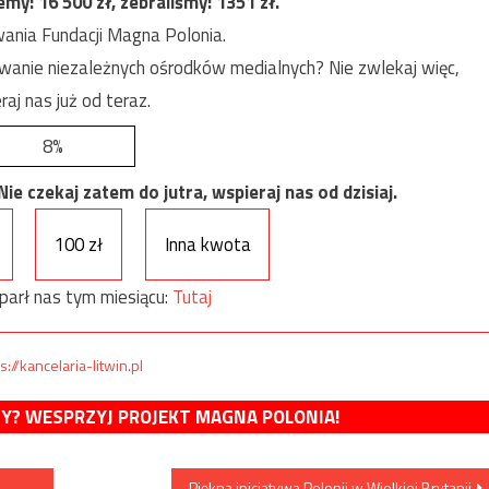
jemy:
16 500
zł, zebraliśmy:
1351
zł.
ania Fundacji Magna Polonia.
anie niezależnych ośrodków medialnych? Nie zwlekaj więc,
raj nas już od teraz.
8%
e czekaj zatem do jutra, wspieraj nas od dzisiaj.
100 zł
Inna kwota
parł nas tym miesiącu:
Tutaj
s://kancelaria-litwin.pl
MY? WESPRZYJ PROJEKT MAGNA POLONIA!
Piękna inicjatywa Polonii w Wielkiej Brytanii