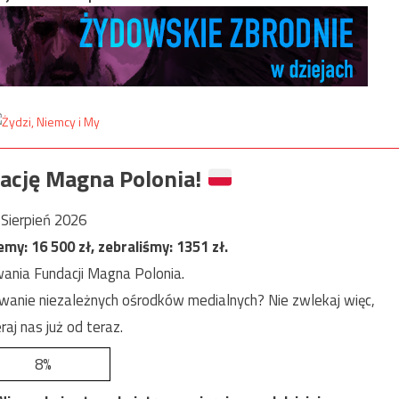
ację Magna Polonia!
Sierpień 2026
jemy:
16 500
zł, zebraliśmy:
1351
zł.
ania Fundacji Magna Polonia.
anie niezależnych ośrodków medialnych? Nie zwlekaj więc,
raj nas już od teraz.
8%