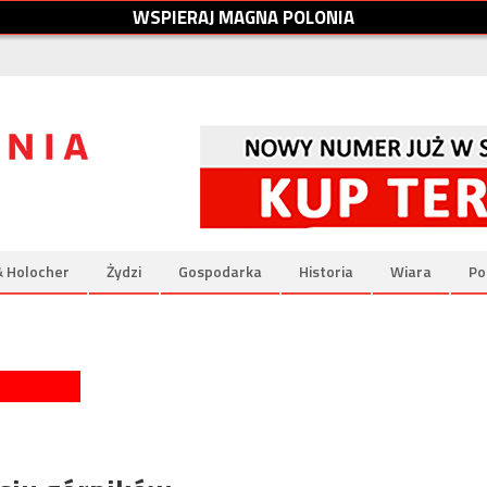
W
S
P
I
E
R
A
J
M
A
G
N
A
P
O
L
O
N
I
A
& Holocher
Żydzi
Gospodarka
Historia
Wiara
Po