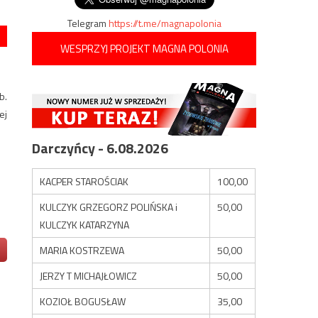
Telegram
https://t.me/magnapolonia
WESPRZYJ PROJEKT MAGNA POLONIA
b.
ej
Darczyńcy - 6.08.2026
KACPER STAROŚCIAK
100,00
KULCZYK GRZEGORZ POLIŃSKA i
50,00
KULCZYK KATARZYNA
MARIA KOSTRZEWA
50,00
JERZY T MICHAJŁOWICZ
50,00
KOZIOŁ BOGUSŁAW
35,00