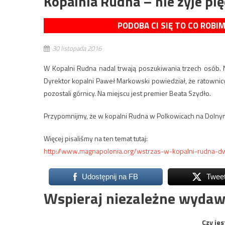
Kopalnia Rudna – nie żyje pi
PODOBA CI SIĘ TO CO ROBI
30 listopada 2016
W Kopalni Rudna nadal trwają poszukiwania trzech osób. Ni
Dyrektor kopalni Paweł Markowski powiedział, że ratownicy
pozostali górnicy. Na miejscu jest premier Beata Szydło.
Przypomnijmy, że w kopalni Rudna w Polkowicach na Dolnym
Więcej pisaliśmy na ten temat tutaj:
http://www.magnapolonia.org/wstrzas-w-kopalni-rudna-d
Udostępnij na FB
Twee
Wspieraj niezależne wydaw
Czy jes