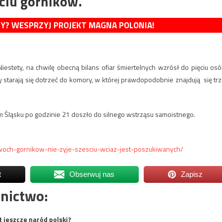
ęciu górników.
MY? WESPRZYJ PROJEKT MAGNA POLONIA!
estety, na chwilę obecną bilans ofiar śmiertelnych wzrósł do pięciu osó
 starają się dotrzeć do komory, w której prawdopodobnie znajdują się trz
 Śląsku po godzinie 21 doszło do silnego wstrząsu samoistnego.
woch-gornikow-nie-zyje-szesciu-wciaz-jest-poszukiwanych/
t
Obserwuj nas
Zapisz
nictwo:
t jeszcze naród polski?