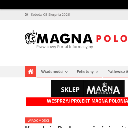
Sobota, 08 Sierpnia 2026
Wiadomości
Felietony
Patlewicz 
WESPRZYJ PROJEKT MAGNA POLONIA
WIADOMOŚCI