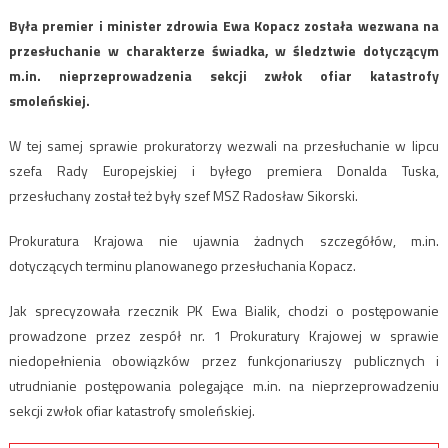
Była premier i minister zdrowia Ewa Kopacz została wezwana na
przesłuchanie w charakterze świadka, w śledztwie dotyczącym
m.in. nieprzeprowadzenia sekcji zwłok ofiar katastrofy
smoleńskiej.
W tej samej sprawie prokuratorzy wezwali na przesłuchanie w lipcu
szefa Rady Europejskiej i byłego premiera Donalda Tuska,
przesłuchany został też były szef MSZ Radosław Sikorski.
Prokuratura Krajowa nie ujawnia żadnych szczegółów, m.in.
dotyczących terminu planowanego przesłuchania Kopacz.
Jak sprecyzowała rzecznik PK Ewa Bialik, chodzi o postępowanie
prowadzone przez zespół nr. 1 Prokuratury Krajowej w sprawie
niedopełnienia obowiązków przez funkcjonariuszy publicznych i
utrudnianie postępowania polegające m.in. na nieprzeprowadzeniu
sekcji zwłok ofiar katastrofy smoleńskiej.