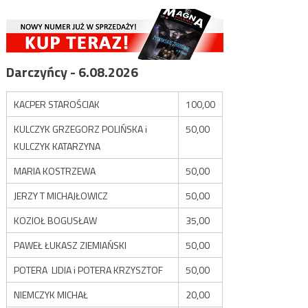
Darczyńcy - 6.08.2026
KACPER STAROŚCIAK
100,00
KULCZYK GRZEGORZ POLIŃSKA i
50,00
KULCZYK KATARZYNA
MARIA KOSTRZEWA
50,00
JERZY T MICHAJŁOWICZ
50,00
KOZIOŁ BOGUSŁAW
35,00
PAWEŁ ŁUKASZ ZIEMIAŃSKI
50,00
POTERA LIDIA i POTERA KRZYSZTOF
50,00
NIEMCZYK MICHAŁ
20,00