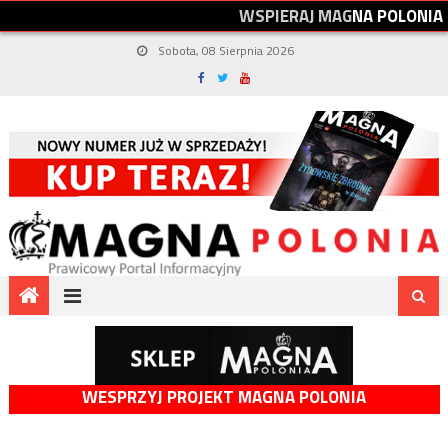
W
S
P
I
E
R
A
J
M
A
G
N
A
P
O
L
O
N
I
A
Sobota, 08 Sierpnia 2026
WESPRZYJ PROJEKT MAGNA POLONIA