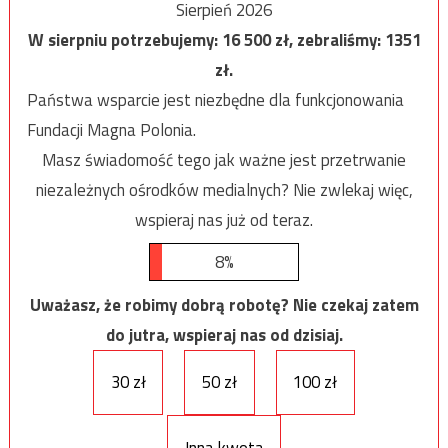
Sierpień 2026
W sierpniu potrzebujemy:
16 500
zł, zebraliśmy:
1351
zł.
Państwa wsparcie jest niezbędne dla funkcjonowania
Fundacji Magna Polonia.
Masz świadomość tego jak ważne jest przetrwanie
niezależnych ośrodków medialnych? Nie zwlekaj więc,
wspieraj nas już od teraz.
8%
Uważasz, że robimy dobrą robotę? Nie czekaj zatem
do jutra, wspieraj nas od dzisiaj.
30 zł
50 zł
100 zł