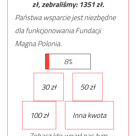
zł, zebraliśmy:
1351
zł.
Państwa wsparcie jest niezbędne
dla funkcjonowania Fundacji
Magna Polonia.
8%
30 zł
50 zł
100 zł
Inna kwota
Zobacz kto wparł nas tym