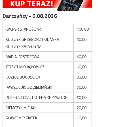
Darczyńcy - 6.08.2026
KACPER STAROŚCIAK
100,00
KULCZYK GRZEGORZ POLIŃSKA i
50,00
KULCZYK KATARZYNA
MARIA KOSTRZEWA
50,00
JERZY T MICHAJŁOWICZ
50,00
KOZIOŁ BOGUSŁAW
35,00
PAWEŁ ŁUKASZ ZIEMIAŃSKI
50,00
POTERA LIDIA i POTERA KRZYSZTOF
50,00
NIEMCZYK MICHAŁ
20,00
SŁAWOMIR PIĄTEK
10,00