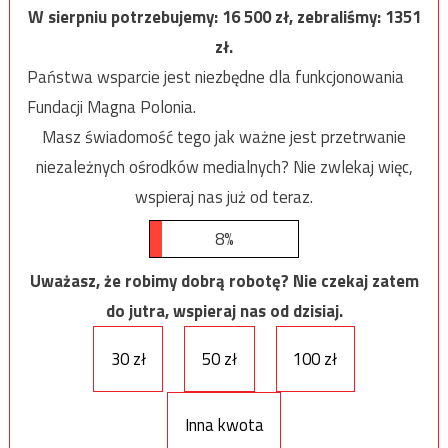
W sierpniu potrzebujemy:
16 500
zł, zebraliśmy:
1351
zł.
Państwa wsparcie jest niezbędne dla funkcjonowania
Fundacji Magna Polonia.
Masz świadomość tego jak ważne jest przetrwanie
niezależnych ośrodków medialnych? Nie zwlekaj więc,
wspieraj nas już od teraz.
8%
Uważasz, że robimy dobrą robotę? Nie czekaj zatem
do jutra, wspieraj nas od dzisiaj.
30 zł
50 zł
100 zł
Inna kwota