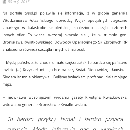
30 maja 2017
Na portalu tysol.pl pojawiła się informacja, iż w grobie generała
Włodzimierza Potasińskiego, dowódcy Wojsk Specjalnych tragicznie
zmarłego w katastrofie smoleńskiej znaleziono szczątki czterech
innych ofiar. Co więcej wczoraj okazało się , że w trumnie gen.
Bronisława Kwiatkowskiego, Dowódcy Operacyjnego Sił Zbrojnych RP
znaleziono również szczątki innych ośmiu osób.
– Myślą państwo, że chodzi o małe części ciała? To bardzo się państwo
mylicie (…) Krzyczeć mi się chce na cały świat. Nienawidzę kłamstwa.
Siedem lat mnie okłamywali. Byliśmy świadkami profanacji ciała mojego
męża
– mówiławe wczorajszym wydaniu gazety Krystyna Kwiatkowska,
wdowa po generale Bronisławie Kwiatkowskim.
To bardzo przykry temat i bardzo przykra
sytuacja. Media informują nas o wynikach