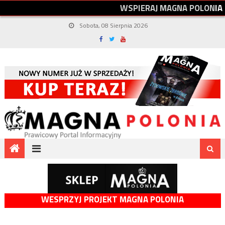
W
S
P
I
E
R
A
J
M
A
G
N
A
P
O
L
O
N
I
A
Sobota, 08 Sierpnia 2026
WESPRZYJ PROJEKT MAGNA POLONIA