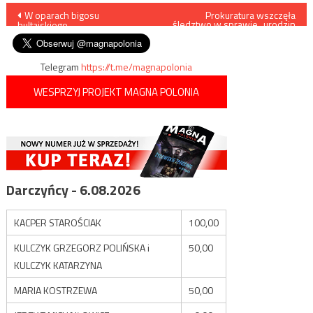
Nawigacja
W oparach bigosu
Prokuratura wszczęła
śledztwo w sprawie „urodzin
hultajskiego
Hitlera”
wpisu
Telegram
https://t.me/magnapolonia
WESPRZYJ PROJEKT MAGNA POLONIA
Darczyńcy - 6.08.2026
KACPER STAROŚCIAK
100,00
KULCZYK GRZEGORZ POLIŃSKA i
50,00
KULCZYK KATARZYNA
MARIA KOSTRZEWA
50,00