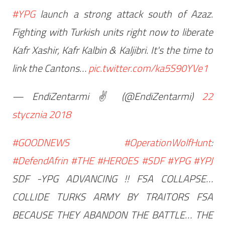
#YPG
launch a strong attack south of Azaz.
Fighting with Turkish units right now to liberate
Kafr Xashir, Kafr Kalbin & Kaljibri. It's the time to
link the Cantons…
pic.twitter.com/ka5S90YVe1
— EndiZentarmi ✌ (@EndiZentarmi)
22
stycznia 2018
#GOODNEWS
#OperationWolfHunt
:
#DefendAfrin
#THE
#HEROES
#SDF
#YPG
#YPJ
SDF -YPG ADVANCING !! FSA COLLAPSE…
COLLIDE TURKS ARMY BY TRAITORS FSA
BECAUSE THEY ABANDON THE BATTLE… THE