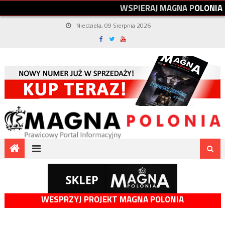
W
S
P
I
E
R
A
J
M
A
G
N
A
P
O
L
O
N
I
A
Niedziela, 09 Sierpnia 2026
WESPRZYJ PROJEKT MAGNA POLONIA