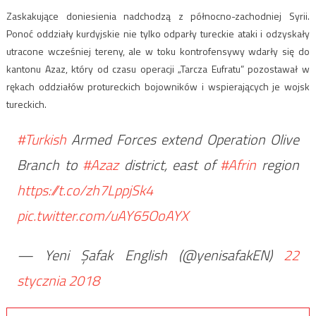
Zaskakujące doniesienia nadchodzą z północno-zachodniej Syrii.
Ponoć oddziały kurdyjskie nie tylko odparły tureckie ataki i odzyskały
utracone wcześniej tereny, ale w toku kontrofensywy wdarły się do
kantonu Azaz, który od czasu operacji „Tarcza Eufratu” pozostawał w
rękach oddziałów protureckich bojowników i wspierających je wojsk
tureckich.
#Turkish
Armed Forces extend Operation Olive
Branch to
#Azaz
district, east of
#Afrin
region
https://t.co/zh7LppjSk4
pic.twitter.com/uAY65OoAYX
— Yeni Şafak English (@yenisafakEN)
22
stycznia 2018