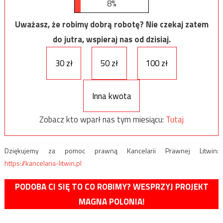
8%
Uważasz, że robimy dobrą robotę? Nie czekaj zatem
do jutra, wspieraj nas od dzisiaj.
30 zł
50 zł
100 zł
Inna kwota
Zobacz kto wparł nas tym miesiącu:
Tutaj
Dziękujemy za pomoc prawną Kancelarii Prawnej Litwin:
https://kancelaria-litwin.pl
PODOBA CI SIĘ TO CO ROBIMY? WESPRZYJ PROJEKT
MAGNA POLONIA!