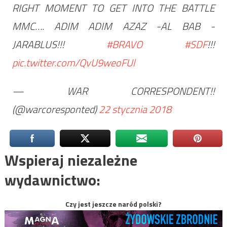
RIGHT MOMENT TO GET INTO THE BATTLE
MMC…. ADIM ADIM AZAZ -AL BAB -
JARABLUS!!!
#BRAVO
#SDF
!!!
pic.twitter.com/QvU9weoFUl
— WAR CORRESPONDENT!!
(@warcoresponted)
22 stycznia 2018
Wspieraj niezależne
wydawnictwo:
Czy jest jeszcze naród polski?