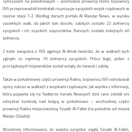
Tymczasem na południowym – wschodzie prowincji Homs bojownicy
ISIS przeprowadzili kontratak na pozycje syryjskich wojsk rządowych w
rejonie stacji T-2. Według danych portalu Al Masdar News, w wyniku
zaciekłych walk, do jakich tam doszło, zabitych zostało 22 żołnierzy
syryjskich i ich szyickich sojuszników. Rannych zostało kolejnych 40
żołnierzy.
Z kolei związana z ISIS agencja Al-Amak twierdzi, że w walkach tych
zginęło co najmniej 70 żołnierzy syryjskich. Prócz tego, jeden z
prorządowych bojowników został wzięty do niewoli i zabity.
Także w południowej części prowincji Rakka, bojownicy ISIS odnotowali
spory sukces w walkach z wojskami rządowymi. Jak wynika z informacji,
która pojawiła się na Twitterze kanału Newsjorf, dziś rano zdołali oni
odzyskać kontrolę nad leżącą w południowo – wschodniej części
prowincji Rakka miejscowością Szuaib Al-Fatim (na południe od miasta
Madan-Dżadid).
Wcześniej informowano, że wojska syryjskie zajęły Szuaib Al-Fatim,