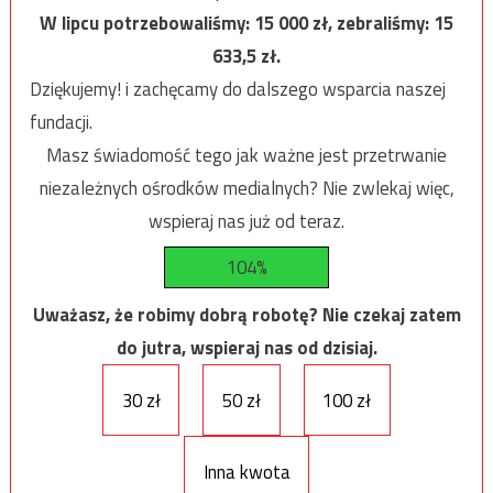
W lipcu potrzebowaliśmy:
15 000
zł, zebraliśmy:
15
633,5
zł.
Dziękujemy! i zachęcamy do dalszego wsparcia naszej
fundacji.
Masz świadomość tego jak ważne jest przetrwanie
niezależnych ośrodków medialnych? Nie zwlekaj więc,
wspieraj nas już od teraz.
104%
Uważasz, że robimy dobrą robotę? Nie czekaj zatem
do jutra, wspieraj nas od dzisiaj.
30 zł
50 zł
100 zł
Inna kwota