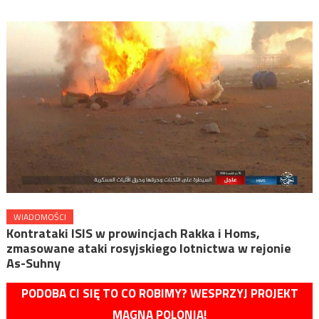
WIADOMOŚCI
Kontrataki ISIS w prowincjach Rakka i Homs,
zmasowane ataki rosyjskiego lotnictwa w rejonie
As-Suhny
PODOBA CI SIĘ TO CO ROBIMY? WESPRZYJ PROJEKT
MAGNA POLONIA!