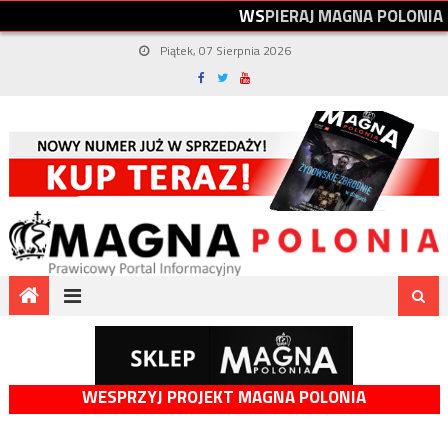
W
S
P
I
E
R
A
J
M
A
G
N
A
P
O
L
O
N
I
A
Piątek, 07 Sierpnia 2026
WESPRZYJ PROJEKT MAGNA POLONIA