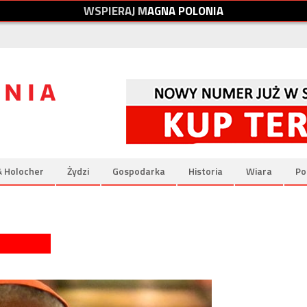
W
S
P
I
E
R
A
J
M
A
G
N
A
P
O
L
O
N
I
A
& Holocher
Żydzi
Gospodarka
Historia
Wiara
Po