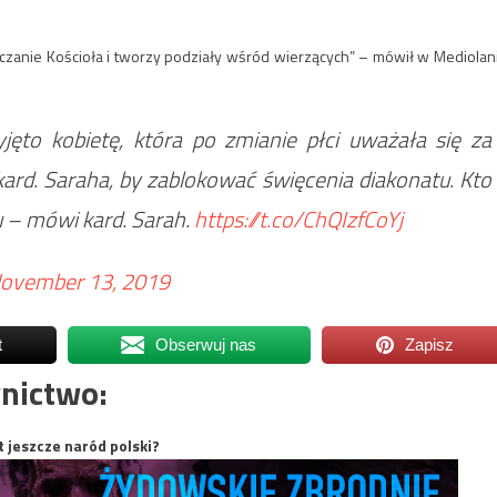
uczanie Kościoła i tworzy podziały wśród wierzących” – mówił w Mediolan
jęto kobietę, która po zmianie płci uważała się za
ard. Saraha, by zablokować święcenia diakonatu. Kto
u – mówi kard. Sarah.
https://t.co/ChQIzfCoYj
ovember 13, 2019
t
Obserwuj nas
Zapisz
nictwo:
t jeszcze naród polski?