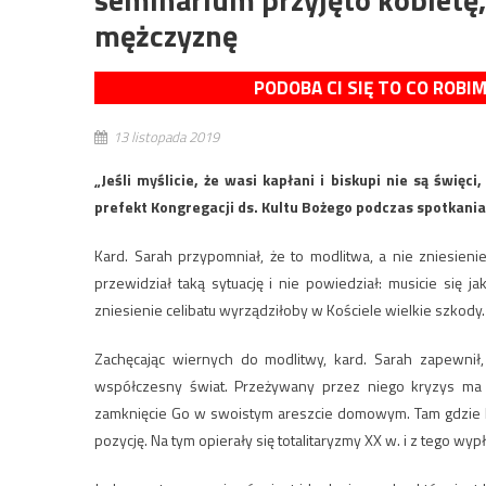
mężczyznę
PODOBA CI SIĘ TO CO ROBI
13 listopada 2019
„Jeśli myślicie, że wasi kapłani i biskupi nie są święc
prefekt Kongregacji ds. Kultu Bożego podczas spotkania
Kard. Sarah przypomniał, że to modlitwa, a nie zniesien
przewidział taką sytuację i nie powiedział: musicie się j
zniesienie celibatu wyrządziłoby w Kościele wielkie szkody.
Zachęcając wiernych do modlitwy, kard. Sarah zapewnił,
współczesny świat. Przeżywany przez niego kryzys ma 
zamknięcie Go w swoistym areszcie domowym. Tam gdzie Bo
pozycję. Na tym opierały się totalitaryzmy XX w. i z tego wy