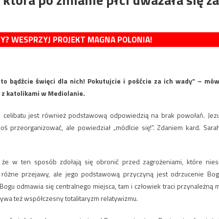
MY? WESPRZYJ PROJEKT MAGNA POLONIA!
i, to bądźcie święci dla nich! Pokutujcie i pośćcie za ich wady” – mów
 z katolikami w Mediolanie.
ie celibatu jest również podstawową odpowiedzią na brak powołań. Jez
akoś przeorganizować, ale powiedział „módlcie się!”. Zdaniem kard. Sara
 że w ten sposób zdołają się obronić przed zagrożeniami, które nies
różne przejawy, ale jego podstawową przyczyną jest odrzucenie Bog
gu odmawia się centralnego miejsca, tam i człowiek traci przynależną 
pływa też współczesny totalitaryzm relatywizmu.