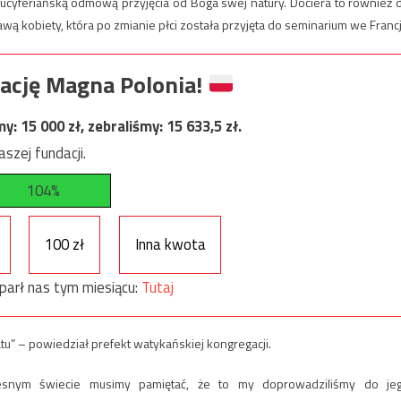
 lucyferiańską odmową przyjęcia od Boga swej natury. Dociera to również 
awą kobiety, która po zmianie płci została przyjęta do seminarium we Francj
ację Magna Polonia!
my:
15 000
zł, zebraliśmy:
15 633,5
zł.
szej fundacji.
104%
100 zł
Inna kwota
parł nas tym miesiącu:
Tutaj
u” – powiedział prefekt watykańskiej kongregacji.
zesnym świecie musimy pamiętać, że to my doprowadziliśmy do je