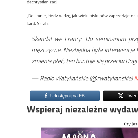
dechrystianizacji.
„Boli mnie, kiedy widzę, jak wielu biskupów zaprzedaje na
kard. Sarah.
Skandal we Francji. Do seminarium przy
mężczyzne. Niezbędna była interwencja k
zmienia płeć, ten buntuje się przeciw Bog
— Radio Watykańskie (@rwatykanskie)
N
Udostępnij na FB
Twee
Wspieraj niezależne wydaw
Czy jes