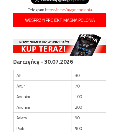
Telegram
https://t.me/magnapolonia
WESPRZYJ PROJEKT MAGNA POLONIA
Darczyńcy - 30.07.2026
AP
30
Artur
70
Anonim
100
Anonim
200
Arleta
90
Piotr
500