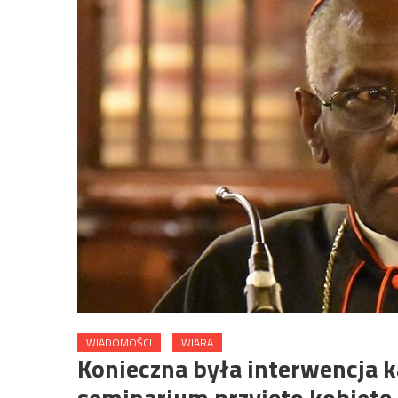
WIADOMOŚCI
WIARA
Konieczna była interwencja k
seminarium przyjęto kobietę, 