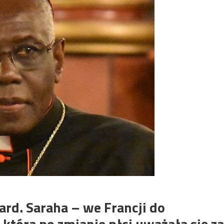
ard. Saraha – we Francji do
która po zmianie płci uważała się za