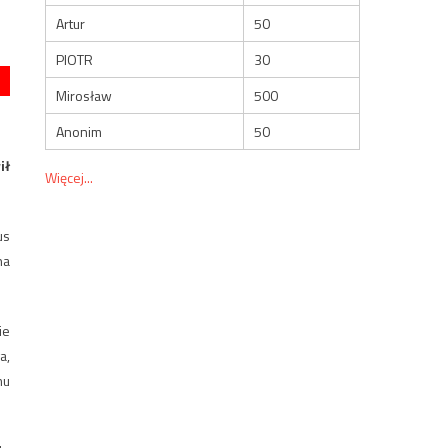
Artur
50
PIOTR
30
Mirosław
500
Anonim
50
ił
Więcej...
us
ha
ie
a,
mu