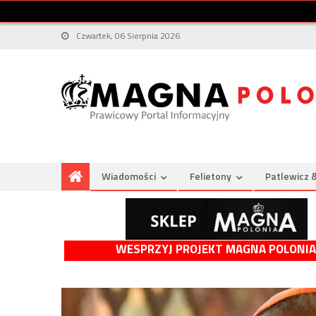
Czwartek, 06 Sierpnia 2026
Wiadomości
Felietony
Patlewicz 
WESPRZYJ PROJEKT MAGNA POLONIA