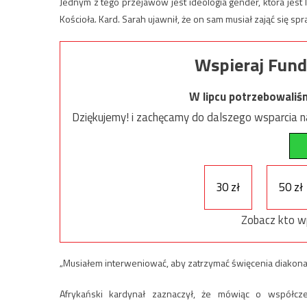
Jednym z tego przejawów jest ideologia gender, która jest
Kościoła. Kard. Sarah ujawnił, że on sam musiał zająć się spr
Wspieraj Fund
W lipcu potrzebowaliś
Dziękujemy! i zachęcamy do dalszego wsparcia na
30 zł
50 zł
Zobacz kto w
„Musiałem interweniować, aby zatrzymać święcenia diakonat
Afrykański kardynał zaznaczył, że mówiąc o współc