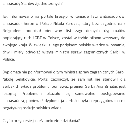
ambasady Stanów Zjednoczonych”.
Jak informowano na portalu kresy.pl w temacie listu ambasadorów,
ambasador Serbii w Polsce Nikola Zurovac, który bez uzgodnienia z
Belgradem podpisał niedawny list zagranicznych dyplomatów
popierający ruch LGBT w Polsce, został w trybie pilnym wezwany do
swojego kraju. W związku z jego podpisem polskie władze w ostatniej
chwili miały odwołać wizytę ministra spraw zagranicznych Serbii w
Polsce.
Dyplomata nie poinformował o tym ministra spraw zagranicznych Serbii
Nikolę Selakovicia. Portal zaznaczył, że sam list nie stanowił dla
serbskich władz problemu, ponieważ premier Serbii Ana Brnabić jest
lesbijką. Problemem okazało się samowolne postępowanie
ambasadora, ponieważ dyplomacja serbska była nieprzygotowana na
negatywną reakcję polskich władz.
Czy to przyniesie jakieś konkretne działania?