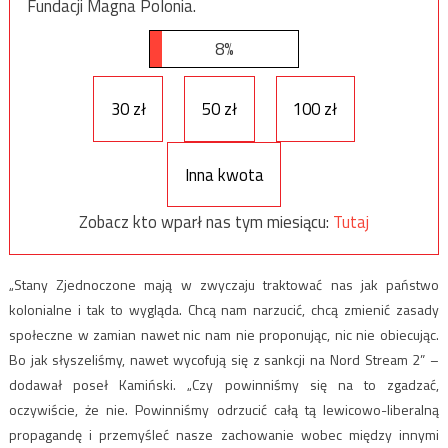
Fundacji Magna Polonia.
8%
30 zł
50 zł
100 zł
Inna kwota
Zobacz kto wparł nas tym miesiącu:
Tutaj
„Stany Zjednoczone mają w zwyczaju traktować nas jak państwo
kolonialne i tak to wygląda. Chcą nam narzucić, chcą zmienić zasady
społeczne w zamian nawet nic nam nie proponując, nic nie obiecując.
Bo jak słyszeliśmy, nawet wycofują się z sankcji na Nord Stream 2” –
dodawał poseł Kamiński. „Czy powinniśmy się na to zgadzać,
oczywiście, że nie. Powinniśmy odrzucić całą tą lewicowo-liberalną
propagandę i przemyśleć nasze zachowanie wobec między innymi