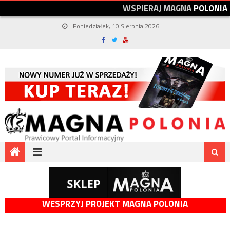
W
S
P
I
E
R
A
J
M
A
G
N
A
P
O
L
O
N
I
A
Poniedziałek, 10 Sierpnia 2026
WESPRZYJ PROJEKT MAGNA POLONIA