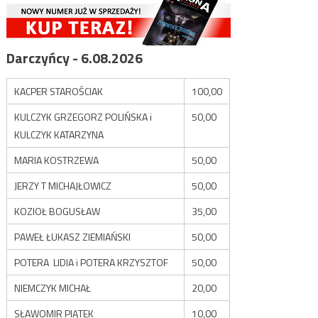
Darczyńcy - 6.08.2026
KACPER STAROŚCIAK
100,00
KULCZYK GRZEGORZ POLIŃSKA i
50,00
KULCZYK KATARZYNA
MARIA KOSTRZEWA
50,00
JERZY T MICHAJŁOWICZ
50,00
KOZIOŁ BOGUSŁAW
35,00
PAWEŁ ŁUKASZ ZIEMIAŃSKI
50,00
POTERA LIDIA i POTERA KRZYSZTOF
50,00
NIEMCZYK MICHAŁ
20,00
SŁAWOMIR PIĄTEK
10,00