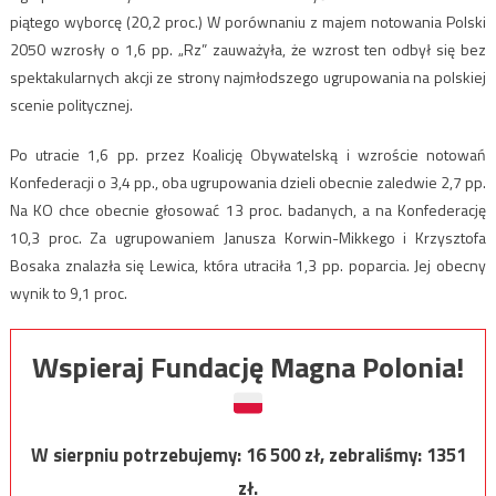
piątego wyborcę (20,2 proc.) W porównaniu z majem notowania Polski
2050 wzrosły o 1,6 pp. „Rz” zauważyła, że wzrost ten odbył się bez
spektakularnych akcji ze strony najmłodszego ugrupowania na polskiej
scenie politycznej.
Po utracie 1,6 pp. przez Koalicję Obywatelską i wzroście notowań
Konfederacji o 3,4 pp., oba ugrupowania dzieli obecnie zaledwie 2,7 pp.
Na KO chce obecnie głosować 13 proc. badanych, a na Konfederację
10,3 proc. Za ugrupowaniem Janusza Korwin-Mikkego i Krzysztofa
Bosaka znalazła się Lewica, która utraciła 1,3 pp. poparcia. Jej obecny
wynik to 9,1 proc.
Wspieraj Fundację Magna Polonia!
W sierpniu potrzebujemy:
16 500
zł, zebraliśmy:
1351
zł.