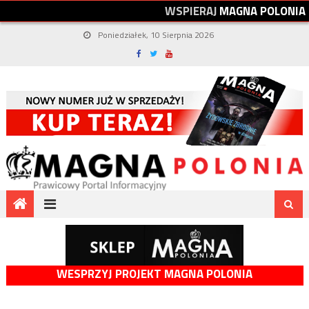
W
S
P
I
E
R
A
J
M
A
G
N
A
P
O
L
O
N
I
A
Poniedziałek, 10 Sierpnia 2026
WESPRZYJ PROJEKT MAGNA POLONIA