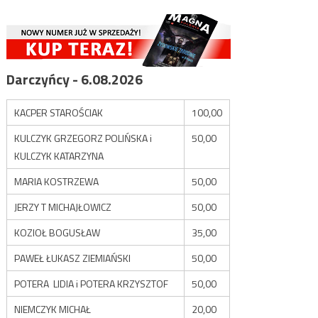
Darczyńcy - 6.08.2026
KACPER STAROŚCIAK
100,00
KULCZYK GRZEGORZ POLIŃSKA i
50,00
KULCZYK KATARZYNA
MARIA KOSTRZEWA
50,00
JERZY T MICHAJŁOWICZ
50,00
KOZIOŁ BOGUSŁAW
35,00
PAWEŁ ŁUKASZ ZIEMIAŃSKI
50,00
POTERA LIDIA i POTERA KRZYSZTOF
50,00
NIEMCZYK MICHAŁ
20,00