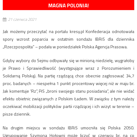
MAGNA POLONIA!
21 czerwca 2021
Jak możemy przeczytać na portalu kresy.pl Konfederacja odnotowała
spory wzrost poparcia w ostatnim sondażu IBRiS dla dziennika
„Rzeczpospolita” – podała w poniedziałek Polska Agencja Prasowa.
Gdyby wybory do Sejmu odbywały się w minioną niedzielę, wygrałoby
je Prawo i Sprawiedliwość (występujące wraz z Porozumieniem i
Solidarną Polską). Na partię rządzącą chce obecnie zagłosować 34,7
proc. badanych – niespełna 1 punkt procentowy więcej niż w maju br.
Jak komentuje 'Rz”, PiS „broni swojego stanu posiadania”, ale nie widać
efektu obietnic związanych z Polskim Ładem. W związku z tym należy
oczekiwać mobilizacji polityków partii rządzącej i ich wizyt w terenie –
pisze dziennik.
Na drugim miejscu w sondażu IBRiS umocniła się Polska 2050.
Ugrupowanie Szymona Hołowni może liczyć w czerwcu br. na co