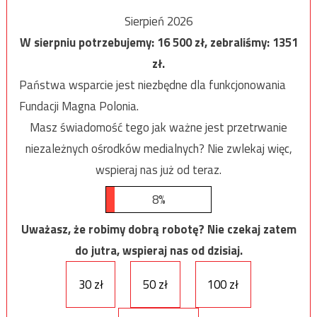
Sierpień 2026
W sierpniu potrzebujemy:
16 500
zł, zebraliśmy:
1351
zł.
Państwa wsparcie jest niezbędne dla funkcjonowania
Fundacji Magna Polonia.
Masz świadomość tego jak ważne jest przetrwanie
niezależnych ośrodków medialnych? Nie zwlekaj więc,
wspieraj nas już od teraz.
8%
Uważasz, że robimy dobrą robotę? Nie czekaj zatem
do jutra, wspieraj nas od dzisiaj.
30 zł
50 zł
100 zł