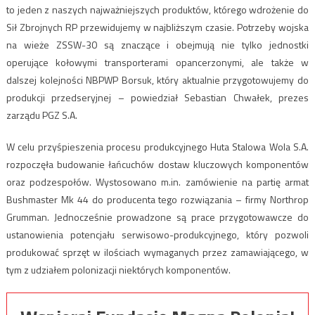
to jeden z naszych najważniejszych produktów, którego wdrożenie do
Sił Zbrojnych RP przewidujemy w najbliższym czasie. Potrzeby wojska
na wieże ZSSW-30 są znaczące i obejmują nie tylko jednostki
operujące kołowymi transporterami opancerzonymi, ale także w
dalszej kolejności NBPWP Borsuk, który aktualnie przygotowujemy do
produkcji przedseryjnej – powiedział Sebastian Chwałek, prezes
zarządu PGZ S.A.
W celu przyśpieszenia procesu produkcyjnego Huta Stalowa Wola S.A.
rozpoczęła budowanie łańcuchów dostaw kluczowych komponentów
oraz podzespołów. Wystosowano m.in. zamówienie na partię armat
Bushmaster Mk 44 do producenta tego rozwiązania – firmy Northrop
Grumman. Jednocześnie prowadzone są prace przygotowawcze do
ustanowienia potencjału serwisowo-produkcyjnego, który pozwoli
produkować sprzęt w ilościach wymaganych przez zamawiającego, w
tym z udziałem polonizacji niektórych komponentów.