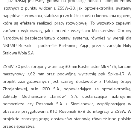
– Już dzisiaj jesteśmy gotowi na produkcję polskich komponentów
istotnych z punktu widzenia ZSSW-30, jak optoelektronika, systemy
napędów, sterowania, stabilizacji czy też łączności i kierowania ogniem,
które są efektem realizacji pracy rozwojowej. To wszystko zapewni
zarówno wykonawcy, jak i przede wszystkim Ministerstwu Obrony
Narodowej bezpieczeństwo dostaw systemu, również w wersji dla
NBPWP Borsuk – podkreślił Bartłomiej Zając, prezes zarządu Huty
Stalowa Wola S.A.
ZSSW-30 jest uzbrojony w armatę 30 mm Bushmaster Mk 44/S, karabin
maszynowy 7,62 mm oraz podwójną wyrzutnię ppk Spike-LR. W
projekt zaangażowanych jest szereg dostawców z Polskiej Grupy
Zbrojeniowej, m.in. PCO S.A., odpowiadające za optoelektronikę,
Zakłady Mechaniczne „Tarnów” S.A. dostarczające uzbrojenie
pomocnicze czy Rosomak S.A. z Siemianowic, współpracujący w
obszarze przygotowania KTO Rosomak 8×8 do integracji z ZSSW. W
projekcie znaczącą grupę dostawców stanowią również inne polskie
przedsiębiorstwa.