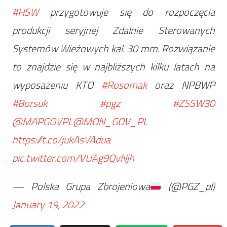
#HSW
przygotowuje się do rozpoczęcia
produkcji seryjnej Zdalnie Sterowanych
Systemów Wieżowych kal. 30 mm. Rozwiązanie
to znajdzie się w najbliższych kilku latach na
wyposażeniu KTO
#Rosomak
oraz NPBWP
#Borsuk
#pgz
#ZSSW30
@MAPGOVPL
@MON_GOV_PL
https://t.co/jukAsVAdua
pic.twitter.com/VUAg9QvNjh
— Polska Grupa Zbrojeniowa
(@PGZ_pl)
January 19, 2022