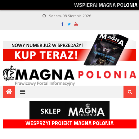
W
S
P
I
E
R
A
J
M
A
G
N
A
P
O
L
O
N
I
A
Sobota, 08 Sierpnia 2026
WESPRZYJ PROJEKT MAGNA POLONIA