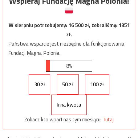
Wspieraj Fundację Magna Polonia!
W sierpniu potrzebujemy:
16 500
zł, zebraliśmy:
1351
zł.
Państwa wsparcie jest niezbędne dla funkcjonowania
Fundacji Magna Polonia.
8%
30 zł
50 zł
100 zł
Inna kwota
Zobacz kto wparł nas tym miesiącu:
Tutaj