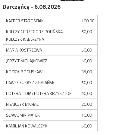
Darczyńcy - 6.08.2026
KACPER STAROŚCIAK
100,00
KULCZYK GRZEGORZ POLIŃSKA i
50,00
KULCZYK KATARZYNA
MARIA KOSTRZEWA
50,00
JERZY T MICHAJŁOWICZ
50,00
KOZIOŁ BOGUSŁAW
35,00
PAWEŁ ŁUKASZ ZIEMIAŃSKI
50,00
POTERA LIDIA i POTERA KRZYSZTOF
50,00
NIEMCZYK MICHAŁ
20,00
SŁAWOMIR PIĄTEK
10,00
KAMIL JAN KOWALCZYK
50,00