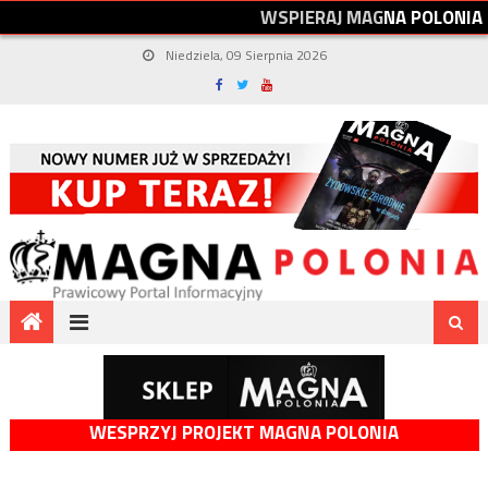
W
S
P
I
E
R
A
J
M
A
G
N
A
P
O
L
O
N
I
A
Niedziela, 09 Sierpnia 2026
WESPRZYJ PROJEKT MAGNA POLONIA