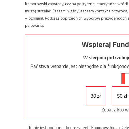
Komorowski zapytany, czy na politycznej emeryturze wrócił 
muszę strzelać. Czasami ważny jest sam kontakt z przyrodą,
– oznajmił. Podczas poprzednich wyborów prezydenckich sz
polowania.
Wspieraj Fund
W sierpniu potrzebu
Państwa wsparcie jest niezbędne dla funkcjonow
30 zł
50 zł
Zobacz kto w
– To nie jest podobne do prezydenta Komorowskiego, żeby o