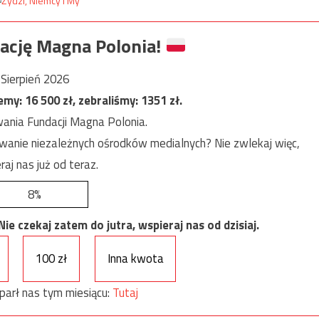
ację Magna Polonia!
Sierpień 2026
jemy:
16 500
zł, zebraliśmy:
1351
zł.
ania Fundacji Magna Polonia.
anie niezależnych ośrodków medialnych? Nie zwlekaj więc,
raj nas już od teraz.
8%
e czekaj zatem do jutra, wspieraj nas od dzisiaj.
100 zł
Inna kwota
parł nas tym miesiącu:
Tutaj