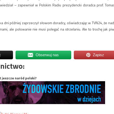
iedział – zapewniał w Polskim Radiu prezydencki doradca prof. Toma
lka dni później zaprzeczył słowom doradcy, oświadczając w TVN24, że nad
nami, ale polowanie nie musi polegać na strzelaniu. Ale to trochę jak pi
t
Obserwuj nas
Zapisz
nictwo:
t jeszcze naród polski?