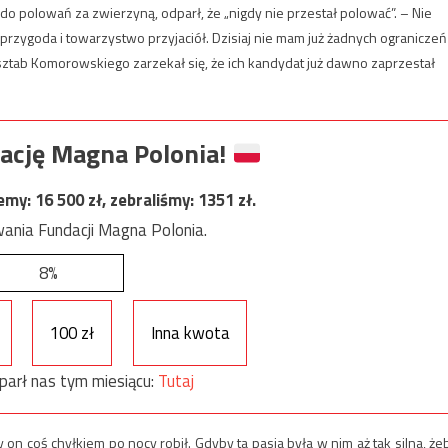
do polowań za zwierzyną, odparł, że „nigdy nie przestał polować”. – Nie
 przygoda i towarzystwo przyjaciół. Dzisiaj nie mam już żadnych ograniczeń
tab Komorowskiego zarzekał się, że ich kandydat już dawno zaprzestał
ację Magna Polonia!
jemy:
16 500
zł, zebraliśmy:
1351
zł.
ania Fundacji Magna Polonia.
8%
100 zł
Inna kwota
parł nas tym miesiącu:
Tutaj
n coś chyłkiem po nocy robił. Gdyby ta pasja była w nim aż tak silna, że