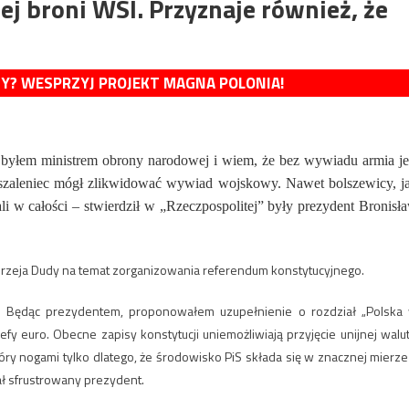
 broni WSI. Przyznaje również, że
MY? WESPRZYJ PROJEKT MAGNA POLONIA!
byłem ministrem obrony narodowej i wiem, że bez wywiadu armia je
 szaleniec mógł zlikwidować wywiad wojskowy. Nawet bolszewicy, j
i w całości – stwierdził w „Rzeczpospolitej” były prezydent Bronisł
eja Dudy na temat zorganizowania referendum konstytucyjnego.
ać. Będąc prezydentem, proponowałem uzupełnienie o rozdział „Polska
fy euro. Obecne zapisy konstytucji uniemożliwiają przyjęcie unijnej walut
óry nogami tylko dlatego, że środowisko PiS składa się w znacznej mierze
iał sfrustrowany prezydent.