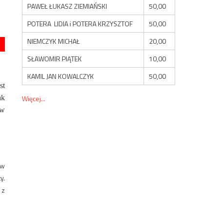
PAWEŁ ŁUKASZ ZIEMIAŃSKI
50,00
POTERA LIDIA i POTERA KRZYSZTOF
50,00
NIEMCZYK MICHAŁ
20,00
SŁAWOMIR PIĄTEK
10,00
KAMIL JAN KOWALCZYK
50,00
st
ak
Więcej...
aw
 w
y.
 z