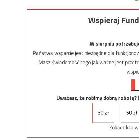
Wspieraj Fund
W sierpniu potrzebu
Państwa wsparcie jest niezbędne dla funkcjonow
Masz świadomość tego jak ważne jest przetrw
wspie
Uważasz, że robimy dobrą robotę? Ni
30 zł
50 zł
Zobacz kto w