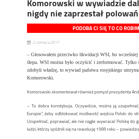
Komorowski w wywiadzie dalej
nigdy nie zaprzestał polowań
PODOBA CI SIĘ TO CO ROBI
2 czerwca 2017
– Głosowałem przeciwko likwidacji WSI, bo wcześniej 
ślepa. WSI można było oczyścić i zreformować. Tylko
zdobyli władzę, to wywiad państwa rosyjskiego utrzymal
Komorowski.
Komorowski skomentował również pomysł prezydenta Andrz
– To dobra konstytucja. Oczywiście, można ją uzupełni
Europie”, żeby odblokować możliwość wejścia Polski do stre
Uzupełniać, poprawiać, ale nie ciągle wywracać Polskę do g
ludzi, którzy spóźnili się na rewolucję 1989 roku – powiedz