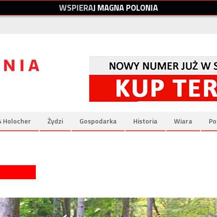
W
S
P
I
E
R
A
J
M
A
G
N
A
P
O
L
O
N
I
A
& Holocher
Żydzi
Gospodarka
Historia
Wiara
Po