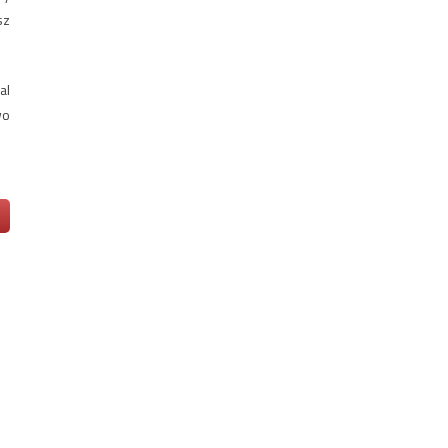
sz
al
wo