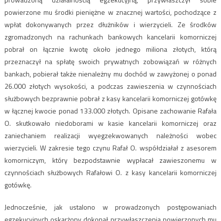
powierzone mu środki pieniężne w znacznej wartości, pochodzące z
wpłat dokonywanych przez dłużników i wierzycieli. Ze środków
zgromadzonych na rachunkach bankowych kancelarii komorniczej
pobrał on łącznie kwotę około jednego miliona złotych, którą
przeznaczył na spłatę swoich prywatnych zobowiązań w różnych
bankach, pobierał także nienależny mu dochód w zawyżonej o ponad
26.000 złotych wysokości, a podczas zawieszenia w czynnościach
służbowych bezprawnie pobrał z kasy kancelarii komorniczej gotówkę
w łącznej kwocie ponad 133.000 złotych. Opisane zachowanie Rafała
O. skutkowało niedoborami w kasie kancelarii komorniczej oraz
zaniechaniem realizacji wyegzekwowanych należności wobec
wierzycieli. W zakresie tego czynu Rafał O. współdziałał z asesorem
komorniczym, który bezpodstawnie wypłacał zawieszonemu w
czynnościach służbowych Rafałowi O. z kasy kancelarii komorniczej
gotówkę.
Jednocześnie, jak ustalono w prowadzonych postępowaniach
egzekucyjnych oskarżony dokonał przywłaszczenia powierzonych mu