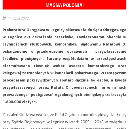
MAGNA POLONIA!
14 lipca 2022
Prokuratura Okręgowa w Legnicy skierowała do Sądu Okręgowego
w Legnicy akt oskarżenia przeciwko, zawieszonemu obecnie w
czynnościach służbowych, komornikowi sądowemu Rafałowi O.
oskarżonemu o przekroczenie uprawnień i przywłaszczenie
środków pieniężnych. Zarzuty współudziału w przestępstwach
sformułowano również wobec asesora komorniczego oraz
księgowej zatrudnionych w kancelarii oskarżonego. Przestępczym
procederem pokrzywdzonych zostało łącznie 64 osoby, a kwota
przywłaszczonych przez Rafała O. powierzonych mu w ramach
prowadzonych postępowań egzekucyjnych pieniędzy przekroczyła
1.800.000 złotych.
Z ustaleń śledztwa wynika, że Rafał O. jako komornik sądowy działający
przy Sądzie Rejonowym w Legnicy w latach 2009 – 2019 w związku z
prowadzoną działalnością egzekucyjną, przywłaszczył sobie