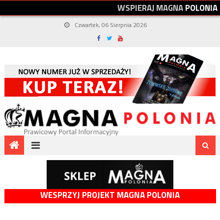
W
S
P
I
E
R
A
J
M
A
G
N
A
P
O
L
O
N
I
A
Czwartek, 06 Sierpnia 2026
WESPRZYJ PROJEKT MAGNA POLONIA