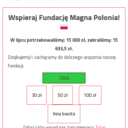
Wspieraj Fundację Magna Polonia!
W lipcu potrzebowaliśmy:
15 000
zł, zebraliśmy:
15
633,5
zł.
Dziękujemy! i zachęcamy do dalszego wsparcia naszej
fundacji.
104%
30 zł
50 zł
100 zł
Inna kwota
Zobacz kto wparł nas tym miesiącu:
Tutaj