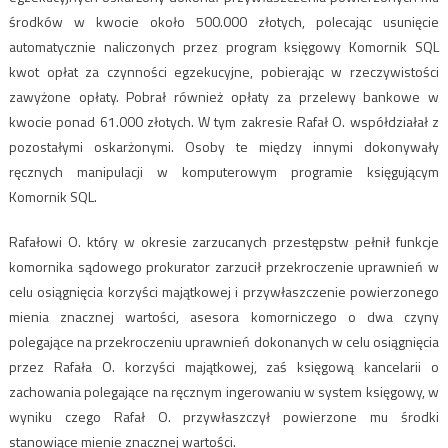
środków w kwocie około 500.000 złotych, polecając usunięcie
automatycznie naliczonych przez program księgowy Komornik SQL
kwot opłat za czynności egzekucyjne, pobierając w rzeczywistości
zawyżone opłaty. Pobrał również opłaty za przelewy bankowe w
kwocie ponad 61.000 złotych. W tym zakresie Rafał O. współdziałał z
pozostałymi oskarżonymi. Osoby te między innymi dokonywały
ręcznych manipulacji w komputerowym programie księgującym
Komornik SQL.
Rafałowi O. który w okresie zarzucanych przestępstw pełnił funkcje
komornika sądowego prokurator zarzucił przekroczenie uprawnień w
celu osiągnięcia korzyści majątkowej i przywłaszczenie powierzonego
mienia znacznej wartości, asesora komorniczego o dwa czyny
polegające na przekroczeniu uprawnień dokonanych w celu osiągnięcia
przez Rafała O. korzyści majątkowej, zaś księgową kancelarii o
zachowania polegające na ręcznym ingerowaniu w system księgowy, w
wyniku czego Rafał O. przywłaszczył powierzone mu środki
stanowiące mienie znacznej wartości.