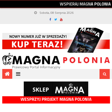
W
S
P
I
E
R
A
J
M
A
G
N
A
P
O
L
O
N
I
A
Sobota, 08 Sierpnia 2026
WESPRZYJ PROJEKT MAGNA POLONIA