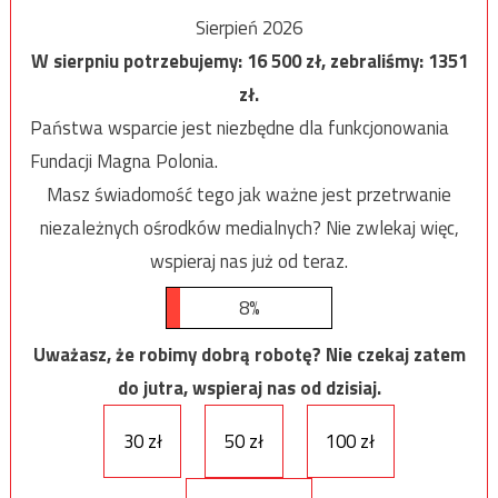
Sierpień 2026
W sierpniu potrzebujemy:
16 500
zł, zebraliśmy:
1351
zł.
Państwa wsparcie jest niezbędne dla funkcjonowania
Fundacji Magna Polonia.
Masz świadomość tego jak ważne jest przetrwanie
niezależnych ośrodków medialnych? Nie zwlekaj więc,
wspieraj nas już od teraz.
8%
Uważasz, że robimy dobrą robotę? Nie czekaj zatem
do jutra, wspieraj nas od dzisiaj.
30 zł
50 zł
100 zł