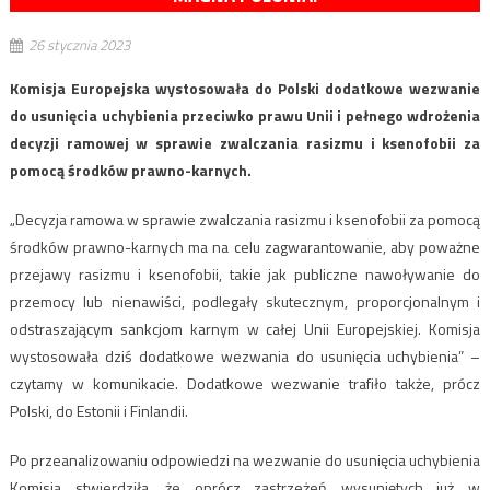
26 stycznia 2023
Komisja Europejska wystosowała do Polski dodatkowe wezwanie
do usunięcia uchybienia przeciwko prawu Unii i pełnego wdrożenia
decyzji ramowej w sprawie zwalczania rasizmu i ksenofobii za
pomocą środków prawno-karnych.
„Decyzja ramowa w sprawie zwalczania rasizmu i ksenofobii za pomocą
środków prawno-karnych ma na celu zagwarantowanie, aby poważne
przejawy rasizmu i ksenofobii, takie jak publiczne nawoływanie do
przemocy lub nienawiści, podlegały skutecznym, proporcjonalnym i
odstraszającym sankcjom karnym w całej Unii Europejskiej. Komisja
wystosowała dziś dodatkowe wezwania do usunięcia uchybienia” –
czytamy w komunikacie. Dodatkowe wezwanie trafiło także, prócz
Polski, do Estonii i Finlandii.
Po przeanalizowaniu odpowiedzi na wezwanie do usunięcia uchybienia
Komisja stwierdziła, że oprócz zastrzeżeń wysuniętych już w