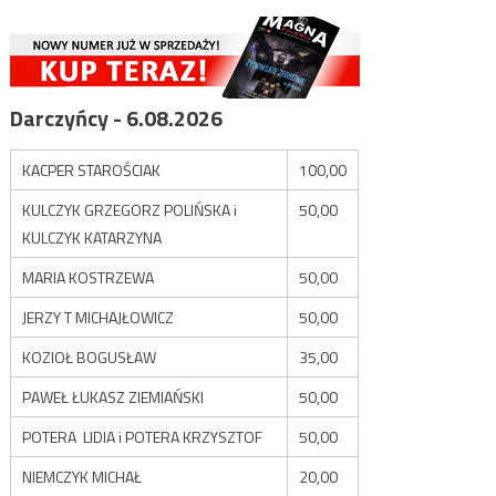
Darczyńcy - 6.08.2026
KACPER STAROŚCIAK
100,00
KULCZYK GRZEGORZ POLIŃSKA i
50,00
KULCZYK KATARZYNA
MARIA KOSTRZEWA
50,00
JERZY T MICHAJŁOWICZ
50,00
KOZIOŁ BOGUSŁAW
35,00
PAWEŁ ŁUKASZ ZIEMIAŃSKI
50,00
POTERA LIDIA i POTERA KRZYSZTOF
50,00
NIEMCZYK MICHAŁ
20,00