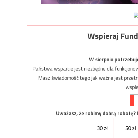
Wspieraj Fund
W sierpniu potrzebu
Państwa wsparcie jest niezbędne dla funkcjonow
Masz świadomość tego jak ważne jest przetrw
wspie
Uważasz, że robimy dobrą robotę? Ni
30 zł
50 zł