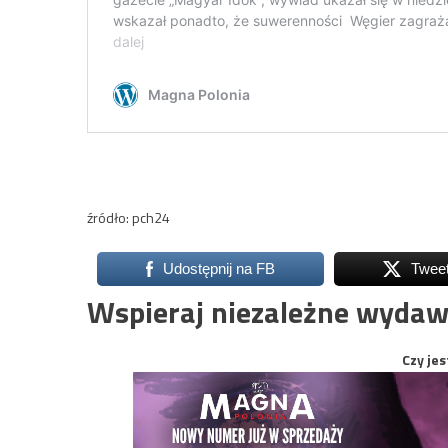
źródło: pch24
Udostępnij na FB
Twee
Wspieraj niezależne wydaw
Czy jes