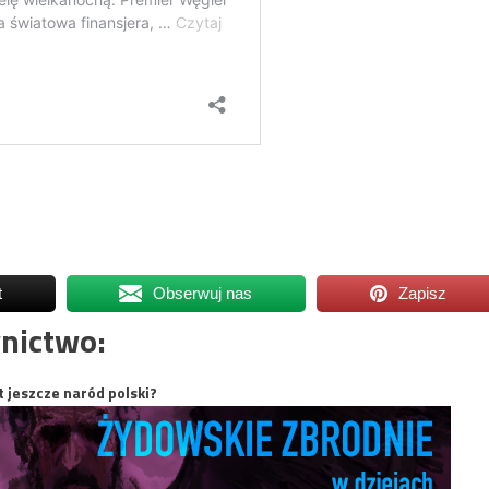
t
Obserwuj nas
Zapisz
nictwo:
t jeszcze naród polski?