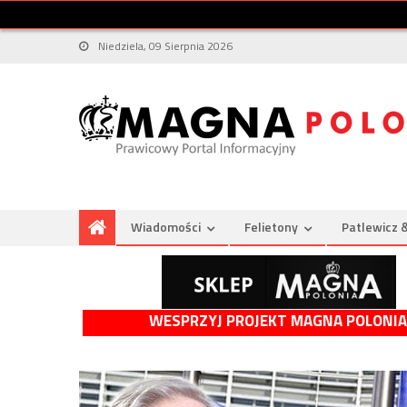
Niedziela, 09 Sierpnia 2026
Wiadomości
Felietony
Patlewicz 
WESPRZYJ PROJEKT MAGNA POLONIA