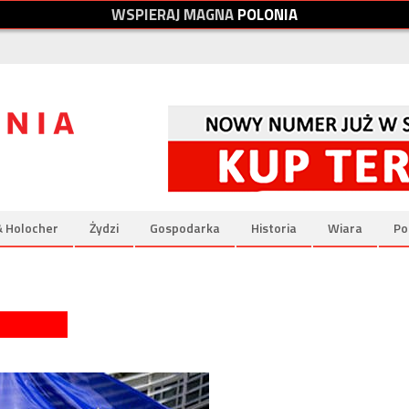
W
S
P
I
E
R
A
J
M
A
G
N
A
P
O
L
O
N
I
A
& Holocher
Żydzi
Gospodarka
Historia
Wiara
Po