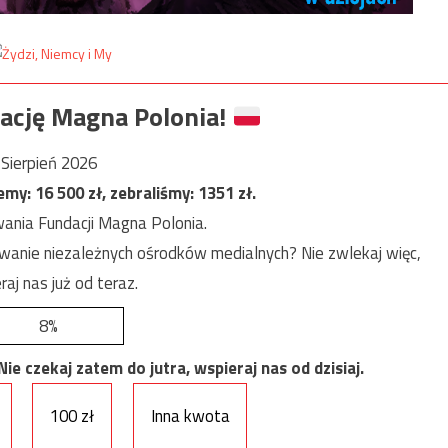
ację Magna Polonia!
Sierpień 2026
jemy:
16 500
zł, zebraliśmy:
1351
zł.
ania Fundacji Magna Polonia.
anie niezależnych ośrodków medialnych? Nie zwlekaj więc,
raj nas już od teraz.
8%
e czekaj zatem do jutra, wspieraj nas od dzisiaj.
100 zł
Inna kwota