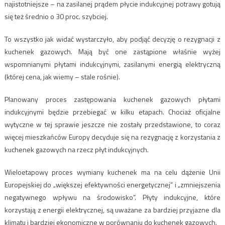
najistotniejsze – na zasilanej prądem płycie indukcyjnej potrawy gotują
się też średnio o 30 proc. szybciej.
To wszystko jak widać wystarczyło, aby podjąć decyzję o rezygnacji z
kuchenek gazowych. Mają być one zastąpione właśnie wyżej
wspomnianymi płytami indukcyjnymi, zasilanymi energią elektryczną
(której cena, jak wiemy – stale rośnie).
Planowany proces zastępowania kuchenek gazowych płytami
indukcyjnymi będzie przebiegać w kilku etapach. Chociaż oficjalne
wytyczne w tej sprawie jeszcze nie zostały przedstawione, to coraz
więcej mieszkańców Europy decyduje się na rezygnację z korzystania z
kuchenek gazowych na rzecz płyt indukcyjnych.
Wieloetapowy proces wymiany kuchenek ma na celu dążenie Unii
Europejskiej do „większej efektywności energetycznej” i „zmniejszenia
negatywnego wpływu na środowisko”. Płyty indukcyjne, które
korzystają z energii elektrycznej, są uważane za bardziej przyjazne dla
klimatu i bardziej ekonomiczne w porównaniu do kuchenek gazowych.