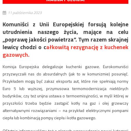
11 października 2023
Komuniści z Unii Europejskiej forsują kolejne
utrudnienia naszego życia, mające na celu
„poprawę jakości powietrza”. Tym razem skrajnej
lewicy chodzi o c
ałkowitą rezygnację z kuchenek
gazowych.
Komisja Europejska delegalizuje kuchenki gazowe. Eurokomuniści
przyzwyczaili nas do absurdalnych (jak to w komunizmie) posunięć.
Przykładem mogą być zakaz eksportu aut, które nie spełniają normy
Euro 5 lub wyższej, przymusowa termomodernizacja niektórych
budynków, czy też unijna ustawa o termoemisyjności, w myśl której w
przyszłości trzeba będzie zastąpić kotły na gaz i olej grzewczy
alternatywnymi rozwiązaniami – na przykład elektrycznymi pompami
ciepła lub kombinacją pompy ciepła i kotła gazowego.
OStatnio informowaliśmy też o planach wprowadzenia nowej kategorii