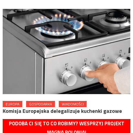
EUROPA
GOSPODARKA
WIADOMOŚCI
Komisja Europejska delegalizuje kuchenki gazowe
PODOBA CI SIĘ TO CO ROBIMY? WESPRZYJ PROJEKT
MAGNA POLONIA!