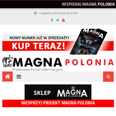
W
S
P
I
E
R
A
J
M
A
G
N
A
P
O
L
O
N
I
A
Czwartek, 06 Sierpnia 2026
WESPRZYJ PROJEKT MAGNA POLONIA