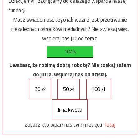
Dziękujemy! i zachęcamy do dalszego wsparcia naszej
fundacji.
Masz świadomość tego jak ważne jest przetrwanie
niezależnych ośrodków medialnych? Nie zwlekaj więc,
wspieraj nas już od teraz.
104%
Uważasz, że robimy dobrą robotę? Nie czekaj zatem
do jutra, wspieraj nas od dzisiaj.
30 zł
50 zł
100 zł
Inna kwota
Zobacz kto wparł nas tym miesiącu:
Tutaj