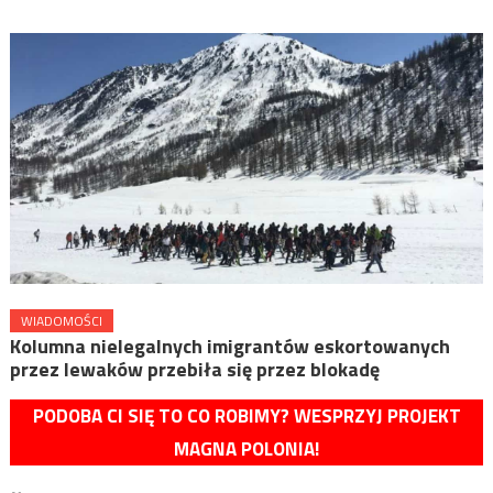
WIADOMOŚCI
Kolumna nielegalnych imigrantów eskortowanych
przez lewaków przebiła się przez blokadę
PODOBA CI SIĘ TO CO ROBIMY? WESPRZYJ PROJEKT
MAGNA POLONIA!