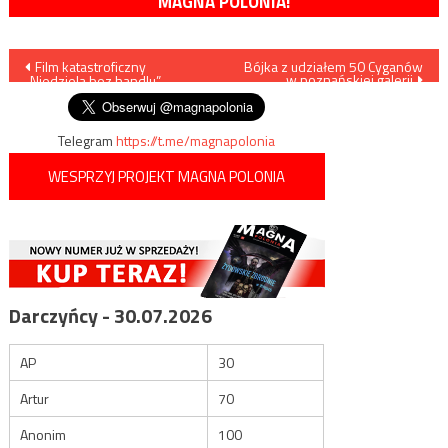
MAGNA POLONIA!
Nawigacja
Film katastroficzny
Bójka z udziałem 50 Cyganów
w poznańskiej galerii
„Niedziela bez handlu”
wpisu
Telegram
https://t.me/magnapolonia
WESPRZYJ PROJEKT MAGNA POLONIA
Darczyńcy - 30.07.2026
AP
30
Artur
70
Anonim
100