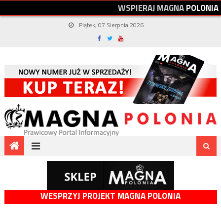
W
S
P
I
E
R
A
J
M
A
G
N
A
P
O
L
O
N
I
A
Piątek, 07 Sierpnia 2026
WESPRZYJ PROJEKT MAGNA POLONIA