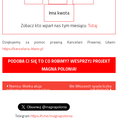
Inna kwota
Zobacz kto wparł nas tym miesiącu:
Tutaj
Dziękujemy za pomoc prawną Kancelarii Prawnej Litwin:
https://kancelaria-litwin.pl
PODOBA CI SIĘ TO CO ROBIMY? WESPRZYJ PROJEKT
MAGNA POLONIA!
Nawigacja
Niemcy: Wielka akcja
We Włoszech spada liczba
zakażonych
policyjna przeciw syryjskiej
wpisu
mafii – 1400 funkcjonariuszy,
81 nieruchomości w 45
miastach
Telegram
https://t.me/magnapolonia