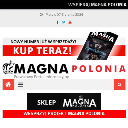
W
S
P
I
E
R
A
J
M
A
G
N
A
P
O
L
O
N
I
A
Piątek, 07 Sierpnia 2026
WESPRZYJ PROJEKT MAGNA POLONIA