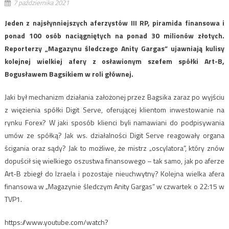
7 października 2021
Jeden z najsłynniejszych aferzystów III RP, piramida finansowa i
ponad 100 osób naciągniętych na ponad 30 milionów złotych.
Reporterzy „Magazynu śledczego Anity Gargas” ujawniają kulisy
kolejnej wielkiej afery z osławionym szefem spółki Art-B,
Bogusławem Bagsikiem w roli głównej.
Jaki był mechanizm działania założonej przez Bagsika zaraz po wyjściu
z więzienia spółki Digit Serve, oferującej klientom inwestowanie na
rynku Forex? W jaki sposób klienci byli namawiani do podpisywania
umów ze spółką? Jak ws. działalności Digit Serve reagowały organa
ścigania oraz sądy? Jak to możliwe, że mistrz „oscylatora”, który znów
dopuścił się wielkiego oszustwa finansowego – tak samo, jak po aferze
Art-B zbiegł do Izraela i pozostaje nieuchwytny? Kolejna wielka afera
finansowa w „Magazynie śledczym Anity Gargas” w czwartek o 22:15 w
TVP1.
https://www.youtube.com/watch?