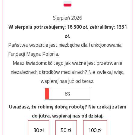
Sierpień 2026
W sierpniu potrzebujemy:
16 500
zł, zebraliśmy:
1351
zł.
Państwa wsparcie jest niezbędne dla funkcjonowania
Fundacji Magna Polonia.
Masz świadomość tego jak ważne jest przetrwanie
niezależnych ośrodków medialnych? Nie zwlekaj więc,
wspieraj nas już od teraz.
8%
Uważasz, że robimy dobrą robotę? Nie czekaj zatem
do jutra, wspieraj nas od dzisiaj.
30 zł
50 zł
100 zł