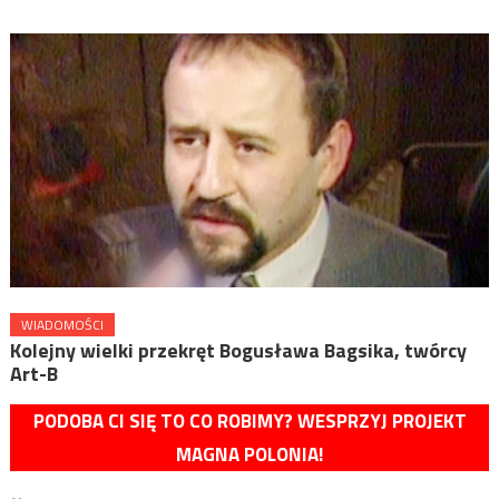
WIADOMOŚCI
Kolejny wielki przekręt Bogusława Bagsika, twórcy
Art-B
PODOBA CI SIĘ TO CO ROBIMY? WESPRZYJ PROJEKT
MAGNA POLONIA!