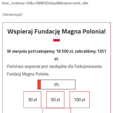
time_continue=29&v=NtNBSDsfwp8&feature=emb_title
/dorzeczy.pl/
Wspieraj Fundację Magna Polonia!
W sierpniu potrzebujemy:
16 500
zł, zebraliśmy:
1351
zł.
Państwa wsparcie jest niezbędne dla funkcjonowania
Fundacji Magna Polonia.
8%
30 zł
50 zł
100 zł