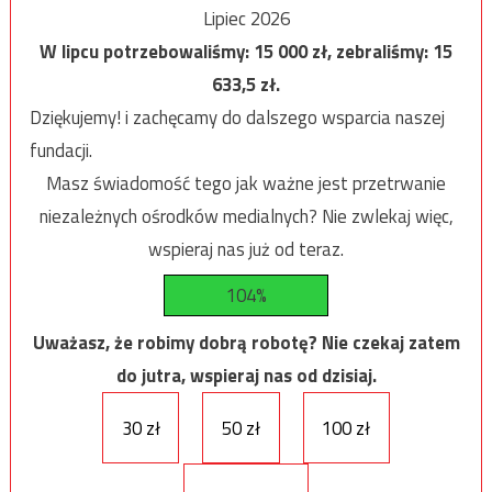
Lipiec 2026
W lipcu potrzebowaliśmy:
15 000
zł, zebraliśmy:
15
633,5
zł.
Dziękujemy! i zachęcamy do dalszego wsparcia naszej
fundacji.
Masz świadomość tego jak ważne jest przetrwanie
niezależnych ośrodków medialnych? Nie zwlekaj więc,
wspieraj nas już od teraz.
104%
Uważasz, że robimy dobrą robotę? Nie czekaj zatem
do jutra, wspieraj nas od dzisiaj.
30 zł
50 zł
100 zł