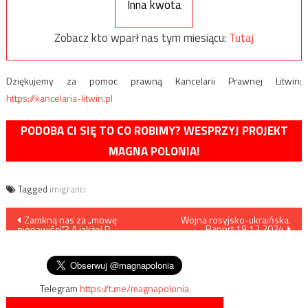
Inna kwota
Zobacz kto wparł nas tym miesiącu:
Tutaj
Dziękujemy za pomoc prawną Kancelarii Prawnej Litwin:
https://kancelaria-litwin.pl
PODOBA CI SIĘ TO CO ROBIMY? WESPRZYJ PROJEKT
MAGNA POLONIA!
Tagged
imigranci
Nawigacja
Zamkną nas za „mowę
Wojna rosyjsko-ukraińska.
Raport 19.12.2024
nienawiści”? A jakże! P.
wpisu
Holocher i R. Patlewicz NA
ŻYWO
Telegram
https://t.me/magnapolonia