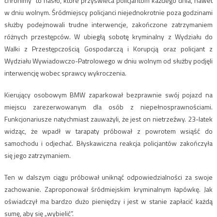
chronimy” to hasło, które przyświeca policjantom każdego dnia, nawet
w dniu wolnym. Śródmiejscy policjanci niejednokrotnie poza godzinami
służby podejmowali trudne interwencje, zakończone zatrzymaniem
różnych przestępców. W ubiegłą sobotę kryminalny z Wydziału do
Walki z Przestępczością Gospodarczą i Korupcją oraz policjant z
Wydziału Wywiadowczo-Patrolowego w dniu wolnym od służby podjęli
interwencję wobec sprawcy wykroczenia.
Kierujący osobowym BMW zaparkował bezprawnie swój pojazd na
miejscu zarezerwowanym dla osób z niepełnosprawnościami.
Funkcjonariusze natychmiast zauważyli, że jest on nietrzeźwy. 23-latek
widząc, że wpadł w tarapaty próbował z powrotem wsiąść do
samochodu i odjechać. Błyskawiczna reakcja policjantów zakończyła
się jego zatrzymaniem.
Ten w dalszym ciągu próbował uniknąć odpowiedzialności za swoje
zachowanie. Zaproponował śródmiejskim kryminalnym łapówkę. Jak
oświadczył ma bardzo dużo pieniędzy i jest w stanie zapłacić każdą
sumę, aby się „wybielić”.