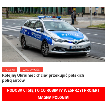
POLSKA
WIADOMOŚCI
Kolejny Ukrainiec chciał przekupić polskich
policjantów
PODOBA CI SIĘ TO CO ROBIMY? WESPRZYJ PROJEKT
MAGNA POLONIA!