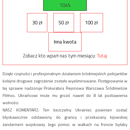
104%
30 zł
50 zł
100 zł
Inna kwota
Zobacz kto wparł nas tym miesiącu:
Tutaj
Dzięki czujności i profesjonalnym działaniom śródmiejskich policjantów
kolejne drogowe zagrożenie zostało wyeliminowane. Postępowanie w
tej sprawie nadzoruje Prokuratura Rejonowa Warszawa Śródmieście
Północ. Ukraińcowi może mu grozić nawet do 8 lat pozbawienia
wolności.
NASZ KOMENTARZ: Ten bezczelny Ukrainiec powinien zostać
błyskawicznie odstawiony do granicy i przekazany kijowskiej
żandarmerii wojskowej. Jego pomoc w walkach na froncie byłaby