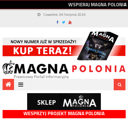
W
S
P
I
E
R
A
J
M
A
G
N
A
P
O
L
O
N
I
A
Czwartek, 06 Sierpnia 2026
WESPRZYJ PROJEKT MAGNA POLONIA