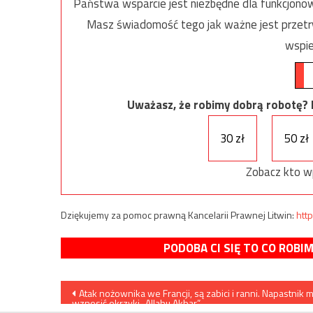
Państwa wsparcie jest niezbędne dla funkcjonow
Masz świadomość tego jak ważne jest przetrw
wspie
Uważasz, że robimy dobrą robotę? Ni
30 zł
50 zł
Zobacz kto w
Dziękujemy za pomoc prawną Kancelarii Prawnej Litwin:
http
PODOBA CI SIĘ TO CO ROBI
Nawigacja
Atak nożownika we Francji, są zabici i ranni. Napastnik m
wznosić okrzyki „Allahu Akbar”