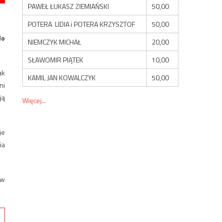
PAWEŁ ŁUKASZ ZIEMIAŃSKI
50,00
POTERA LIDIA i POTERA KRZYSZTOF
50,00
do
NIEMCZYK MICHAŁ
20,00
SŁAWOMIR PIĄTEK
10,00
ak
KAMIL JAN KOWALCZYK
50,00
ni
ją
Więcej...
je
ia
ów