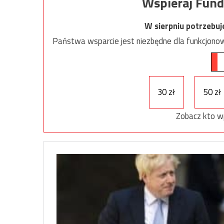
Wspieraj Fund
W sierpniu potrzebu
Państwa wsparcie jest niezbędne dla funkcjonow
30 zł
50 zł
Zobacz kto w