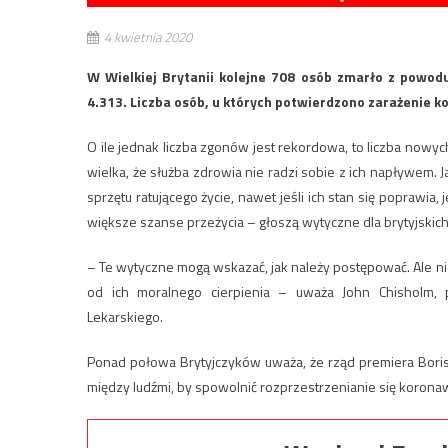
4 kwietnia 2020
W Wielkiej Brytanii kolejne 708 osób zmarło z powodu
4.313. Liczba osób, u których potwierdzono zarażenie k
O ile jednak liczba zgonów jest rekordowa, to liczba nowych
wielka, że służba zdrowia nie radzi sobie z ich napływem. 
sprzętu ratującego życie, nawet jeśli ich stan się poprawia
większe szanse przeżycia – głoszą wytyczne dla brytyjskich
– Te wytyczne mogą wskazać, jak należy postępować. Ale n
od ich moralnego cierpienia – uważa John Chisholm, p
Lekarskiego.
Ponad połowa Brytyjczyków uważa, że rząd premiera Boris
między ludźmi, by spowolnić rozprzestrzenianie się koronaw