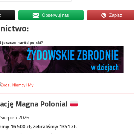
t
Obserwuj nas
Zapisz
nictwo:
t jeszcze naród polski?
ację Magna Polonia!
Sierpień 2026
jemy:
16 500
zł, zebraliśmy:
1351
zł.