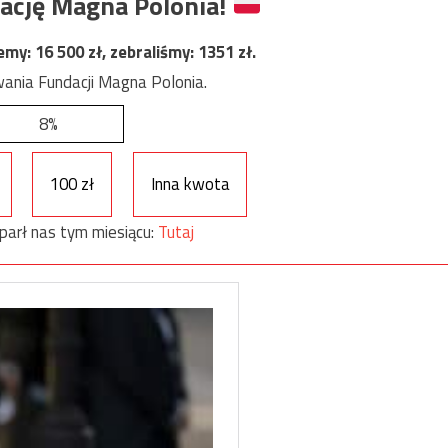
ację Magna Polonia!
jemy:
16 500
zł, zebraliśmy:
1351
zł.
ania Fundacji Magna Polonia.
8%
100 zł
Inna kwota
parł nas tym miesiącu:
Tutaj