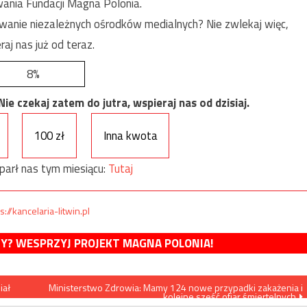
ania Fundacji Magna Polonia.
anie niezależnych ośrodków medialnych? Nie zwlekaj więc,
raj nas już od teraz.
8%
e czekaj zatem do jutra, wspieraj nas od dzisiaj.
100 zł
Inna kwota
parł nas tym miesiącu:
Tutaj
s://kancelaria-litwin.pl
MY? WESPRZYJ PROJEKT MAGNA POLONIA!
iał
Ministerstwo Zdrowia: Mamy 124 nowe przypadki zakażenia i
kolejne sześć ofiar śmiertelnych