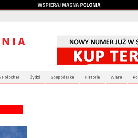
W
S
P
I
E
R
A
J
M
A
G
N
A
P
O
L
O
N
I
A
& Holocher
Żydzi
Gospodarka
Historia
Wiara
Po