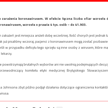
 zarażenia koronawirusem. W efekcie łączna liczba ofiar wzrosła 
oronawirusem, wzrosła o prawie 4 tys. osób – do 41.903.
 zakażeń jest mniejsza aniżeli dobę wcześniej. Ilość chorych jest jednak t
Jak już pisaliśmy wczoraj, pacjenci z koronawirusem mogą zostać pozbawie
, jeśli w przypadku deficytu tego sprzętu są inne osoby z wirusem, które ma
 lekarzy.
ie powstrzymają brutalnych wyborów ani nie uwolnią podejmujących decyz
rzewodniczący komitetu etyki medycznej Brytyjskiego Stowarzyszen
a Johnsona zbyt późno podjął działania dotyczące ograniczenia kontakt
irusa: