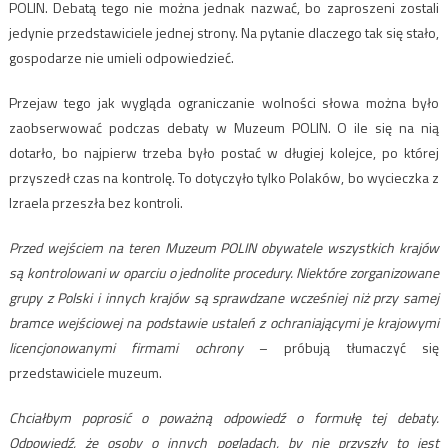
POLIN. Debatą tego nie można jednak nazwać, bo zaproszeni zostali
jedynie przedstawiciele jednej strony. Na pytanie dlaczego tak się stało,
gospodarze nie umieli odpowiedzieć.
Przejaw tego jak wygląda ograniczanie wolności słowa można było
zaobserwować podczas debaty w Muzeum POLIN. O ile się na nią
dotarło, bo najpierw trzeba było postać w długiej kolejce, po której
przyszedł czas na kontrolę. To dotyczyło tylko Polaków, bo wycieczka z
Izraela przeszła bez kontroli.
Przed wejściem na teren Muzeum POLIN obywatele wszystkich krajów
są kontrolowani w oparciu o jednolite procedury. Niektóre zorganizowane
grupy z Polski i innych krajów są sprawdzane wcześniej niż przy samej
bramce wejściowej na podstawie ustaleń z ochraniającymi je krajowymi
licencjonowanymi firmami ochrony
– próbują tłumaczyć się
przedstawiciele muzeum.
Chciałbym poprosić o poważną odpowiedź o formułę tej debaty.
Odpowiedź, że osoby o innych poglądach, by nie przyszły to jest