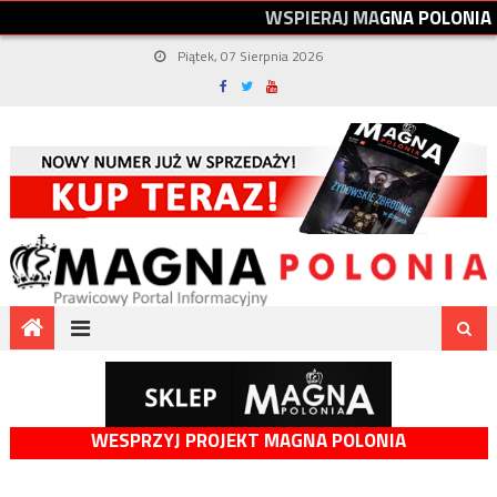
W
S
P
I
E
R
A
J
M
A
G
N
A
P
O
L
O
N
I
A
Piątek, 07 Sierpnia 2026
WESPRZYJ PROJEKT MAGNA POLONIA