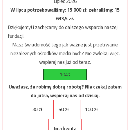
Lipiec 2026
W lipcu potrzebowaliśmy:
15 000
zł, zebraliśmy:
15
633,5
zł.
Dziękujemy! i zachęcamy do dalszego wsparcia naszej
fundacji.
Masz świadomość tego jak ważne jest przetrwanie
niezależnych ośrodków medialnych? Nie zwlekaj więc,
wspieraj nas już od teraz.
104%
Uważasz, że robimy dobrą robotę? Nie czekaj zatem
do jutra, wspieraj nas od dzisiaj.
30 zł
50 zł
100 zł
Inna kwota