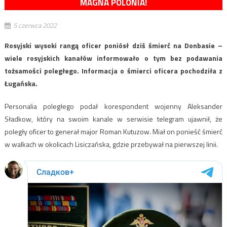
MAGNA POLONIA!
5 czerwca 2022
Rosyjski wysoki rangą oficer poniósł dziś śmierć na Donbasie –
wiele rosyjskich kanałów informowało o tym bez podawania
tożsamości poległego. Informacja o śmierci oficera pochodziła z
Ługańska.
Personalia poległego podał korespondent wojenny Aleksander
Sładkow, który na swoim kanale w serwisie telegram ujawnił, że
poległy oficer to generał major Roman Kutuzow. Miał on ponieść śmierć
w walkach w okolicach Lisiczańska, gdzie przebywał na pierwszej linii.