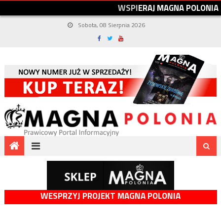
W
S
P
I
E
R
A
J
M
A
G
N
A
P
O
L
O
N
I
A
Sobota, 08 Sierpnia 2026
WESPRZYJ PROJEKT MAGNA POLONIA