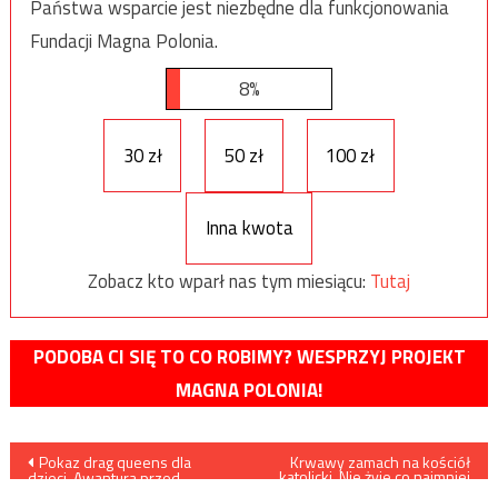
Państwa wsparcie jest niezbędne dla funkcjonowania
Fundacji Magna Polonia.
8%
30 zł
50 zł
100 zł
Inna kwota
Zobacz kto wparł nas tym miesiącu:
Tutaj
PODOBA CI SIĘ TO CO ROBIMY? WESPRZYJ PROJEKT
MAGNA POLONIA!
Nawigacja
Pokaz drag queens dla
Krwawy zamach na kościół
katolicki. Nie żyje co najmniej
dzieci. Awantura przed
50 osób
wejściem