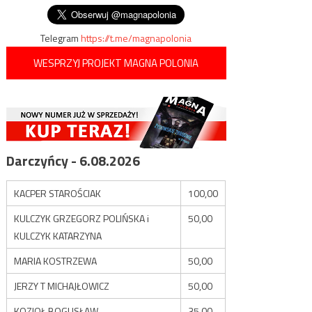
wpisu
Telegram
https://t.me/magnapolonia
WESPRZYJ PROJEKT MAGNA POLONIA
Darczyńcy - 6.08.2026
KACPER STAROŚCIAK
100,00
KULCZYK GRZEGORZ POLIŃSKA i
50,00
KULCZYK KATARZYNA
MARIA KOSTRZEWA
50,00
JERZY T MICHAJŁOWICZ
50,00
KOZIOŁ BOGUSŁAW
35,00