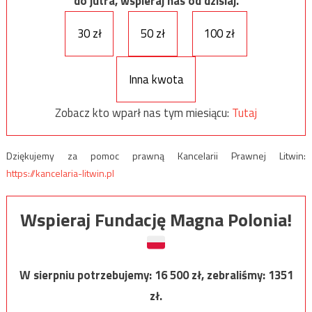
do jutra, wspieraj nas od dzisiaj.
30 zł
50 zł
100 zł
Inna kwota
Zobacz kto wparł nas tym miesiącu:
Tutaj
Dziękujemy za pomoc prawną Kancelarii Prawnej Litwin:
https://kancelaria-litwin.pl
Wspieraj Fundację Magna Polonia!
W sierpniu potrzebujemy:
16 500
zł, zebraliśmy:
1351
zł.