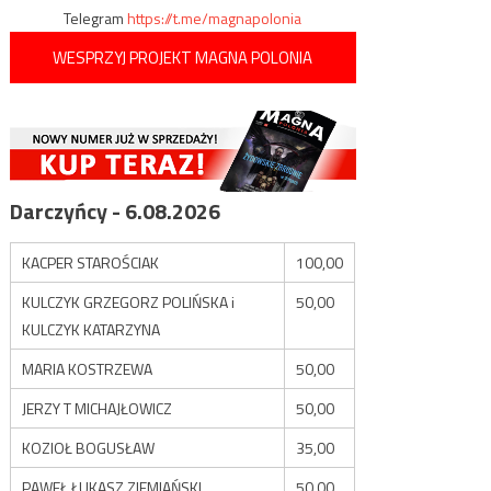
Telegram
https://t.me/magnapolonia
WESPRZYJ PROJEKT MAGNA POLONIA
Darczyńcy - 6.08.2026
KACPER STAROŚCIAK
100,00
KULCZYK GRZEGORZ POLIŃSKA i
50,00
KULCZYK KATARZYNA
MARIA KOSTRZEWA
50,00
JERZY T MICHAJŁOWICZ
50,00
KOZIOŁ BOGUSŁAW
35,00
PAWEŁ ŁUKASZ ZIEMIAŃSKI
50,00