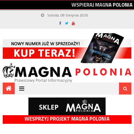
W
S
P
I
E
R
A
J
M
A
G
N
A
P
O
L
O
N
I
A
Sobota, 08 Sierpnia 2026
WESPRZYJ PROJEKT MAGNA POLONIA