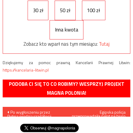
30 zł
50 zł
100 zł
Inna kwota
Zobacz kto wparł nas tym miesiącu:
Tutaj
Dziękujemy za pomoc prawną Kancelarii Prawnej Litwin:
https://kancelaria-litwin.pl
PODOBA CI SIĘ TO CO ROBIMY? WESPRZYJ PROJEKT
MAGNA POLONIA!
Nawigacja
Po wygłoszeniu przez
Egipska policja
przeprowadziła nalot na biuro
Putina orędzia rząd Rosji
tureckiej agencji Anadolu
wpisu
podał się do dymisji