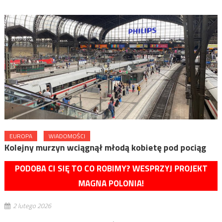
EUROPA
WIADOMOŚCI
Kolejny murzyn wciągnął młodą kobietę pod pociąg
PODOBA CI SIĘ TO CO ROBIMY? WESPRZYJ PROJEKT
MAGNA POLONIA!
2 lutego 2026