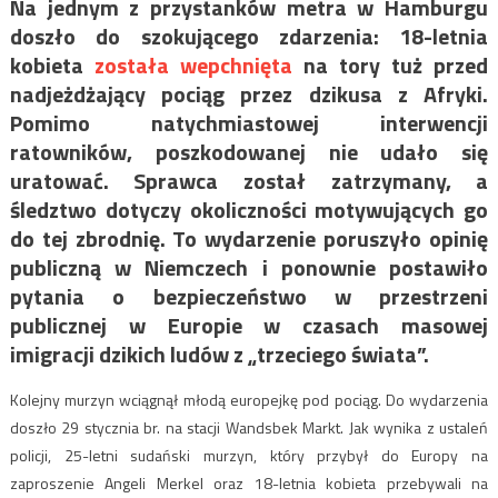
Na jednym z przystanków metra w Hamburgu
doszło do szokującego zdarzenia: 18-letnia
kobieta
została wepchnięta
na tory tuż przed
nadjeżdżający pociąg przez dzikusa z Afryki.
Pomimo natychmiastowej interwencji
ratowników, poszkodowanej nie udało się
uratować. Sprawca został zatrzymany, a
śledztwo dotyczy okoliczności motywujących go
do tej zbrodnię. To wydarzenie poruszyło opinię
publiczną w Niemczech i ponownie postawiło
pytania o bezpieczeństwo w przestrzeni
publicznej w Europie w czasach masowej
imigracji dzikich ludów z „trzeciego świata”.
Kolejny murzyn wciągnął młodą europejkę pod pociąg. Do wydarzenia
doszło 29 stycznia br. na stacji Wandsbek Markt. Jak wynika z ustaleń
policji, 25-letni sudański murzyn, który przybył do Europy na
zaproszenie Angeli Merkel oraz 18-letnia kobieta przebywali na