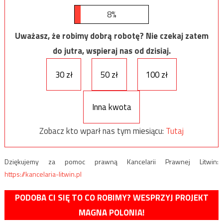
8%
Uważasz, że robimy dobrą robotę? Nie czekaj zatem
do jutra, wspieraj nas od dzisiaj.
30 zł
50 zł
100 zł
Inna kwota
Zobacz kto wparł nas tym miesiącu:
Tutaj
Dziękujemy za pomoc prawną Kancelarii Prawnej Litwin:
https://kancelaria-litwin.pl
PODOBA CI SIĘ TO CO ROBIMY? WESPRZYJ PROJEKT
MAGNA POLONIA!