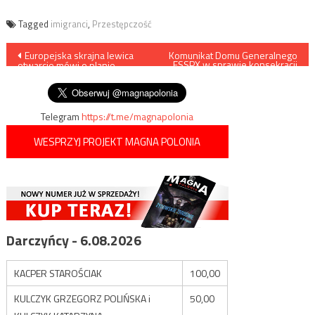
Tagged
imigranci
,
Przestępczość
Nawigacja
Europejska skrajna lewica
Komunikat Domu Generalnego
FSSPX w sprawie konsekracji
otwarcie mówi o planie
biskupich
wpisu
podmiany etnicznej Europy
Telegram
https://t.me/magnapolonia
WESPRZYJ PROJEKT MAGNA POLONIA
Darczyńcy - 6.08.2026
KACPER STAROŚCIAK
100,00
KULCZYK GRZEGORZ POLIŃSKA i
50,00