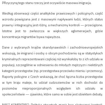
PRzyczyną tego stanu rzeczy jest oczywiście masowa imigracja.
Według obserwacji części analityków prawicowych i policyjnych, część
wzrostu powiązana jest z masowymi napływami ludzi, których status
prawny i integracyjny jest różny, a mechanizmy kontroli — przeciążone.
Istotne jest to zwłaszcza w większych aglomeracjach, gdzie
koncentracja migrantów bywa najwyższa.
Dane z wybranych krajów skandynawskich i zachodnioeuropejskich
wskazują, że imigranci i osoby o obcym pochodzeniu są w statystykach
kryminalnych reprezentowani częściej niż wynikałoby to z ich udziału w
populacji, szczególnie w odniesieniu do młodych mężczyzn i niektórych
kategorii przestępstw (np. przestępstwa przeciwko mieniu i przemocy).
Raporty policyjne z Czech wskazują, że choć łączna liczba przestępstw
w tym kraju maleje, to udział cudzoziemców w nich dochodzi do
poziomów nieproporcjonalnych względem ich udziału w
społeczeństwie — zjawisko, które samo w sobie jest obiektem debaty.
NASZ KOMENTARZ: Polityka otwartych granic bez skutecznej kontroli,