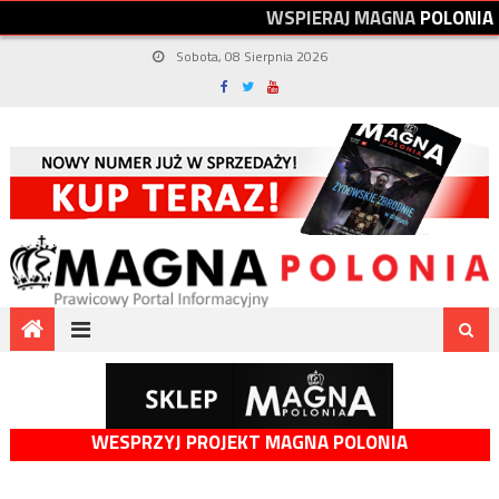
W
S
P
I
E
R
A
J
M
A
G
N
A
P
O
L
O
N
I
A
Sobota, 08 Sierpnia 2026
WESPRZYJ PROJEKT MAGNA POLONIA