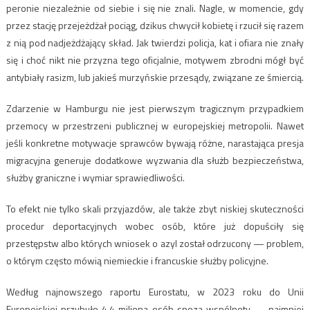
peronie niezależnie od siebie i się nie znali. Nagle, w momencie, gdy
przez stację przejeżdżał pociąg, dzikus chwycił kobietę i rzucił się razem
z nią pod nadjeżdżający skład. Jak twierdzi policja, kat i ofiara nie znały
się i choć nikt nie przyzna tego oficjalnie, motywem zbrodni mógł być
antybiały rasizm, lub jakieś murzyńskie przesądy, związane ze śmiercią.
Zdarzenie w Hamburgu nie jest pierwszym tragicznym przypadkiem
przemocy w przestrzeni publicznej w europejskiej metropolii. Nawet
jeśli konkretne motywacje sprawców bywają różne, narastająca presja
migracyjna generuje dodatkowe wyzwania dla służb bezpieczeństwa,
służby graniczne i wymiar sprawiedliwości.
To efekt nie tylko skali przyjazdów, ale także zbyt niskiej skuteczności
procedur deportacyjnych wobec osób, które już dopuściły się
przestępstw albo których wniosek o azyl został odrzucony — problem,
o którym często mówią niemieckie i francuskie służby policyjne.
Według najnowszego raportu Eurostatu, w 2023 roku do Unii
Europejskiej przybyło 4,4 miliona osób spoza wspólnoty — najmniej