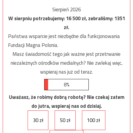
Sierpień 2026
W sierpniu potrzebujemy:
16 500
zł, zebraliśmy:
1351
zł.
Państwa wsparcie jest niezbędne dla funkcjonowania
Fundacji Magna Polonia.
Masz świadomość tego jak ważne jest przetrwanie
niezależnych ośrodków medialnych? Nie zwlekaj więc,
wspieraj nas już od teraz.
8%
Uważasz, że robimy dobrą robotę? Nie czekaj zatem
do jutra, wspieraj nas od dzisiaj.
30 zł
50 zł
100 zł