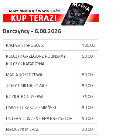
Darczyńcy - 6.08.2026
KACPER STAROŚCIAK
100,00
KULCZYK GRZEGORZ POLIŃSKA i
50,00
KULCZYK KATARZYNA
MARIA KOSTRZEWA
50,00
JERZY T MICHAJŁOWICZ
50,00
KOZIOŁ BOGUSŁAW
35,00
PAWEŁ ŁUKASZ ZIEMIAŃSKI
50,00
POTERA LIDIA i POTERA KRZYSZTOF
50,00
NIEMCZYK MICHAŁ
20,00