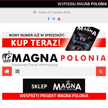
W
S
P
I
E
R
A
J
M
A
G
N
A
P
O
L
O
N
I
A
Piątek, 07 Sierpnia 2026
WESPRZYJ PROJEKT MAGNA POLONIA