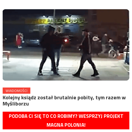
WIADOMOŚCI
Kolejny ksiądz został brutalnie pobity, tym razem w
Myśliborzu
PODOBA CI SIĘ TO CO ROBIMY? WESPRZYJ PROJEKT
MAGNA POLONIA!