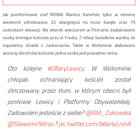
Jak poinformował szef MSWiA Mariusz Kamiński, tylko w miniony
weekend odnotowano 22 wtargnięcia na msze święte oraz 79
uszkodzeń elewacji. We wtorek wieczorem w Poznaniu zaatakowano
osoby broniące kościoła przy ul. Fredry. Z relacji świadków wynika, że
napastnicy działali z zaskoczenia. Także w Wołominie atakowano
wczoraj obrońców kościoła, jedna osoba jest poważnie ranna.
Oto kolejne
#OfiaryLewicy
. W Wołominie
chłopak ochraniający kościół został
zlinczowany przez tłum, w którym obecni byli
posłowie Lewicy i Platformy Obywatelskiej.
Zadowoleni jesteście z siebie?
@AM_Zukowska
@SlawomirNitras
?
pic.twitter.com/b8aHyLninA