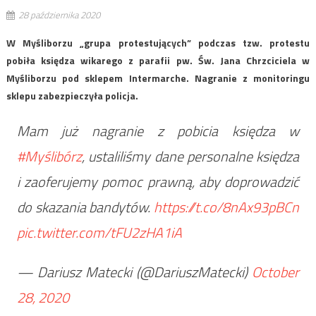
28 października 2020
W Myśliborzu „grupa protestujących” podczas tzw. protestu
pobiła księdza wikarego z parafii pw. Św. Jana Chrzciciela w
Myśliborzu pod sklepem Intermarche. Nagranie z monitoringu
sklepu zabezpieczyła policja.
Mam już nagranie z pobicia księdza w
#Myślibórz
, ustaliliśmy dane personalne księdza
i zaoferujemy pomoc prawną, aby doprowadzić
do skazania bandytów.
https://t.co/8nAx93pBCn
pic.twitter.com/tFU2zHA1iA
— Dariusz Matecki (@DariuszMatecki)
October
28, 2020