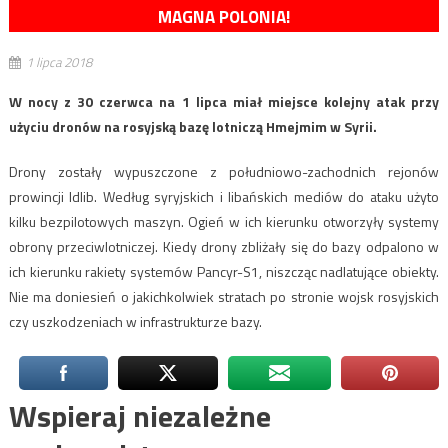
MAGNA POLONIA!
1 lipca 2018
W nocy z 30 czerwca na 1 lipca miał miejsce kolejny atak przy
użyciu dronów na rosyjską bazę lotniczą Hmejmim w Syrii.
Drony zostały wypuszczone z południowo-zachodnich rejonów
prowincji Idlib. Według syryjskich i libańskich mediów do ataku użyto
kilku bezpilotowych maszyn. Ogień w ich kierunku otworzyły systemy
obrony przeciwlotniczej. Kiedy drony zbliżały się do bazy odpalono w
ich kierunku rakiety systemów Pancyr-S1, niszcząc nadlatujące obiekty.
Nie ma doniesień o jakichkolwiek stratach po stronie wojsk rosyjskich
czy uszkodzeniach w infrastrukturze bazy.
Wspieraj niezależne