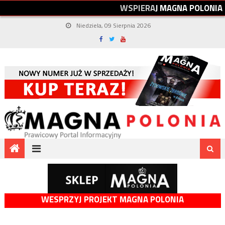
W
S
P
I
E
R
A
J
M
A
G
N
A
P
O
L
O
N
I
A
Niedziela, 09 Sierpnia 2026
WESPRZYJ PROJEKT MAGNA POLONIA